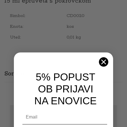
15 ml epruveta s pokrovčkom
Simbol:
CD0020
Enota:
kos
Utež:
0,01 kg
Sorodni izdelki
5% POPUST
OB PRIJAVI
NA ENOVICE
Email