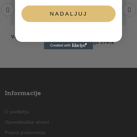
NADALJUJ
Observatorij
Varnostna očala
vodnega sveta
Informacije
O podjetju
Uporabniške strani
Pogoji poslovanja