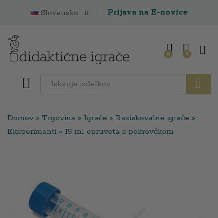
Prijava na E-novice
Slovensko
0
0
Išči
Domov
»
Trgovina
»
Igrače
»
Raziskovalne igrače
»
Eksperimenti
»
15 ml epruveta s pokrovčkom