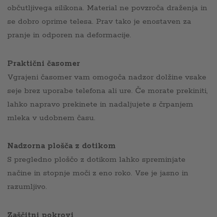
občutljivega silikona. Material ne povzroča draženja in
se dobro oprime telesa. Prav tako je enostaven za
pranje in odporen na deformacije.
Praktični časomer
Vgrajeni časomer vam omogoča nadzor dolžine vsake
seje brez uporabe telefona ali ure. Če morate prekiniti,
lahko napravo prekinete in nadaljujete s črpanjem
mleka v udobnem času.
Nadzorna plošča z dotikom
S pregledno ploščo z dotikom lahko spreminjate
načine in stopnje moči z eno roko. Vse je jasno in
razumljivo.
Zaščitni pokrovi