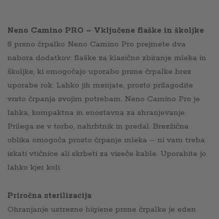
Neno Camino PRO – Vključene flaške in školjke
S prsno črpalko Neno Camino Pro prejmete dva
nabora dodatkov: flaške za klasično zbiranje mleka in
školjke, ki omogočajo uporabo prsne črpalke brez
uporabe rok. Lahko jih menjate, prosto prilagodite
vrsto črpanja svojim potrebam. Neno Camino Pro je
lahka, kompaktna in enostavna za shranjevanje.
Prilega se v torbo, nahrbtnik in predal. Brezžična
oblika omogoča prosto črpanje mleka – ni vam treba
iskati vtičnice ali skrbeti za viseče kable. Uporabite jo
lahko kjer koli.
Priročna sterilizacija
Ohranjanje ustrezne higiene prsne črpalke je eden