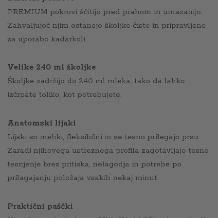
PREMIUM pokrovi ščitijo pred prahom in umazanijo.
Zahvaljujoč njim ostanejo školjke čiste in pripravljene
za uporabo kadarkoli.
Velike 240 ml školjke
Školjke zadržijo do 240 ml mleka, tako da lahko
izčrpate toliko, kot potrebujete.
Anatomski lijaki
Lijaki so mehki, fleksibilni in se tesno prilegajo prsu.
Zaradi njihovega ustreznega profila zagotavljajo tesno
tesnjenje brez pritiska, nelagodja in potrebe po
prilagajanju položaja vsakih nekaj minut.
Praktični paščki