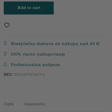
Brezžična
Add to cart
Elektronska
Prsna
Črpalka
quantity
Brezplačna dostava ob nakupu nad 45 €
100% varno nakupovanje
Profesionalna podpora
SKU:
5902479676074
Opis
Opozorilo