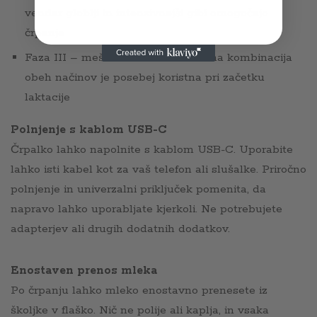
vendar globlji in intenzivnejši gibi omogočajo
črpanje
Faza III – mešani način – inovativna kombinacija
obeh načinov je posebej koristna pri začetku
laktacije
Polnjenje s kablom USB-C
Črpalko lahko napolnite s kablom USB-C. Uporabite
lahko isti kabel kot za vaš telefon ali slušalke. Priročno
polnjenje in univerzalni priključek pomenita, da
napravo lahko uporabljate kjerkoli. Ne potrebujete
adapterjev ali drugih dodatnih dodatkov.
Enostaven prenos mleka
Po črpanju lahko mleko enostavno prenesete iz
školjke v flaško. Nič ne polije ali kaplja, in vsaka