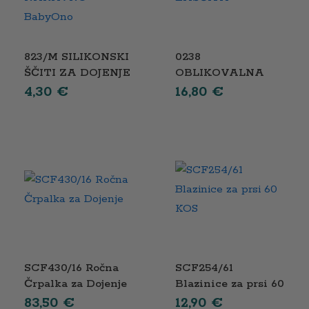
823/M SILIKONSKI
0238
ŠČITI ZA DOJENJE
OBLIKOVALNA
NARAVNO
ZAŠČITA
4,30
€
16,80
€
BabyOno
SCF430/16 Ročna
SCF254/61
Črpalka za Dojenje
Blazinice za prsi 60
KOS
83,50
€
12,90
€