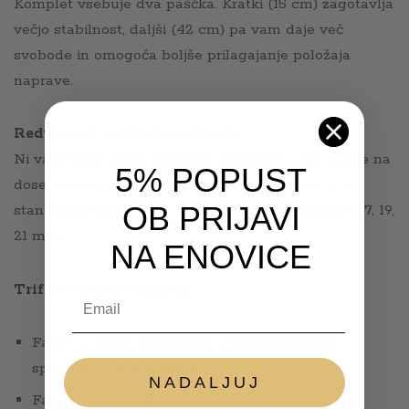
Komplet vsebuje dva paščka. Kratki (15 cm) zagotavlja
večjo stabilnost, daljši (42 cm) pa vam daje več
svobode in omogoča boljše prilagajanje položaja
naprave.
Reduktorji različnih velikosti
Ni vam treba iskati dodatnih dodatkov – vse imate na
5% POPUST
dosegu roke! Komplet vsebuje 7 reduktorjev: 4 za
OB PRIJAVI
standardni lijak (15, 17, 19, 22 mm) in 3 za školjko (17, 19,
21 mm).
NA ENOVICE
Trifazni sistem črpanja
Email
Faza I – način stimulacije – hitri, nežni gibi
spodbujajo pretok mleka
NADALJUJ
Faza II – način globokega črpanja – počasnejši,