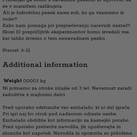
se v marsičem razlikujeta.
Ali je hidrofobni pesek zares suh, ko ga vzamemo iz
vode?!
Kako nam pomaga pri preprečevanju naravnih nesreč?
Skozi 10 prepričljivih eksperimentov bomo izvedeli vse,
kar lahko izvemo o tem nenavadnem pesku.
Starost: 6-12
Additional information
Weight
0,0003 kg
Ni primerno za otroke mlajše od 3 let. Nevarnost zaradi
zadušitve z majhnimi delci.
Pred uporabo odstranite vso embalažo, ki ni del igrače.
Pri igri naj bo otrok pod nadzorom odrasle osebe.
Embalažo obdržite kot informacijo za kasnejšo porabo.
Pred uporabo preberite navodila, jih upoštevajte in
shranite kot napotek. Navodila in opozorila so priložena