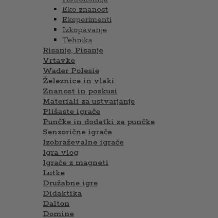
Eko znanost
Eksperimenti
Izkopavanje
Tehnika
Risanje, Pisanje
Vrtavke
Wader Polesie
Železnice in vlaki
Znanost in poskusi
Materiali za ustvarjanje
Plišaste igrače
Punčke in dodatki za punčke
Senzorične igrače
Izobraževalne igrače
Igra vlog
Igrače z magneti
Lutke
Družabne igre
Didaktika
Dalton
Domine