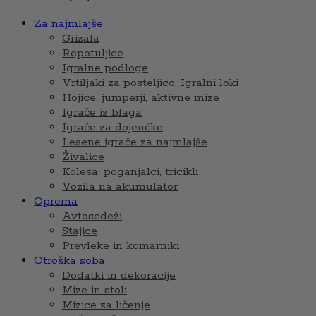
Za najmlajše
Grizala
Ropotuljice
Igralne podloge
Vrtiljaki za posteljico, Igralni loki
Hojice, jumperji, aktivne mize
Igrače iz blaga
Igrače za dojenčke
Lesene igrače za najmlajše
Živalice
Kolesa, poganjalci, tricikli
Vozila na akumulator
Oprema
Avtosedeži
Stajice
Prevleke in komarniki
Otroška soba
Dodatki in dekoracije
Mize in stoli
Mizice za ličenje