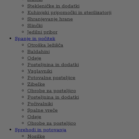
Stekleničke in dodatki
Kuhinjski pripomočki in sterilizatorji
Shranjevanje hrane
Slinčki
Jedilni pribor
Spanje in počitek
Otroška ležišča
Baldahini
Odeje
Posteljnina in dodatki
Vzglavniki
Potovalne posteljice
Zibelke
Obrobe za posteljico
Posteljnina in dodatki
Počivalniki
Spalne vreče
Odeje
Obrobe za posteljico
Sprehodi in potovanja
Nosilke