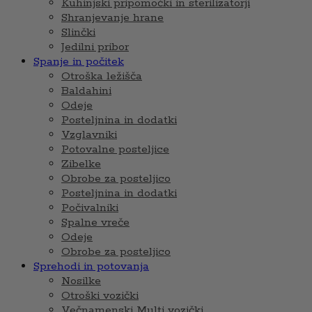
Kuhinjski pripomočki in sterilizatorji
Shranjevanje hrane
Slinčki
Jedilni pribor
Spanje in počitek
Otroška ležišča
Baldahini
Odeje
Posteljnina in dodatki
Vzglavniki
Potovalne posteljice
Zibelke
Obrobe za posteljico
Posteljnina in dodatki
Počivalniki
Spalne vreče
Odeje
Obrobe za posteljico
Sprehodi in potovanja
Nosilke
Otroški vozički
Večnamenski Multi vozički