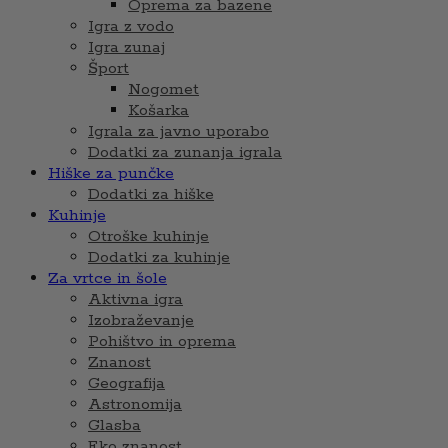
Oprema za bazene
Igra z vodo
Igra zunaj
Šport
Nogomet
Košarka
Igrala za javno uporabo
Dodatki za zunanja igrala
Hiške za punčke
Dodatki za hiške
Kuhinje
Otroške kuhinje
Dodatki za kuhinje
Za vrtce in šole
Aktivna igra
Izobraževanje
Pohištvo in oprema
Znanost
Geografija
Astronomija
Glasba
Eko znanost