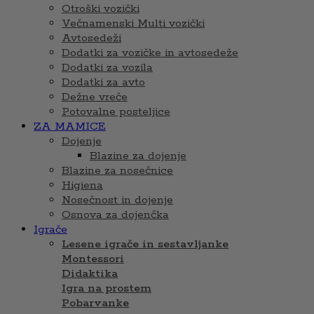
Otroški vozički
Večnamenski Multi vozički
Avtosedeži
Dodatki za vozičke in avtosedeže
Dodatki za vozila
Dodatki za avto
Dežne vreče
Potovalne posteljice
ZA MAMICE
Dojenje
Blazine za dojenje
Blazine za nosečnice
Higiena
Nosečnost in dojenje
Osnova za dojenčka
Igrače
Lesene igrače in sestavljanke
Montessori
Didaktika
Igra na prostem
Pobarvanke