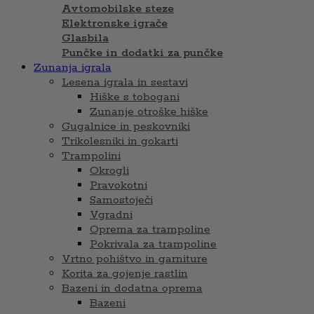
Avtomobilske steze
Elektronske igrače
Glasbila
Punčke in dodatki za punčke
Zunanja igrala
Lesena igrala in sestavi
Hiške s tobogani
Zunanje otroške hiške
Gugalnice in peskovniki
Trikolesniki in gokarti
Trampolini
Okrogli
Pravokotni
Samostoječi
Vgradni
Oprema za trampoline
Pokrivala za trampoline
Vrtno pohištvo in garniture
Korita za gojenje rastlin
Bazeni in dodatna oprema
Bazeni