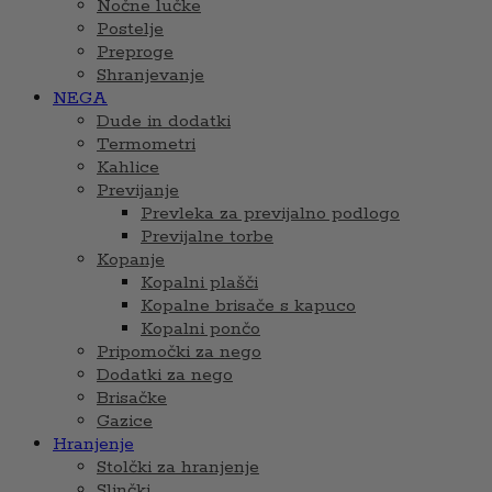
Nočne lučke
Postelje
Preproge
Shranjevanje
NEGA
Dude in dodatki
Termometri
Kahlice
Previjanje
Prevleka za previjalno podlogo
Previjalne torbe
Kopanje
Kopalni plašči
Kopalne brisače s kapuco
Kopalni pončo
Pripomočki za nego
Dodatki za nego
Brisačke
Gazice
Hranjenje
Stolčki za hranjenje
Slinčki