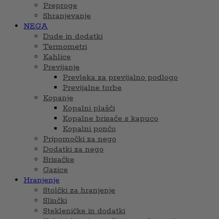
Preproge
Shranjevanje
NEGA
Dude in dodatki
Termometri
Kahlice
Previjanje
Prevleka za previjalno podlogo
Previjalne torbe
Kopanje
Kopalni plašči
Kopalne brisače s kapuco
Kopalni pončo
Pripomočki za nego
Dodatki za nego
Brisačke
Gazice
Hranjenje
Stolčki za hranjenje
Slinčki
Stekleničke in dodatki