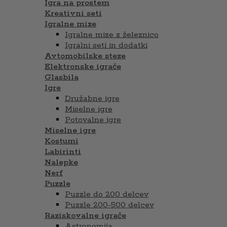
Igra na prostem
Kreativni seti
Igralne mize
Igralne mize z železnico
Igralni seti in dodatki
Avtomobilske steze
Elektronske igrače
Glasbila
Igre
Družabne igre
Miselne igre
Potovalne igre
Miselne igre
Kostumi
Labirinti
Nalepke
Nerf
Puzzle
Puzzle do 200 delcev
Puzzle 200-500 delcev
Raziskovalne igrače
Astronomija