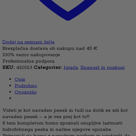
Dodaj na seznam želja
Brezplačna dostava ob nakupu nad 45 €
100% varno nakupovanje
Profesionalna podpora
SKU:
420123
Categories:
Igrače
,
Znanost in poskusi
Opis
Podrobno
Opozorilo
Videti je kot navaden pesek in tudi na dotik se zdi kot
navaden pesek – a je vse prej kot to!!!
S tem kompletom bomo spoznali osupljive lastnosti
hidrofobnega peska in načine njegove uporabe.
Primerjali ga bomo z navadnim peskom in ugotovili, da