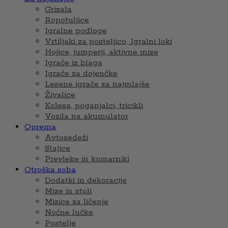
Grizala
Ropotuljice
Igralne podloge
Vrtiljaki za posteljico, Igralni loki
Hojice, jumperji, aktivne mize
Igrače iz blaga
Igrače za dojenčke
Lesene igrače za najmlajše
Živalice
Kolesa, poganjalci, tricikli
Vozila na akumulator
Oprema
Avtosedeži
Stajice
Prevleke in komarniki
Otroška soba
Dodatki in dekoracije
Mize in stoli
Mizice za ličenje
Nočne lučke
Postelje