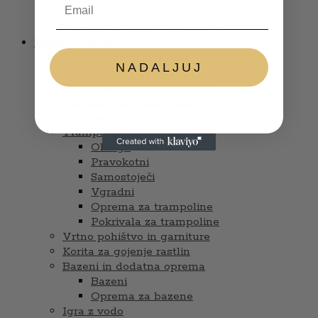
Glasbila
Punčke in dodatki za punčke
Zunanja igrala
Lesena igrala in sestavi
NADALJUJ
Hiške s tobogani
Zunanje otroške hiške
Gugalnice in peskovniki
Trikolesniki in gokarti
Trampolini
Okrogli
Pravokotni
Samostoječi
Vgradni
Oprema za trampoline
Pokrivala za trampoline
Vrtno pohištvo in garniture
Korita za gojenje rastlin
Bazeni in dodatna oprema
Bazeni
Oprema za bazene
Igra z vodo