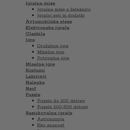
Igralne mize
Igralne mize z železnico
Igralni seti in dodatki
Avtomobilske steze
Elektronske igrače
Glasbila
Igre
Družabne igre
Miselne igre
Potovalne igre
Miselne igre
Kostumi
Labirinti
Nalepke
Nerf
Puzzle
Puzzle do 200 delcev
Puzzle 200-500 delcev
Raziskovalne igrače
Astronomija
Eko znanost