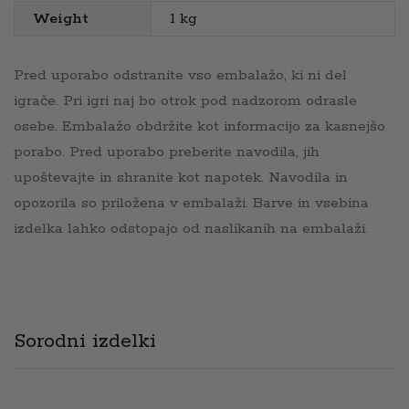
Weight
1 kg
Pred uporabo odstranite vso embalažo, ki ni del
igrače. Pri igri naj bo otrok pod nadzorom odrasle
osebe. Embalažo obdržite kot informacijo za kasnejšo
porabo. Pred uporabo preberite navodila, jih
upoštevajte in shranite kot napotek. Navodila in
opozorila so priložena v embalaži. Barve in vsebina
izdelka lahko odstopajo od naslikanih na embalaži.
Sorodni izdelki