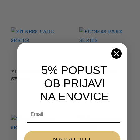
5% POPUST
FİTNESS PARK
FİTNESS PARK
SERIES
SERIES
OB PRIJAVI
NA ENOVICE
Email
NADALJUJ