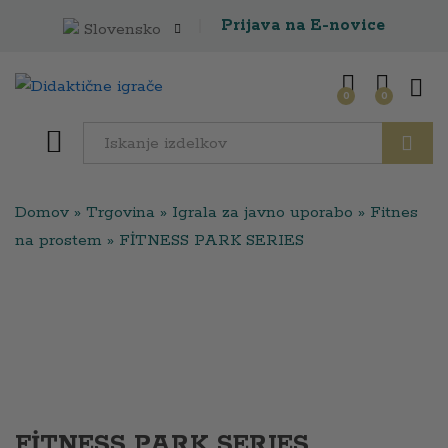
Prijava na E-novice
Slovensko
0
0
Išči
Domov
»
Trgovina
»
Igrala za javno uporabo
»
Fitnes
na prostem
»
FİTNESS PARK SERIES
FİTNESS PARK SERIES