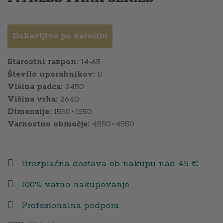
Dobavljivo po naročilu
Starostni razpon:
14-65
Število uporabnikov:
5
Višina padca:
2450
Višina vrha:
2640
Dimenzije:
1550×1550
Varnostno območje:
4550×4550
Brezplačna dostava ob nakupu nad 45 €
100% varno nakupovanje
Profesionalna podpora