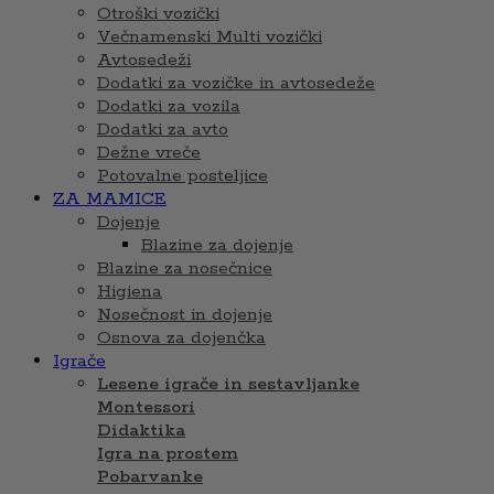
Otroški vozički
Večnamenski Multi vozički
Avtosedeži
Dodatki za vozičke in avtosedeže
Dodatki za vozila
Dodatki za avto
Dežne vreče
Potovalne posteljice
ZA MAMICE
Dojenje
Blazine za dojenje
Blazine za nosečnice
Higiena
Nosečnost in dojenje
Osnova za dojenčka
Igrače
Lesene igrače in sestavljanke
Montessori
Didaktika
Igra na prostem
Pobarvanke