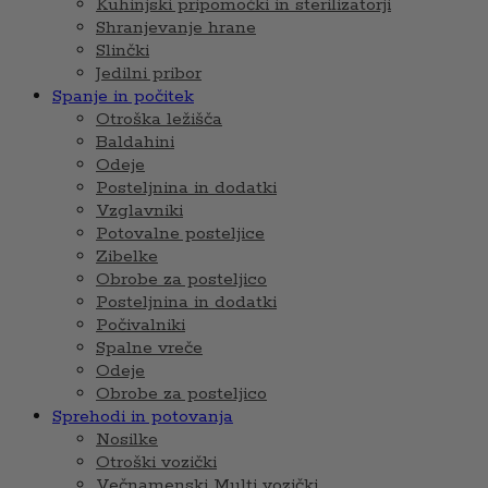
Kuhinjski pripomočki in sterilizatorji
Shranjevanje hrane
Slinčki
Jedilni pribor
Spanje in počitek
Otroška ležišča
Baldahini
Odeje
Posteljnina in dodatki
Vzglavniki
Potovalne posteljice
Zibelke
Obrobe za posteljico
Posteljnina in dodatki
Počivalniki
Spalne vreče
Odeje
Obrobe za posteljico
Sprehodi in potovanja
Nosilke
Otroški vozički
Večnamenski Multi vozički