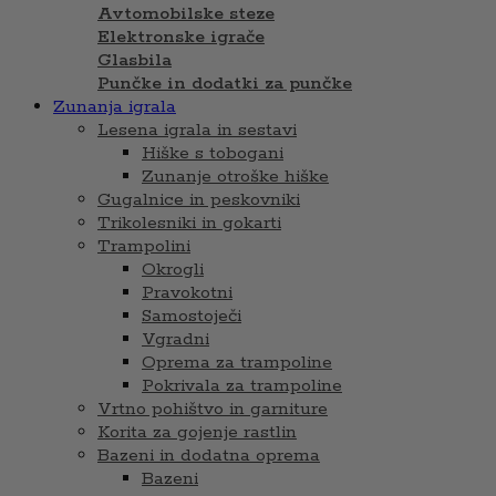
Avtomobilske steze
Elektronske igrače
Glasbila
Punčke in dodatki za punčke
Zunanja igrala
Lesena igrala in sestavi
Hiške s tobogani
Zunanje otroške hiške
Gugalnice in peskovniki
Trikolesniki in gokarti
Trampolini
Okrogli
Pravokotni
Samostoječi
Vgradni
Oprema za trampoline
Pokrivala za trampoline
Vrtno pohištvo in garniture
Korita za gojenje rastlin
Bazeni in dodatna oprema
Bazeni