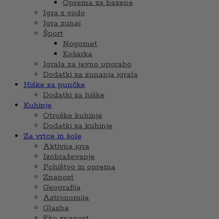
Oprema za bazene
Igra z vodo
Igra zunaj
Šport
Nogomet
Košarka
Igrala za javno uporabo
Dodatki za zunanja igrala
Hiške za punčke
Dodatki za hiške
Kuhinje
Otroške kuhinje
Dodatki za kuhinje
Za vrtce in šole
Aktivna igra
Izobraževanje
Pohištvo in oprema
Znanost
Geografija
Astronomija
Glasba
Eko znanost