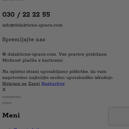
030 / 22 22 55
info@didakticne-igrace.com
Spremljajte nas
© didakticne-igrace.com. Vse pravice pridržane.
Možnost plačila s karticami
Na spletni strani uporabljamo piškotke, da vam
zagotovimo najboljšo možno uporabniško izkušnjo.
Strinjam se
Zapri
Nastavitve
X
Meni