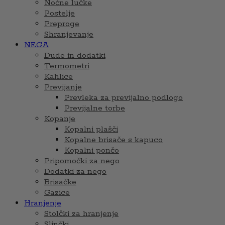
Nočne lučke
Postelje
Preproge
Shranjevanje
NEGA
Dude in dodatki
Termometri
Kahlice
Previjanje
Prevleka za previjalno podlogo
Previjalne torbe
Kopanje
Kopalni plašči
Kopalne brisače s kapuco
Kopalni pončo
Pripomočki za nego
Dodatki za nego
Brisačke
Gazice
Hranjenje
Stolčki za hranjenje
Slinčki