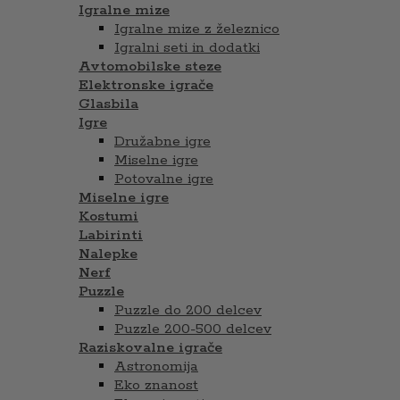
Igralne mize
Igralne mize z železnico
Igralni seti in dodatki
Avtomobilske steze
Elektronske igrače
Glasbila
Igre
Družabne igre
Miselne igre
Potovalne igre
Miselne igre
Kostumi
Labirinti
Nalepke
Nerf
Puzzle
Puzzle do 200 delcev
Puzzle 200-500 delcev
Raziskovalne igrače
Astronomija
Eko znanost