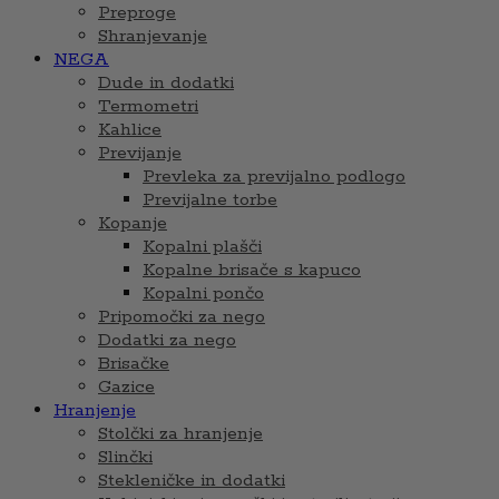
Preproge
Shranjevanje
NEGA
Dude in dodatki
Termometri
Kahlice
Previjanje
Prevleka za previjalno podlogo
Previjalne torbe
Kopanje
Kopalni plašči
Kopalne brisače s kapuco
Kopalni pončo
Pripomočki za nego
Dodatki za nego
Brisačke
Gazice
Hranjenje
Stolčki za hranjenje
Slinčki
Stekleničke in dodatki