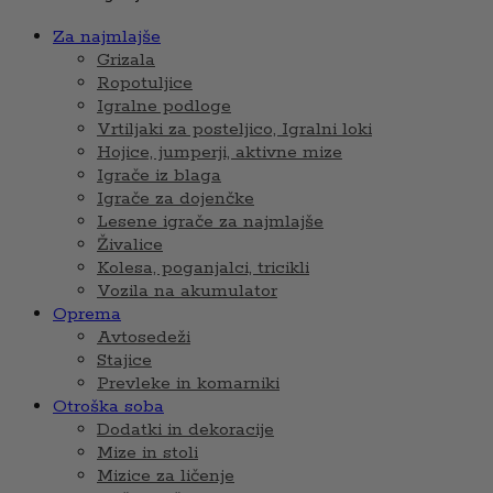
Za najmlajše
Grizala
Ropotuljice
Igralne podloge
Vrtiljaki za posteljico, Igralni loki
Hojice, jumperji, aktivne mize
Igrače iz blaga
Igrače za dojenčke
Lesene igrače za najmlajše
Živalice
Kolesa, poganjalci, tricikli
Vozila na akumulator
Oprema
Avtosedeži
Stajice
Prevleke in komarniki
Otroška soba
Dodatki in dekoracije
Mize in stoli
Mizice za ličenje