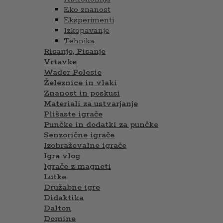
Eko znanost
Eksperimenti
Izkopavanje
Tehnika
Risanje, Pisanje
Vrtavke
Wader Polesie
Železnice in vlaki
Znanost in poskusi
Materiali za ustvarjanje
Plišaste igrače
Punčke in dodatki za punčke
Senzorične igrače
Izobraževalne igrače
Igra vlog
Igrače z magneti
Lutke
Družabne igre
Didaktika
Dalton
Domine