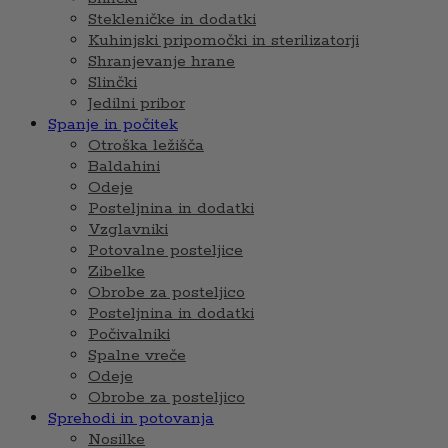
Stekleničke in dodatki
Kuhinjski pripomočki in sterilizatorji
Shranjevanje hrane
Slinčki
Jedilni pribor
Spanje in počitek
Otroška ležišča
Baldahini
Odeje
Posteljnina in dodatki
Vzglavniki
Potovalne posteljice
Zibelke
Obrobe za posteljico
Posteljnina in dodatki
Počivalniki
Spalne vreče
Odeje
Obrobe za posteljico
Sprehodi in potovanja
Nosilke