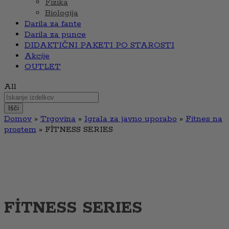
Fizika
Biologija
Darila za fante
Darila za punce
DIDAKTIČNI PAKETI PO STAROSTI
Akcije
OUTLET
All
Išči
Domov
»
Trgovina
»
Igrala za javno uporabo
»
Fitnes na
prostem
»
FİTNESS SERIES
FİTNESS SERIES