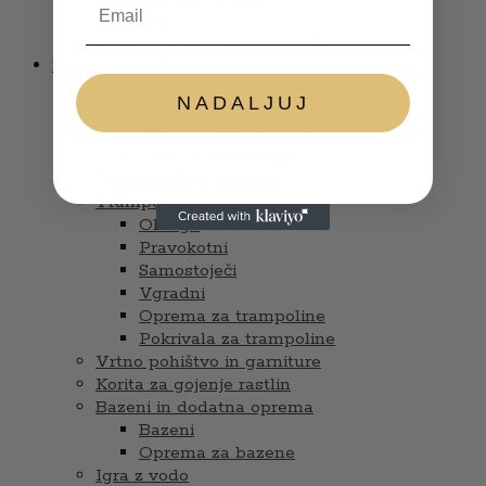
Glasbila
Punčke in dodatki za punčke
Zunanja igrala
Lesena igrala in sestavi
NADALJUJ
Hiške s tobogani
Zunanje otroške hiške
Gugalnice in peskovniki
Trikolesniki in gokarti
Trampolini
Okrogli
Pravokotni
Samostoječi
Vgradni
Oprema za trampoline
Pokrivala za trampoline
Vrtno pohištvo in garniture
Korita za gojenje rastlin
Bazeni in dodatna oprema
Bazeni
Oprema za bazene
Igra z vodo