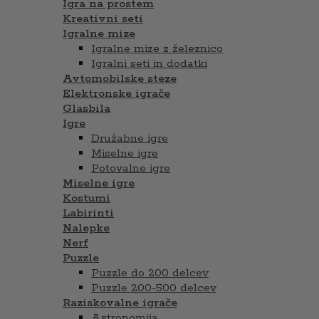
Igra na prostem
Kreativni seti
Igralne mize
Igralne mize z železnico
Igralni seti in dodatki
Avtomobilske steze
Elektronske igrače
Glasbila
Igre
Družabne igre
Miselne igre
Potovalne igre
Miselne igre
Kostumi
Labirinti
Nalepke
Nerf
Puzzle
Puzzle do 200 delcev
Puzzle 200-500 delcev
Raziskovalne igrače
Astronomija