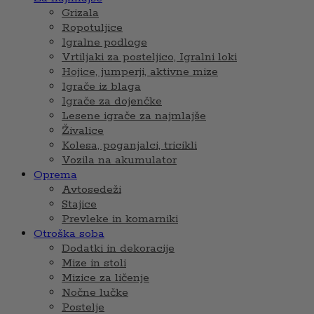
Grizala
Ropotuljice
Igralne podloge
Vrtiljaki za posteljico, Igralni loki
Hojice, jumperji, aktivne mize
Igrače iz blaga
Igrače za dojenčke
Lesene igrače za najmlajše
Živalice
Kolesa, poganjalci, tricikli
Vozila na akumulator
Oprema
Avtosedeži
Stajice
Prevleke in komarniki
Otroška soba
Dodatki in dekoracije
Mize in stoli
Mizice za ličenje
Nočne lučke
Postelje