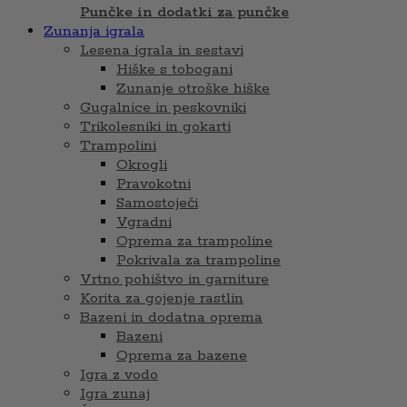
Punčke in dodatki za punčke
Zunanja igrala
Lesena igrala in sestavi
Hiške s tobogani
Zunanje otroške hiške
Gugalnice in peskovniki
Trikolesniki in gokarti
Trampolini
Okrogli
Pravokotni
Samostoječi
Vgradni
Oprema za trampoline
Pokrivala za trampoline
Vrtno pohištvo in garniture
Korita za gojenje rastlin
Bazeni in dodatna oprema
Bazeni
Oprema za bazene
Igra z vodo
Igra zunaj