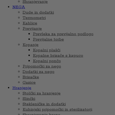
Shranjevanje
NEGA
Dude in dodatki
Termometri
Kahlice
Previjanje
Prevleka za previjalno podlogo
Previjalne torbe
Kopanje
Kopalni plašči
Kopalne brisače s kapuco
Kopalni pončo
Pripomočki za nego
Dodatki za nego
Brisačke
Gazice
Hranjenje
Stolčki za hranjenje
Slinčki
Stekleničke in dodatki
Kuhinjski pripomočki in sterilizatorji
Shranjevanje hrane