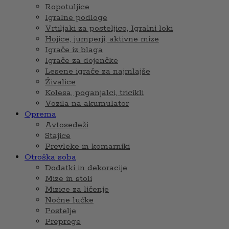
Ropotuljice
Igralne podloge
Vrtiljaki za posteljico, Igralni loki
Hojice, jumperji, aktivne mize
Igrače iz blaga
Igrače za dojenčke
Lesene igrače za najmlajše
Živalice
Kolesa, poganjalci, tricikli
Vozila na akumulator
Oprema
Avtosedeži
Stajice
Prevleke in komarniki
Otroška soba
Dodatki in dekoracije
Mize in stoli
Mizice za ličenje
Nočne lučke
Postelje
Preproge