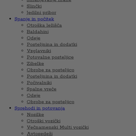
Slinčki
Jedilni pribor
Spanje in počitek
Otroška ležišča
Baldahini
Odeje
Posteljnina in dodatki
Vzglavniki
Potovalne posteljice
Zibelke
Obrobe za posteljico
Posteljnina in dodatki
Počivalniki
Spalne vreče
Odeje
Obrobe za posteljico
Sprehodi in potovanja
Nosilke
Otroški vozički
Večnamenski Multi vozički
Avtosedeži