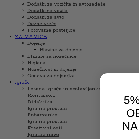
Dodatki za vozičke in avtosedeže
Dodatki za vozila
Dodatki za avto
Dežne vreče
Potovalne posteljice
ZA MAMICE
Dojenje
Blazine za dojenje
Blazine za nosečnice
Higiena
Nosečnost in dojenje
Osnova za dojenčka
Igrače
Lesene igrače in sestavljanke
Montessori
5%
Didaktika
Igra na prostem
OB
Pobarvanke
Igra na prostem
NA
Kreativni seti
Igralne mize
Email