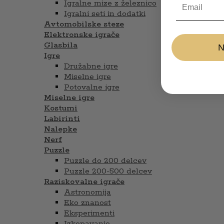
Igralne mize z železnico
Igralni seti in dodatki
Avtomobilske steze
Elektronske igrače
Glasbila
Igre
Družabne igre
Miselne igre
Potovalne igre
Miselne igre
Kostumi
Labirinti
Nalepke
Nerf
Puzzle
Puzzle do 200 delcev
Puzzle 200-500 delcev
Raziskovalne igrače
Astronomija
Eko znanost
Eksperimenti
Izkopavanje