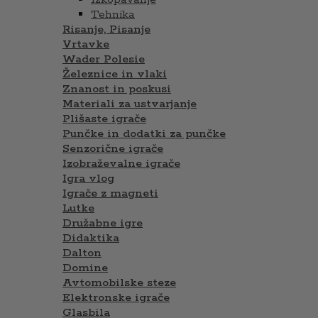
Tehnika
Risanje, Pisanje
Vrtavke
Wader Polesie
Železnice in vlaki
Znanost in poskusi
Materiali za ustvarjanje
Plišaste igrače
Punčke in dodatki za punčke
Senzorične igrače
Izobraževalne igrače
Igra vlog
Igrače z magneti
Lutke
Družabne igre
Didaktika
Dalton
Domine
Avtomobilske steze
Elektronske igrače
Glasbila