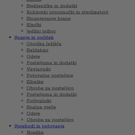
Stekleničke in dodatki
Kuhinjski pripomočki in sterilizatorji
Shranjevanje hrane
Slinčki
Jedilni pribor
Spanje in počitek
Otroška ležišča
Baldahini
Odeje
Posteljnina in dodatki
Vzglavniki
Potovalne posteljice
Zibelke
Obrobe za posteljico
Posteljnina in dodatki
Počivalniki
Spalne vreče
Odeje
Obrobe za posteljico
Sprehodi in potovanja
Nosilke