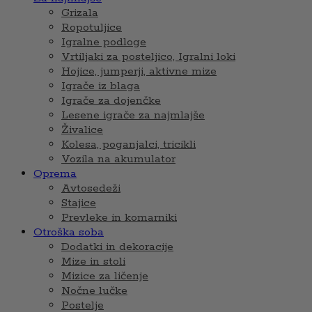
Grizala
Ropotuljice
Igralne podloge
Vrtiljaki za posteljico, Igralni loki
Hojice, jumperji, aktivne mize
Igrače iz blaga
Igrače za dojenčke
Lesene igrače za najmlajše
Živalice
Kolesa, poganjalci, tricikli
Vozila na akumulator
Oprema
Avtosedeži
Stajice
Prevleke in komarniki
Otroška soba
Dodatki in dekoracije
Mize in stoli
Mizice za ličenje
Nočne lučke
Postelje