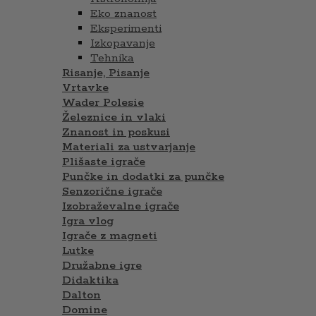
Eko znanost
Eksperimenti
Izkopavanje
Tehnika
Risanje, Pisanje
Vrtavke
Wader Polesie
Železnice in vlaki
Znanost in poskusi
Materiali za ustvarjanje
Plišaste igrače
Punčke in dodatki za punčke
Senzorične igrače
Izobraževalne igrače
Igra vlog
Igrače z magneti
Lutke
Družabne igre
Didaktika
Dalton
Domine