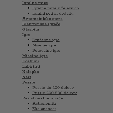
Igralne mize
Igralne mize z železnico
Igralni seti in dodatki
Avtomobilske steze
Elektronske igrače
Glasbila
Igre
Družabne igre
Miselne igre
Potovalne igre
Miselne igre
Kostumi
Labirinti
Nalepke
Nerf
Puzzle
Puzzle do 200 delcev
Puzzle 200-500 delcev
Raziskovalne igrače
Astronomija
Eko znanost