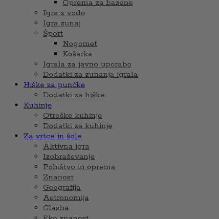
Oprema za bazene
Igra z vodo
Igra zunaj
Šport
Nogomet
Košarka
Igrala za javno uporabo
Dodatki za zunanja igrala
Hiške za punčke
Dodatki za hiške
Kuhinje
Otroške kuhinje
Dodatki za kuhinje
Za vrtce in šole
Aktivna igra
Izobraževanje
Pohištvo in oprema
Znanost
Geografija
Astronomija
Glasba
Eko znanost