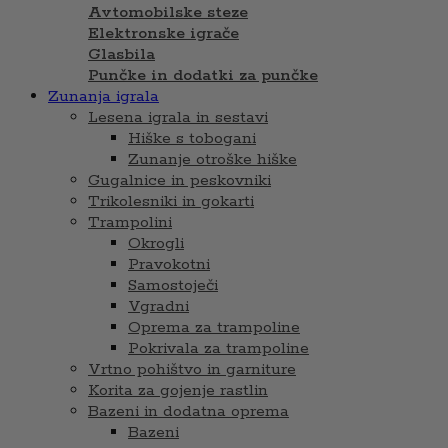
Avtomobilske steze
Elektronske igrače
Glasbila
Punčke in dodatki za punčke
Zunanja igrala
Lesena igrala in sestavi
Hiške s tobogani
Zunanje otroške hiške
Gugalnice in peskovniki
Trikolesniki in gokarti
Trampolini
Okrogli
Pravokotni
Samostoječi
Vgradni
Oprema za trampoline
Pokrivala za trampoline
Vrtno pohištvo in garniture
Korita za gojenje rastlin
Bazeni in dodatna oprema
Bazeni