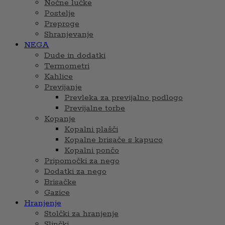
Nočne lučke
Postelje
Preproge
Shranjevanje
NEGA
Dude in dodatki
Termometri
Kahlice
Previjanje
Prevleka za previjalno podlogo
Previjalne torbe
Kopanje
Kopalni plašči
Kopalne brisače s kapuco
Kopalni pončo
Pripomočki za nego
Dodatki za nego
Brisačke
Gazice
Hranjenje
Stolčki za hranjenje
Slinčki