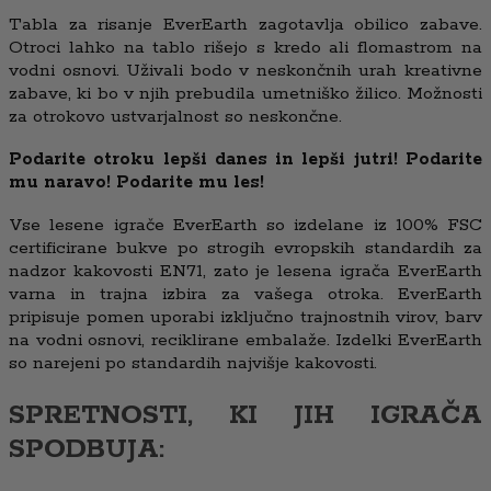
Tabla za risanje EverEarth zagotavlja obilico zabave.
Otroci lahko na tablo rišejo s kredo ali flomastrom na
vodni osnovi. Uživali bodo v neskončnih urah kreativne
zabave, ki bo v njih prebudila umetniško žilico. Možnosti
za otrokovo ustvarjalnost so neskončne.
Podarite otroku lepši danes in lepši jutri! Podarite
mu naravo! Podarite mu les!
Vse lesene igrače EverEarth so izdelane iz 100% FSC
certificirane bukve po strogih evropskih standardih za
nadzor kakovosti EN71, zato je lesena igrača EverEarth
varna in trajna izbira za vašega otroka. EverEarth
pripisuje pomen uporabi izključno trajnostnih virov, barv
na vodni osnovi, reciklirane embalaže. Izdelki EverEarth
so narejeni po standardih najvišje kakovosti.
SPRETNOSTI, KI JIH IGRAČA
SPODBUJA: