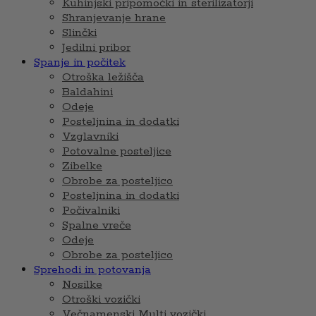
Kuhinjski pripomočki in sterilizatorji
Shranjevanje hrane
Slinčki
Jedilni pribor
Spanje in počitek
Otroška ležišča
Baldahini
Odeje
Posteljnina in dodatki
Vzglavniki
Potovalne posteljice
Zibelke
Obrobe za posteljico
Posteljnina in dodatki
Počivalniki
Spalne vreče
Odeje
Obrobe za posteljico
Sprehodi in potovanja
Nosilke
Otroški vozički
Večnamenski Multi vozički