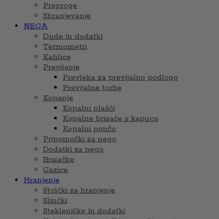
Preproge
Shranjevanje
NEGA
Dude in dodatki
Termometri
Kahlice
Previjanje
Prevleka za previjalno podlogo
Previjalne torbe
Kopanje
Kopalni plašči
Kopalne brisače s kapuco
Kopalni pončo
Pripomočki za nego
Dodatki za nego
Brisačke
Gazice
Hranjenje
Stolčki za hranjenje
Slinčki
Stekleničke in dodatki