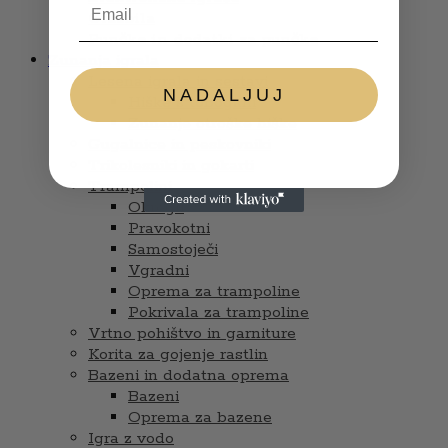
Glasbila
Punčke in dodatki za punčke
Zunanja igrala
Lesena igrala in sestavi
NADALJUJ
Hiške s tobogani
Zunanje otroške hiške
Gugalnice in peskovniki
Trikolesniki in gokarti
Trampolini
Okrogli
Pravokotni
Samostoječi
Vgradni
Oprema za trampoline
Pokrivala za trampoline
Vrtno pohištvo in garniture
Korita za gojenje rastlin
Bazeni in dodatna oprema
Bazeni
Oprema za bazene
Igra z vodo