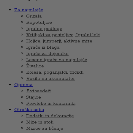
Za najmlajše
Grizala
Ropotuljice
Igralne podloge
Vrtiljaki za posteljico, Igralni loki
Hojice, jumperji, aktivne mize
Igrače iz blaga
Igrače za dojenčke
Lesene igrače za najmlajše
Živalice
Kolesa, poganjalci, tricikli
Vozila na akumulator
Oprema
Avtosedeži
Stajice
Prevleke in komarniki
Otroška soba
Dodatki in dekoracije
Mize in stoli
Mizice za ličenje