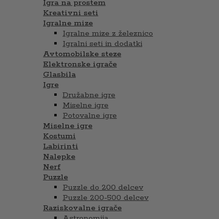
Igra na prostem
Kreativni seti
Igralne mize
Igralne mize z železnico
Igralni seti in dodatki
Avtomobilske steze
Elektronske igrače
Glasbila
Igre
Družabne igre
Miselne igre
Potovalne igre
Miselne igre
Kostumi
Labirinti
Nalepke
Nerf
Puzzle
Puzzle do 200 delcev
Puzzle 200-500 delcev
Raziskovalne igrače
Astronomija