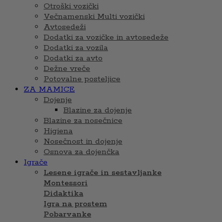
Otroški vozički
Večnamenski Multi vozički
Avtosedeži
Dodatki za vozičke in avtosedeže
Dodatki za vozila
Dodatki za avto
Dežne vreče
Potovalne posteljice
ZA MAMICE
Dojenje
Blazine za dojenje
Blazine za nosečnice
Higiena
Nosečnost in dojenje
Osnova za dojenčka
Igrače
Lesene igrače in sestavljanke
Montessori
Didaktika
Igra na prostem
Pobarvanke