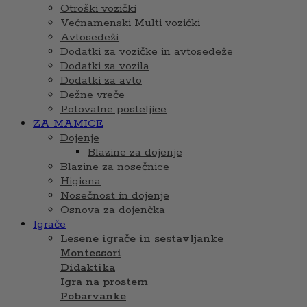
Otroški vozički
Večnamenski Multi vozički
Avtosedeži
Dodatki za vozičke in avtosedeže
Dodatki za vozila
Dodatki za avto
Dežne vreče
Potovalne posteljice
ZA MAMICE
Dojenje
Blazine za dojenje
Blazine za nosečnice
Higiena
Nosečnost in dojenje
Osnova za dojenčka
Igrače
Lesene igrače in sestavljanke
Montessori
Didaktika
Igra na prostem
Pobarvanke