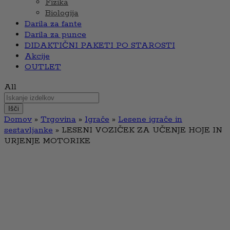
Fizika
Biologija
Darila za fante
Darila za punce
DIDAKTIČNI PAKETI PO STAROSTI
Akcije
OUTLET
All
Išči
Domov
»
Trgovina
»
Igrače
»
Lesene igrače in
sestavljanke
»
LESENI VOZIČEK ZA UČENJE HOJE IN
URJENJE MOTORIKE