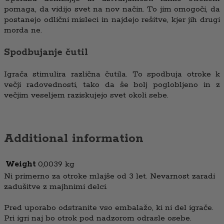
pomaga, da vidijo svet na nov način. To jim omogoči, da
postanejo odlični misleci in najdejo rešitve, kjer jih drugi
morda ne.
Spodbujanje čutil
Igrača stimulira različna čutila. To spodbuja otroke k
večji radovednosti, tako da še bolj poglobljeno in z
večjim veseljem raziskujejo svet okoli sebe.
Additional information
Weight
0,0039 kg
Ni primerno za otroke mlajše od 3 let. Nevarnost zaradi
zadušitve z majhnimi delci.
Pred uporabo odstranite vso embalažo, ki ni del igrače.
Pri igri naj bo otrok pod nadzorom odrasle osebe.