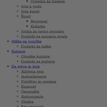
Oprema za bazene
Igra z vodo
Igra zunaj
Šport
Nogomet
Košarka
Igrala za javno uporabo
Dodatki za zunanja igrala
Hiške za punčke
Dodatki za hiške
Kuhinje
Otroške kuhinje
Dodatki za kuhinje
Za vrtce in šole
Aktivna igra
Izobraževanje
Pohištvo in oprema
Znanost
Geografija
Astronomija
Glasba
Eko znanost