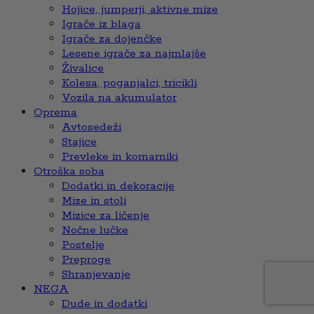
Hojice, jumperji, aktivne mize
Igrače iz blaga
Igrače za dojenčke
Lesene igrače za najmlajše
Živalice
Kolesa, poganjalci, tricikli
Vozila na akumulator
Oprema
Avtosedeži
Stajice
Prevleke in komarniki
Otroška soba
Dodatki in dekoracije
Mize in stoli
Mizice za ličenje
Nočne lučke
Postelje
Preproge
Shranjevanje
NEGA
Dude in dodatki