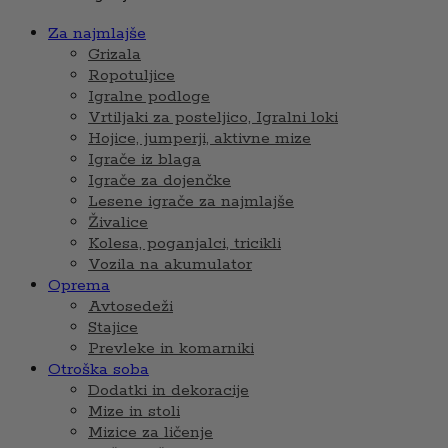
Za najmlajše
Grizala
Ropotuljice
Igralne podloge
Vrtiljaki za posteljico, Igralni loki
Hojice, jumperji, aktivne mize
Igrače iz blaga
Igrače za dojenčke
Lesene igrače za najmlajše
Živalice
Kolesa, poganjalci, tricikli
Vozila na akumulator
Oprema
Avtosedeži
Stajice
Prevleke in komarniki
Otroška soba
Dodatki in dekoracije
Mize in stoli
Mizice za ličenje