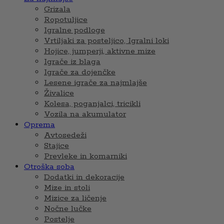
Grizala
Ropotuljice
Igralne podloge
Vrtiljaki za posteljico, Igralni loki
Hojice, jumperji, aktivne mize
Igrače iz blaga
Igrače za dojenčke
Lesene igrače za najmlajše
Živalice
Kolesa, poganjalci, tricikli
Vozila na akumulator
Oprema
Avtosedeži
Stajice
Prevleke in komarniki
Otroška soba
Dodatki in dekoracije
Mize in stoli
Mizice za ličenje
Nočne lučke
Postelje