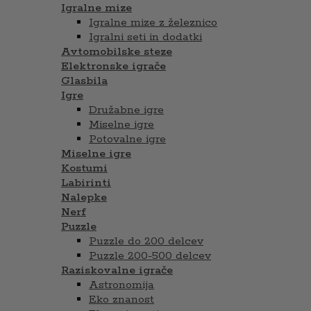
Igralne mize
Igralne mize z železnico
Igralni seti in dodatki
Avtomobilske steze
Elektronske igrače
Glasbila
Igre
Družabne igre
Miselne igre
Potovalne igre
Miselne igre
Kostumi
Labirinti
Nalepke
Nerf
Puzzle
Puzzle do 200 delcev
Puzzle 200-500 delcev
Raziskovalne igrače
Astronomija
Eko znanost