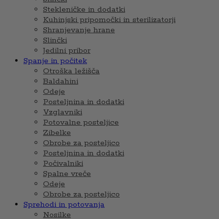
Stekleničke in dodatki
Kuhinjski pripomočki in sterilizatorji
Shranjevanje hrane
Slinčki
Jedilni pribor
Spanje in počitek
Otroška ležišča
Baldahini
Odeje
Posteljnina in dodatki
Vzglavniki
Potovalne posteljice
Zibelke
Obrobe za posteljico
Posteljnina in dodatki
Počivalniki
Spalne vreče
Odeje
Obrobe za posteljico
Sprehodi in potovanja
Nosilke