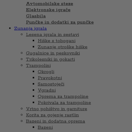
Avtomobilske steze
Elektronske igrače
Glasbila
Punčke in dodatki za punčke
Zunanja igrala
Lesena igrala in sestavi
Hiške s tobogani
Zunanje otroške hiške
Gugalnice in peskovniki
Trikolesniki in gokarti
Trampolini
Okrogli
Pravokotni
Samostoječi
Vgradni
Oprema za trampoline
Pokrivala za trampoline
Vrtno pohištvo in garniture
Korita za gojenje rastlin
Bazeni in dodatna oprema
Bazeni