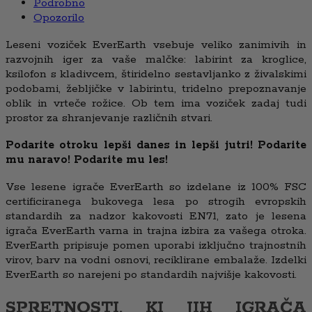
Podrobno
Opozorilo
Leseni voziček EverEarth vsebuje veliko zanimivih in
razvojnih iger za vaše malčke: labirint za kroglice,
ksilofon s kladivcem, štiridelno sestavljanko z živalskimi
podobami, žebljičke v labirintu, tridelno prepoznavanje
oblik in vrteče rožice. Ob tem ima voziček zadaj tudi
prostor za shranjevanje različnih stvari.
Podarite otroku lepši danes in lepši jutri! Podarite
mu naravo! Podarite mu les!
Vse lesene igrače EverEarth so izdelane iz 100% FSC
certificiranega bukovega lesa po strogih evropskih
standardih za nadzor kakovosti EN71, zato je lesena
igrača EverEarth varna in trajna izbira za vašega otroka.
EverEarth pripisuje pomen uporabi izključno trajnostnih
virov, barv na vodni osnovi, reciklirane embalaže. Izdelki
EverEarth so narejeni po standardih najvišje kakovosti.
SPRETNOSTI, KI JIH IGRAČA