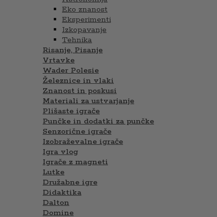
Eko znanost
Eksperimenti
Izkopavanje
Tehnika
Risanje, Pisanje
Vrtavke
Wader Polesie
Železnice in vlaki
Znanost in poskusi
Materiali za ustvarjanje
Plišaste igrače
Punčke in dodatki za punčke
Senzorične igrače
Izobraževalne igrače
Igra vlog
Igrače z magneti
Lutke
Družabne igre
Didaktika
Dalton
Domine