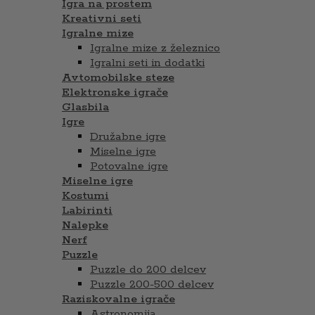
Igra na prostem
Kreativni seti
Igralne mize
Igralne mize z železnico
Igralni seti in dodatki
Avtomobilske steze
Elektronske igrače
Glasbila
Igre
Družabne igre
Miselne igre
Potovalne igre
Miselne igre
Kostumi
Labirinti
Nalepke
Nerf
Puzzle
Puzzle do 200 delcev
Puzzle 200-500 delcev
Raziskovalne igrače
Astronomija