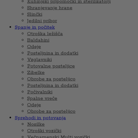
Kuhinjski pripomočki in sterilizatorji
Shranjevanje hrane
Slinčki
Jedilni pribor
Spanje in počitek
Otroška ležišča
Baldahini
Odeje
Posteljnina in dodatki
Vzglavniki
Potovalne posteljice
Zibelke
Obrobe za posteljico
Posteljnina in dodatki
Počivalniki
Spalne vreče
Odeje
Obrobe za posteljico
Sprehodi in potovanja
Nosilke
Otroški vozički
Večnamenski Multi vozički