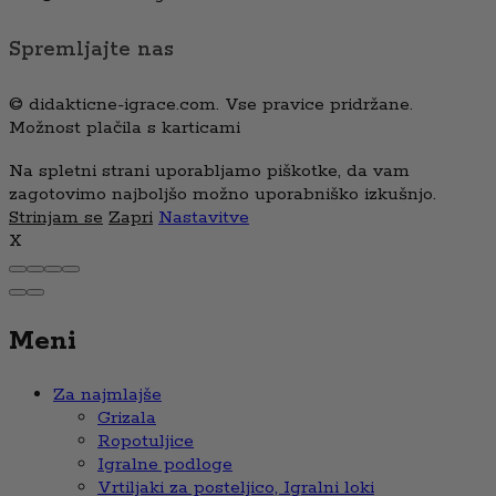
Spremljajte nas
© didakticne-igrace.com. Vse pravice pridržane.
Možnost plačila s karticami
Na spletni strani uporabljamo piškotke, da vam
zagotovimo najboljšo možno uporabniško izkušnjo.
Strinjam se
Zapri
Nastavitve
X
Meni
Za najmlajše
Grizala
Ropotuljice
Igralne podloge
Vrtiljaki za posteljico, Igralni loki