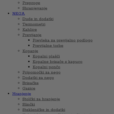
Preproge
Shranjevanje
NEGA
Dude in dodatki
Termometri
Kahlice
Previjanje
Prevleka za previjalno podlogo
Previjalne torbe
Kopanje
Kopalni plašči
Kopalne brisače s kapuco
Kopalni pončo
Pripomočki za nego
Dodatki za nego
Brisačke
Gazice
Hranjenje
Stolčki za hranjenje
Slinčki
Stekleničke in dodatki