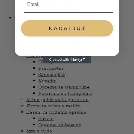
Glasbila
Punčke in dodatki za punčke
Zunanja igrala
Lesena igrala in sestavi
NADALJUJ
Hiške s tobogani
Zunanje otroške hiške
Gugalnice in peskovniki
Trikolesniki in gokarti
Trampolini
Okrogli
Pravokotni
Samostoječi
Vgradni
Oprema za trampoline
Pokrivala za trampoline
Vrtno pohištvo in garniture
Korita za gojenje rastlin
Bazeni in dodatna oprema
Bazeni
Oprema za bazene
Igra z vodo