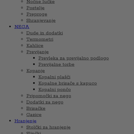
Nočne lučke
Postelje
Preproge
Shranjevanje
NEGA
Dude in dodatki
Termometri
Kahlice
Previjanje
Prevleka za previjalno podlogo
Previjalne torbe
Kopanje
Kopalni plašči
Kopalne brisače s kapuco
Kopalni pončo
Pripomočki za nego
Dodatki za nego
Brisačke
Gazice
Hranjenje
Stolčki za hranjenje
Slinčki