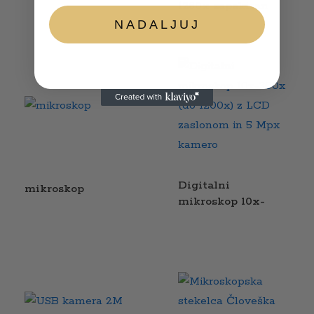
1280x zapakiran
NADALJUJ
Digitalni
mikroskop
mikroskop 10x-
300x (do 1200x) z
LCD zaslonom in 5
Mpx kamero