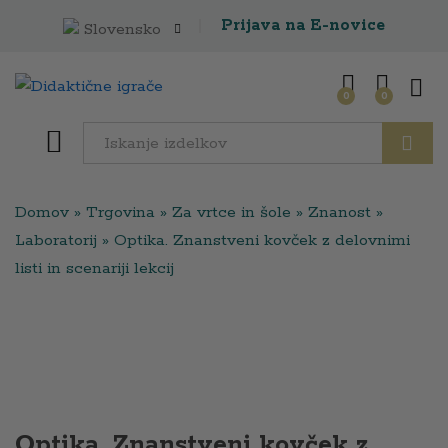
Prijava na E-novice
Slovensko
0
0
Išči
Domov
»
Trgovina
»
Za vrtce in šole
»
Znanost
»
Laboratorij
»
Optika. Znanstveni kovček z delovnimi
listi in scenariji lekcij
Optika. Znanstveni kovček z