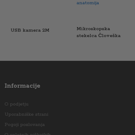
Mikroskopska
USB kamera 2M
stekelca Človeška
anatomija
Informacije
O podjetju
Uporabniške strani
Pogoji poslovanja
O spletnih piškotkih