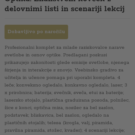
delovnimi listi in scenariji lekcij
Dobavljivo po naročilu
Profesionalni komplet za mlade raziskovalce narave
svetlobe in osnov optike. Predlagani poskusi
prikazujejo zakonitosti glede emisije svetlobe, njenega
širjenja in interakcije s snovjo. Vsebinsko gradivo za
učitelja in učence pomaga pri uporabi kompleta. 4
leče; konveksno ogledalo, konkavno ogledalo, laser; 3
x prirobnica; baterija; svečnik, sveča, etui za baterije;
lasersko stojalo, plastična graduirana posoda, polnilec,
žice s konci, optična miza, nosilec za bel zaslon,
podstavek; bliskavica, bel zaslon, ogledalo na
plastičnih stojalih; telesa (krogla, valj, piramida,
pravilna piramida, stožec, kvader); 4 scenariji lekcije;