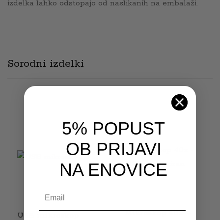
izdelka lahko odstopajo od naslikanih na embalaži.
Sorodni izdelki
5% POPUST
OB PRIJAVI
NA ENOVICE
Email
Mikroskop 40x –
USB mikroskop