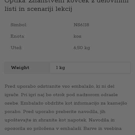
Optika. Znanstveni kovček z delovnimi
listi in scenariji lekcij
Simbol:
NS6118
Enota:
kos
Utež:
6,50 kg
Weight
1 kg
Pred uporabo odstranite vso embalažo, ki ni del
igrače. Pri igri naj bo otrok pod nadzorom odrasle
osebe. Embalažo obdržite kot informacijo za kasnejšo
porabo. Pred uporabo preberite navodila, jih
upoštevajte in shranite kot napotek. Navodila in
opozorila so priložena v embalaži. Barve in vsebina