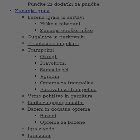
Punčke in dodatki za punčke
Zunanja igrala
Lesena igrala in sestavi
Hiške s tobogani
Zunanje otroške hiške
Gugalnice in peskovniki
Trikolesniki in gokarti
Trampolini
Okrogli
Pravokotni
Samostoječi
Vgradni
Oprema za trampoline
Pokrivala za trampoline
Vrtno pohištvo in garniture
Korita za gojenje rastlin
Bazeni in dodatna oprema
Bazeni
Oprema za bazene
Igra z vodo
Igra zunaj