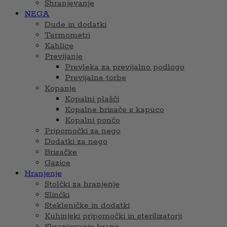
Shranjevanje
NEGA
Dude in dodatki
Termometri
Kahlice
Previjanje
Prevleka za previjalno podlogo
Previjalne torbe
Kopanje
Kopalni plašči
Kopalne brisače s kapuco
Kopalni pončo
Pripomočki za nego
Dodatki za nego
Brisačke
Gazice
Hranjenje
Stolčki za hranjenje
Slinčki
Stekleničke in dodatki
Kuhinjski pripomočki in sterilizatorji
Shranjevanje hrane