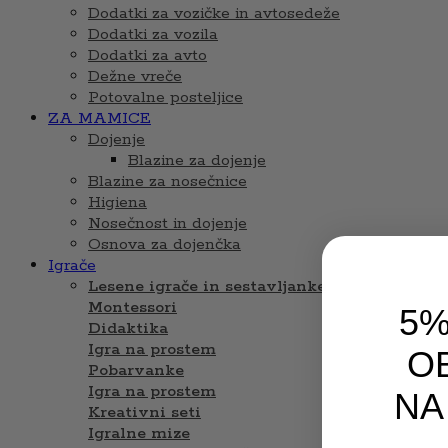
Dodatki za vozičke in avtosedeže
Dodatki za vozila
Dodatki za avto
Dežne vreče
Potovalne posteljice
ZA MAMICE
Dojenje
Blazine za dojenje
Blazine za nosečnice
Higiena
Nosečnost in dojenje
Osnova za dojenčka
Igrače
Lesene igrače in sestavljanke
Montessori
5%
Didaktika
Igra na prostem
OB
Pobarvanke
Igra na prostem
NA
Kreativni seti
Igralne mize
Email