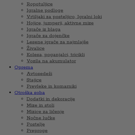
Ropotuljice
Igralne podloge
Vrtiljaki za posteljico, Igralni loki
Hojice, jumperji, aktivne mize
Igrače iz blaga
Igrače za dojenčke
Lesene igrače za najmlajše
Živalice
Kolesa, poganjalci, tricikli
Vozila na akumulator
Oprema
Avtosedeži
Stajice
Prevleke in komarniki
Otroška soba
Dodatki in dekoracije
Mize in stoli
Mizice za ličenje
Nočne lučke
Postelje
Preproge