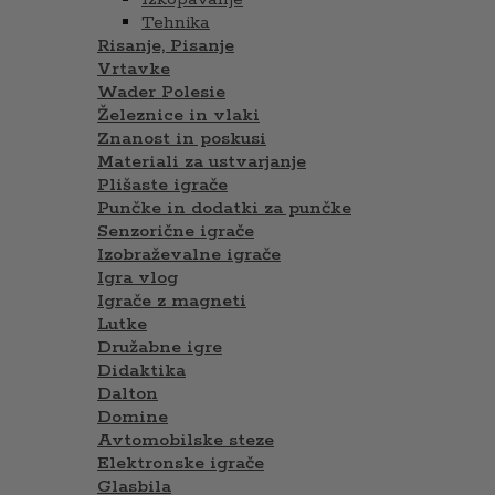
Tehnika
Risanje, Pisanje
Vrtavke
Wader Polesie
Železnice in vlaki
Znanost in poskusi
Materiali za ustvarjanje
Plišaste igrače
Punčke in dodatki za punčke
Senzorične igrače
Izobraževalne igrače
Igra vlog
Igrače z magneti
Lutke
Družabne igre
Didaktika
Dalton
Domine
Avtomobilske steze
Elektronske igrače
Glasbila