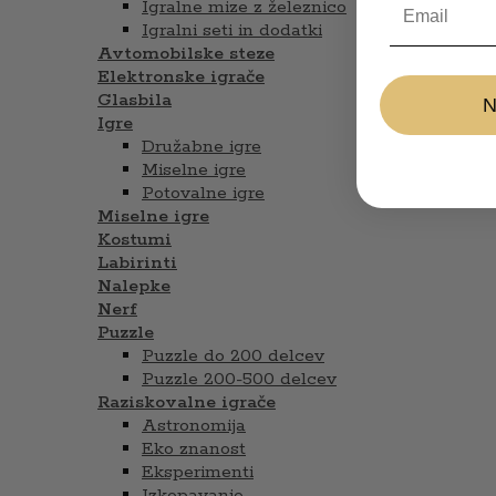
Igralne mize z železnico
Igralni seti in dodatki
Avtomobilske steze
Elektronske igrače
Glasbila
Igre
Družabne igre
Miselne igre
Potovalne igre
Miselne igre
Kostumi
Labirinti
Nalepke
Nerf
Puzzle
Puzzle do 200 delcev
Puzzle 200-500 delcev
Raziskovalne igrače
Astronomija
Eko znanost
Eksperimenti
Izkopavanje