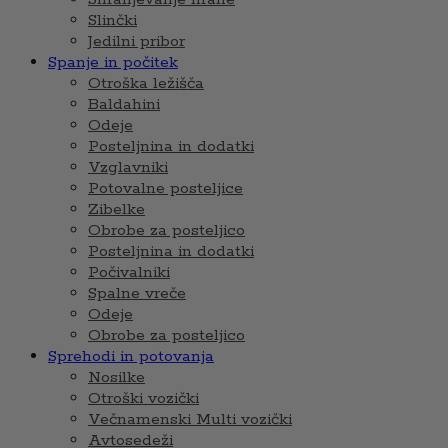
Slinčki
Jedilni pribor
Spanje in počitek
Otroška ležišča
Baldahini
Odeje
Posteljnina in dodatki
Vzglavniki
Potovalne posteljice
Zibelke
Obrobe za posteljico
Posteljnina in dodatki
Počivalniki
Spalne vreče
Odeje
Obrobe za posteljico
Sprehodi in potovanja
Nosilke
Otroški vozički
Večnamenski Multi vozički
Avtosedeži