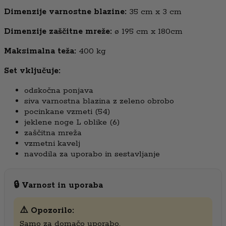
Dimenzije varnostne blazine:
35 cm x 3 cm
Dimenzije zaščitne mreže:
ø 195 cm x 180cm
Maksimalna teža:
400 kg
Set vključuje:
odskočna ponjava
siva varnostna blazina z zeleno obrobo
pocinkane vzmeti (54)
jeklene noge L oblike (6)
zaščitna mreža
vzmetni kavelj
navodila za uporabo in sestavljanje
🔒 Varnost in uporaba
⚠️ Opozorilo:
Samo za domačo uporabo.