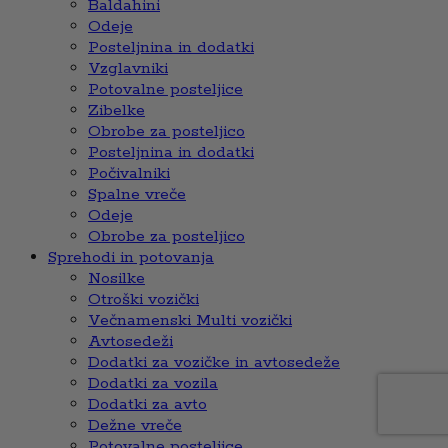
Baldahini
Odeje
Posteljnina in dodatki
Vzglavniki
Potovalne posteljice
Zibelke
Obrobe za posteljico
Posteljnina in dodatki
Počivalniki
Spalne vreče
Odeje
Obrobe za posteljico
Sprehodi in potovanja
Nosilke
Otroški vozički
Večnamenski Multi vozički
Avtosedeži
Dodatki za vozičke in avtosedeže
Dodatki za vozila
Dodatki za avto
Dežne vreče
Potovalne posteljice