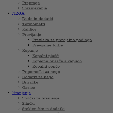
Preproge
Shranjevanje
NEGA
Dude in dodatki
Termometri
Kahlice
Previjanje
Prevleka za previjalno podlogo
Previjalne torbe
Kopanje
Kopalni plašči
Kopalne brisače s kapuco
Kopalni pončo
Pripomočki za nego
Dodatki za nego
Brisačke
Gazice
Hranjenje
Stolčki za hranjenje
Slinčki
Stekleničke in dodatki