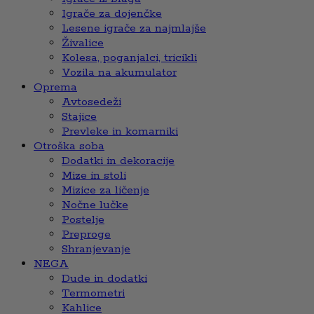
Igrače za dojenčke
Lesene igrače za najmlajše
Živalice
Kolesa, poganjalci, tricikli
Vozila na akumulator
Oprema
Avtosedeži
Stajice
Prevleke in komarniki
Otroška soba
Dodatki in dekoracije
Mize in stoli
Mizice za ličenje
Nočne lučke
Postelje
Preproge
Shranjevanje
NEGA
Dude in dodatki
Termometri
Kahlice