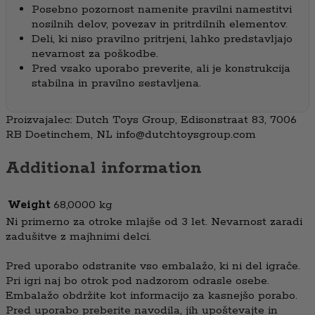
Posebno pozornost namenite pravilni namestitvi
nosilnih delov, povezav in pritrdilnih elementov.
Deli, ki niso pravilno pritrjeni, lahko predstavljajo
nevarnost za poškodbe.
Pred vsako uporabo preverite, ali je konstrukcija
stabilna in pravilno sestavljena.
Proizvajalec: Dutch Toys Group, Edisonstraat 83, 7006
RB Doetinchem, NL info@dutchtoysgroup.com
Additional information
Weight
68,0000 kg
Ni primerno za otroke mlajše od 3 let. Nevarnost zaradi
zadušitve z majhnimi delci.
Pred uporabo odstranite vso embalažo, ki ni del igrače.
Pri igri naj bo otrok pod nadzorom odrasle osebe.
Embalažo obdržite kot informacijo za kasnejšo porabo.
Pred uporabo preberite navodila, jih upoštevajte in