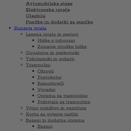
Avtomobilske steze
Elektronske igrače
Glasbila
Punčke in dodatki za punčke
Zunanja igrala
Lesena igrala in sestavi
Hiške s tobogani
Zunanje otroške hiške
Gugalnice in peskovniki
Trikolesniki in gokarti
Trampolini
Okrogli
Pravokotni
Samostoječi
Vgradni
Oprema za trampoline
Pokrivala za trampoline
Vrtno pohištvo in garniture
Korita za gojenje rastlin
Bazeni in dodatna oprema
Bazeni