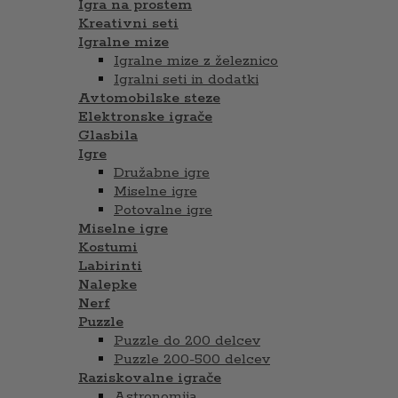
Igra na prostem
Kreativni seti
Igralne mize
Igralne mize z železnico
Igralni seti in dodatki
Avtomobilske steze
Elektronske igrače
Glasbila
Igre
Družabne igre
Miselne igre
Potovalne igre
Miselne igre
Kostumi
Labirinti
Nalepke
Nerf
Puzzle
Puzzle do 200 delcev
Puzzle 200-500 delcev
Raziskovalne igrače
Astronomija