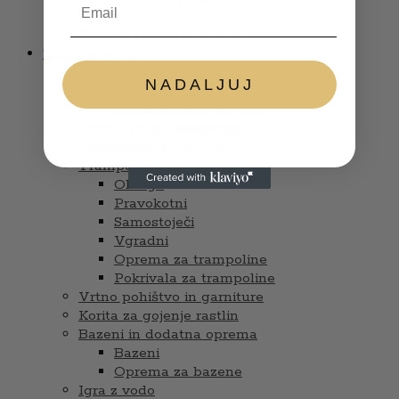
Glasbila
Punčke in dodatki za punčke
Zunanja igrala
Lesena igrala in sestavi
NADALJUJ
Hiške s tobogani
Zunanje otroške hiške
Gugalnice in peskovniki
Trikolesniki in gokarti
Trampolini
Okrogli
Pravokotni
Samostoječi
Vgradni
Oprema za trampoline
Pokrivala za trampoline
Vrtno pohištvo in garniture
Korita za gojenje rastlin
Bazeni in dodatna oprema
Bazeni
Oprema za bazene
Igra z vodo