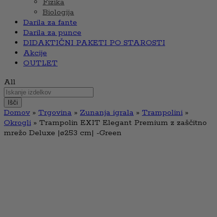
Fizika
Biologija
Darila za fante
Darila za punce
DIDAKTIČNI PAKETI PO STAROSTI
Akcije
OUTLET
All
Išči
Domov
»
Trgovina
»
Zunanja igrala
»
Trampolini
»
Okrogli
»
Trampolin EXIT Elegant Premium z zaščitno
mrežo Deluxe |ø253 cm| -Green