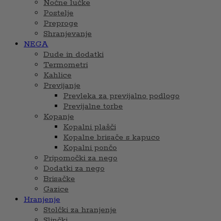
Nočne lučke
Postelje
Preproge
Shranjevanje
NEGA
Dude in dodatki
Termometri
Kahlice
Previjanje
Prevleka za previjalno podlogo
Previjalne torbe
Kopanje
Kopalni plašči
Kopalne brisače s kapuco
Kopalni pončo
Pripomočki za nego
Dodatki za nego
Brisačke
Gazice
Hranjenje
Stolčki za hranjenje
Slinčki