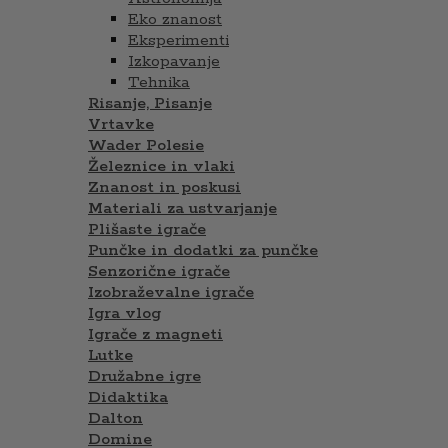
Eko znanost
Eksperimenti
Izkopavanje
Tehnika
Risanje, Pisanje
Vrtavke
Wader Polesie
Železnice in vlaki
Znanost in poskusi
Materiali za ustvarjanje
Plišaste igrače
Punčke in dodatki za punčke
Senzorične igrače
Izobraževalne igrače
Igra vlog
Igrače z magneti
Lutke
Družabne igre
Didaktika
Dalton
Domine