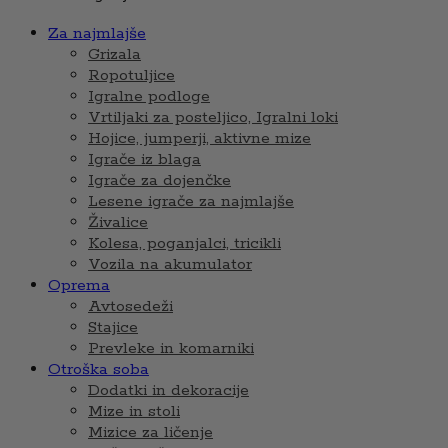
Za najmlajše
Grizala
Ropotuljice
Igralne podloge
Vrtiljaki za posteljico, Igralni loki
Hojice, jumperji, aktivne mize
Igrače iz blaga
Igrače za dojenčke
Lesene igrače za najmlajše
Živalice
Kolesa, poganjalci, tricikli
Vozila na akumulator
Oprema
Avtosedeži
Stajice
Prevleke in komarniki
Otroška soba
Dodatki in dekoracije
Mize in stoli
Mizice za ličenje