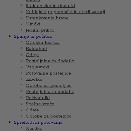
Stekleničke in dodatki
Kuhinjski pripomočki in sterilizatorji
Shranjevanje hrane
Slinčki
Jedilni pribor
Spanje in počitek
Otroška ležišča
Baldahini
Odeje
Posteljnina in dodatki
Vzglavniki
Potovalne posteljice
Zibelke
Obrobe za posteljico
Posteljnina in dodatki
Počivalniki
Spalne vreče
Odeje
Obrobe za posteljico
Sprehodi in potovanja
Nosilke