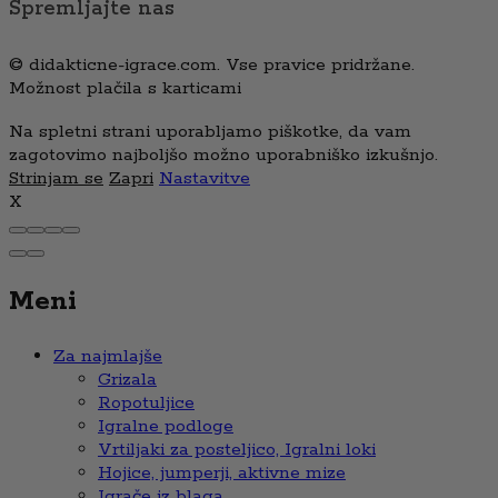
Spremljajte nas
© didakticne-igrace.com. Vse pravice pridržane.
Možnost plačila s karticami
Na spletni strani uporabljamo piškotke, da vam
zagotovimo najboljšo možno uporabniško izkušnjo.
Strinjam se
Zapri
Nastavitve
X
Meni
Za najmlajše
Grizala
Ropotuljice
Igralne podloge
Vrtiljaki za posteljico, Igralni loki
Hojice, jumperji, aktivne mize
Igrače iz blaga