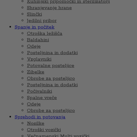
Kuhinjski pripomočki in sterilizatorji
Shranjevanje hrane
Slinčki
Jedilni pribor
Spanje in počitek
Otroška ležišča
Baldahini
Odeje
Posteljnina in dodatki
Vzglavniki
Potovalne posteljice
Zibelke
Obrobe za posteljico
Posteljnina in dodatki
Počivalniki
Spalne vreče
Odeje
Obrobe za posteljico
Sprehodi in potovanja
Nosilke
Otroški vozički
Večnamenski Multi vozički