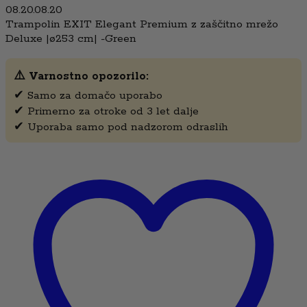
08.20.08.20
Trampolin EXIT Elegant Premium z zaščitno mrežo
Deluxe |ø253 cm| -Green
⚠️ Varnostno opozorilo:
✔ Samo za domačo uporabo
✔ Primerno za otroke od 3 let dalje
✔ Uporaba samo pod nadzorom odraslih