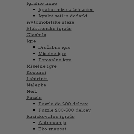
Igralne mize
Igralne mize z železnico
Igralni seti in dodatki
Avtomobilske steze
Elektronske igrače
Glasbila
Igre
Družabne igre
Miselne igre
Potovalne igre
Miselne igre
Kostumi
Labirinti
Nalepke
Nerf
Puzzle
Puzzle do 200 delcev
Puzzle 200-500 delcev
Raziskovalne igrače
Astronomija
Eko znanost