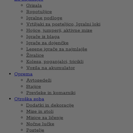
Grizala
Ropotuljice
Igralne podloge
Vrtiljaki za posteljico, Igralni loki
Hojice, jumperji, aktivne mize
Igrače iz blaga
Igrače za dojenčke
Lesene igrače za najmlajše
Živalice
Kolesa, poganjalci, tricikli
Vozila na akumulator
Oprema
Avtosedeži
Stajice
Prevleke in komarniki
Otroška soba
Dodatki in dekoracije
Mize in stoli
Mizice za ličenje
Nočne lučke
Postelje