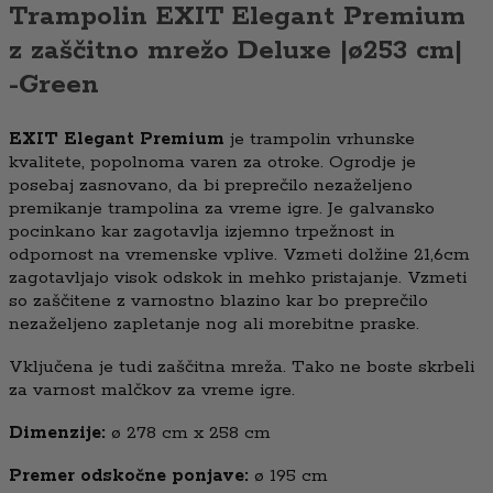
Trampolin EXIT Elegant Premium
z zaščitno mrežo Deluxe |ø253 cm|
-Green
EXIT Elegant Premium
je trampolin vrhunske
kvalitete, popolnoma varen za otroke. Ogrodje je
posebaj zasnovano, da bi preprečilo nezaželjeno
premikanje trampolina za vreme igre. Je galvansko
pocinkano kar zagotavlja izjemno trpežnost in
odpornost na vremenske vplive. Vzmeti dolžine 21,6cm
zagotavljajo visok odskok in mehko pristajanje. Vzmeti
so zaščitene z varnostno blazino kar bo preprečilo
nezaželjeno zapletanje nog ali morebitne praske.
Vključena je tudi zaščitna mreža. Tako ne boste skrbeli
za varnost malčkov za vreme igre.
Dimenzije:
ø 278 cm x 258 cm
Premer odskočne ponjave:
ø 195 cm