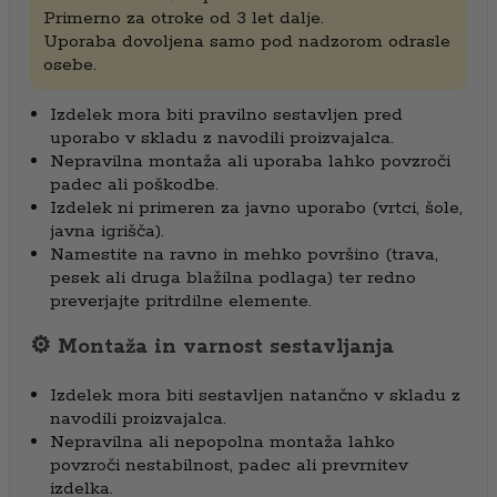
Primerno za otroke od 3 let dalje.
Uporaba dovoljena samo pod nadzorom odrasle
osebe.
Izdelek mora biti pravilno sestavljen pred
uporabo v skladu z navodili proizvajalca.
Nepravilna montaža ali uporaba lahko povzroči
padec ali poškodbe.
Izdelek ni primeren za javno uporabo (vrtci, šole,
javna igrišča).
Namestite na ravno in mehko površino (trava,
pesek ali druga blažilna podlaga) ter redno
preverjajte pritrdilne elemente.
⚙️ Montaža in varnost sestavljanja
Izdelek mora biti sestavljen natančno v skladu z
navodili proizvajalca.
Nepravilna ali nepopolna montaža lahko
povzroči nestabilnost, padec ali prevrnitev
izdelka.