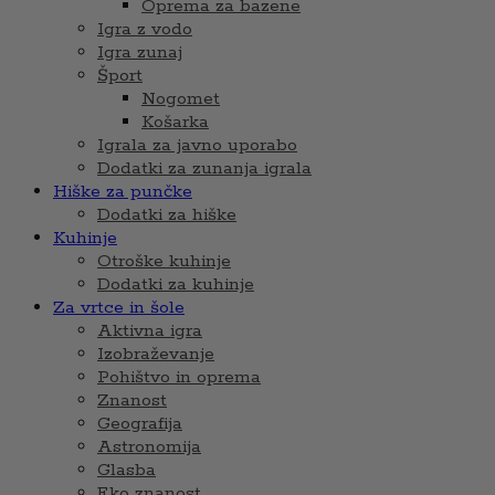
Oprema za bazene
Igra z vodo
Igra zunaj
Šport
Nogomet
Košarka
Igrala za javno uporabo
Dodatki za zunanja igrala
Hiške za punčke
Dodatki za hiške
Kuhinje
Otroške kuhinje
Dodatki za kuhinje
Za vrtce in šole
Aktivna igra
Izobraževanje
Pohištvo in oprema
Znanost
Geografija
Astronomija
Glasba
Eko znanost