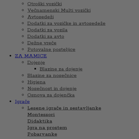
Otroški vozički
Večnamenski Multi vozički
Avtosedeži
Dodatki za vozičke in avtosedeže
Dodatki za vozila
Dodatki za avto
Dežne vreče
Potovalne posteljice
ZA MAMICE
Dojenje
Blazine za dojenje
Blazine za nosečnice
Higiena
Nosečnost in dojenje
Osnova za dojenčka
Igrače
Lesene igrače in sestavljanke
Montessori
Didaktika
Igra na prostem
Pobarvanke