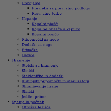
Previjanje
Prevleka za previjalno podlogo
Previjalne torbe
Kopanje
Kopalni plašči
Kopalne brisače s kapuco
Kopalni pončo
Pripomočki za nego
Dodatki za nego
Brisačke
Gazice
Hranjenje
Stolčki za hranjenje
Slinčki
Stekleničke in dodatki
Kuhinjski pripomočki in sterilizatorji
Shranjevanje hrane
Slinčki
Jedilni pribor
Spanje in počitek
Otroška ležišča