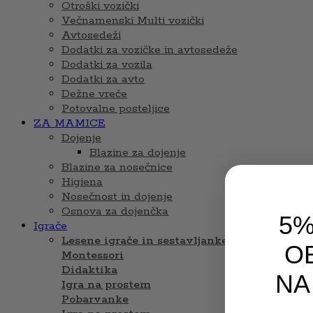
Otroški vozički
Večnamenski Multi vozički
Avtosedeži
Dodatki za vozičke in avtosedeže
Dodatki za vozila
Dodatki za avto
Dežne vreče
Potovalne posteljice
ZA MAMICE
Dojenje
Blazine za dojenje
Blazine za nosečnice
Higiena
Nosečnost in dojenje
Osnova za dojenčka
5%
Igrače
Lesene igrače in sestavljanke
OB
Montessori
Didaktika
NA
Igra na prostem
Pobarvanke
Email