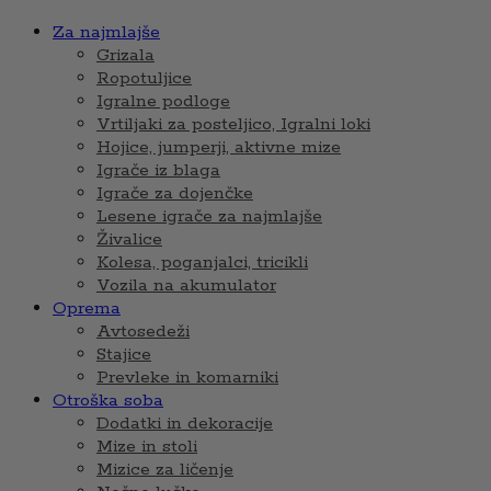
Za najmlajše
Grizala
Ropotuljice
Igralne podloge
Vrtiljaki za posteljico, Igralni loki
Hojice, jumperji, aktivne mize
Igrače iz blaga
Igrače za dojenčke
Lesene igrače za najmlajše
Živalice
Kolesa, poganjalci, tricikli
Vozila na akumulator
Oprema
Avtosedeži
Stajice
Prevleke in komarniki
Otroška soba
Dodatki in dekoracije
Mize in stoli
Mizice za ličenje