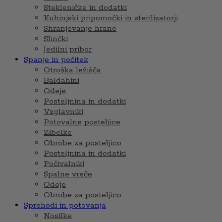
Stekleničke in dodatki
Kuhinjski pripomočki in sterilizatorji
Shranjevanje hrane
Slinčki
Jedilni pribor
Spanje in počitek
Otroška ležišča
Baldahini
Odeje
Posteljnina in dodatki
Vzglavniki
Potovalne posteljice
Zibelke
Obrobe za posteljico
Posteljnina in dodatki
Počivalniki
Spalne vreče
Odeje
Obrobe za posteljico
Sprehodi in potovanja
Nosilke