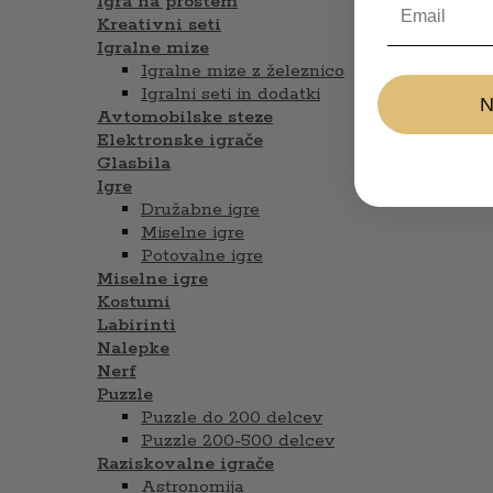
Igra na prostem
Kreativni seti
Igralne mize
Igralne mize z železnico
Igralni seti in dodatki
Avtomobilske steze
Elektronske igrače
Glasbila
Igre
Družabne igre
Miselne igre
Potovalne igre
Miselne igre
Kostumi
Labirinti
Nalepke
Nerf
Puzzle
Puzzle do 200 delcev
Puzzle 200-500 delcev
Raziskovalne igrače
Astronomija