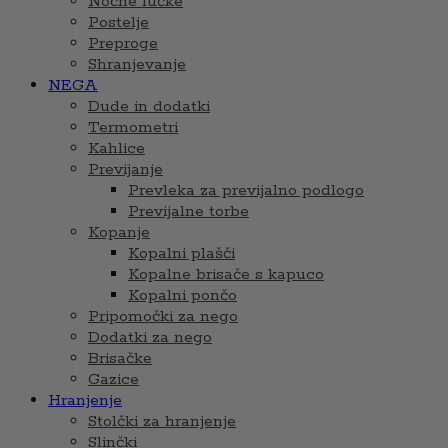
Nočne lučke
Postelje
Preproge
Shranjevanje
NEGA
Dude in dodatki
Termometri
Kahlice
Previjanje
Prevleka za previjalno podlogo
Previjalne torbe
Kopanje
Kopalni plašči
Kopalne brisače s kapuco
Kopalni pončo
Pripomočki za nego
Dodatki za nego
Brisačke
Gazice
Hranjenje
Stolčki za hranjenje
Slinčki