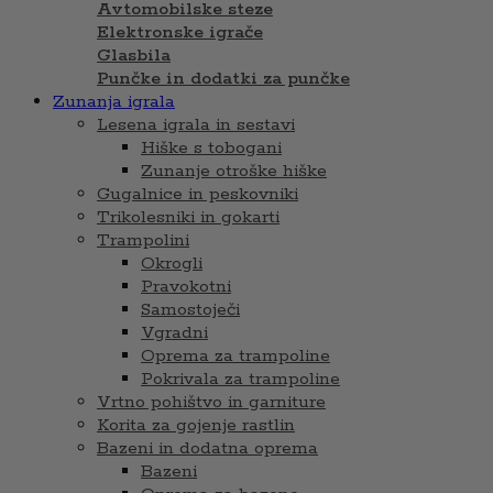
Avtomobilske steze
Elektronske igrače
Glasbila
Punčke in dodatki za punčke
Zunanja igrala
Lesena igrala in sestavi
Hiške s tobogani
Zunanje otroške hiške
Gugalnice in peskovniki
Trikolesniki in gokarti
Trampolini
Okrogli
Pravokotni
Samostoječi
Vgradni
Oprema za trampoline
Pokrivala za trampoline
Vrtno pohištvo in garniture
Korita za gojenje rastlin
Bazeni in dodatna oprema
Bazeni