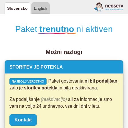
Slovensko
English
Paket
trenutno
ni aktiven
Možni razlogi
STORITEV JE POTEKLA
Paket gostovanja
ni bil podaljšan
,
NAJBOLJ VERJETNO
zato je
storitev potekla
in bila deaktivirana.
Za podaljšanje
(reaktivacijo)
ali za informacije smo
vam na voljo 24 ur dnevno, vse dni dni v letu.
Kontakt