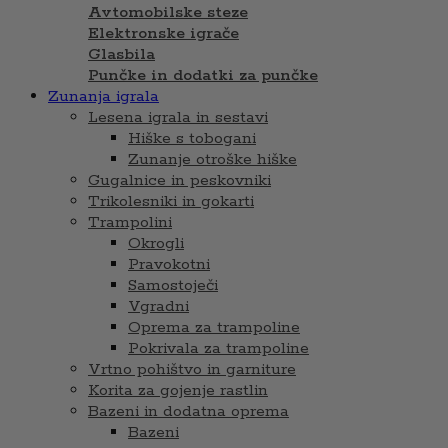
Avtomobilske steze
Elektronske igrače
Glasbila
Punčke in dodatki za punčke
Zunanja igrala
Lesena igrala in sestavi
Hiške s tobogani
Zunanje otroške hiške
Gugalnice in peskovniki
Trikolesniki in gokarti
Trampolini
Okrogli
Pravokotni
Samostoječi
Vgradni
Oprema za trampoline
Pokrivala za trampoline
Vrtno pohištvo in garniture
Korita za gojenje rastlin
Bazeni in dodatna oprema
Bazeni