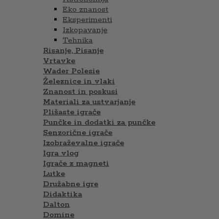
Eko znanost
Eksperimenti
Izkopavanje
Tehnika
Risanje, Pisanje
Vrtavke
Wader Polesie
Železnice in vlaki
Znanost in poskusi
Materiali za ustvarjanje
Plišaste igrače
Punčke in dodatki za punčke
Senzorične igrače
Izobraževalne igrače
Igra vlog
Igrače z magneti
Lutke
Družabne igre
Didaktika
Dalton
Domine