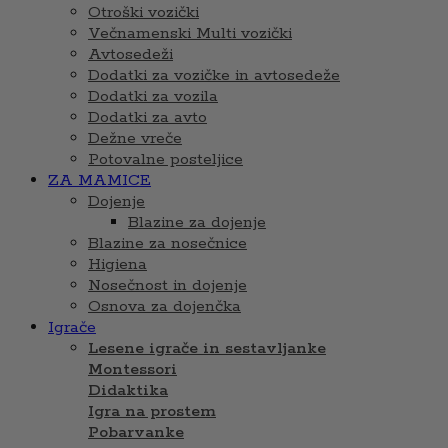
Otroški vozički
Večnamenski Multi vozički
Avtosedeži
Dodatki za vozičke in avtosedeže
Dodatki za vozila
Dodatki za avto
Dežne vreče
Potovalne posteljice
ZA MAMICE
Dojenje
Blazine za dojenje
Blazine za nosečnice
Higiena
Nosečnost in dojenje
Osnova za dojenčka
Igrače
Lesene igrače in sestavljanke
Montessori
Didaktika
Igra na prostem
Pobarvanke