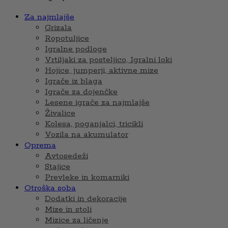
Za najmlajše
Grizala
Ropotuljice
Igralne podloge
Vrtiljaki za posteljico, Igralni loki
Hojice, jumperji, aktivne mize
Igrače iz blaga
Igrače za dojenčke
Lesene igrače za najmlajše
Živalice
Kolesa, poganjalci, tricikli
Vozila na akumulator
Oprema
Avtosedeži
Stajice
Prevleke in komarniki
Otroška soba
Dodatki in dekoracije
Mize in stoli
Mizice za ličenje