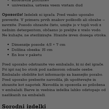
enostavna pritrditev
univerzalna, ustreza vsem vrstam dud
Opozorilo!
Izdelek ni igrača. Pred vsako uporabo
preverite. V primeru prvih znakov poškodb ali obrabe –
zavrzite. Posodo ohranite čisto, umijte jo v topli vodi z
nežnim detergentom, občasno jo prelijte z vrelo vodo.
Ne kuhajte, ne sterilizirajte. Hranite izven dosega otroka.
Dimenzije posode: 6,5 × 7 cm
Dolžina obeska: 15 cm
En kos v paketu
Pred uporabo odstranite vso embalažo, ki ni del igrače.
Pri igri naj bo otrok pod nadzorom odrasle osebe.
Embalažo obdržite kot informacijo za kasnejšo porabo.
Pred uporabo preberite navodila, jih upoštevajte in
shranite kot napotek. Navodila in opozorila so priložena
v embalaži. Barve in vsebina izdelka lahko odstopajo od
naslikanih na embalaži.
Sorodni izdelki