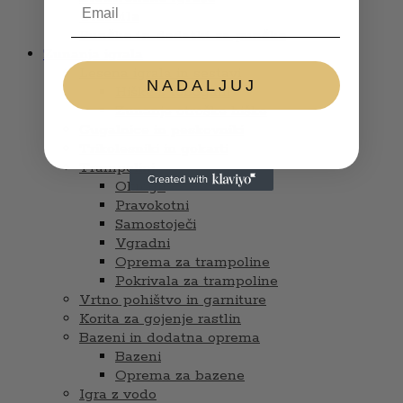
Glasbila
Punčke in dodatki za punčke
Zunanja igrala
Lesena igrala in sestavi
NADALJUJ
Hiške s tobogani
Zunanje otroške hiške
Gugalnice in peskovniki
Trikolesniki in gokarti
Trampolini
Okrogli
Pravokotni
Samostoječi
Vgradni
Oprema za trampoline
Pokrivala za trampoline
Vrtno pohištvo in garniture
Korita za gojenje rastlin
Bazeni in dodatna oprema
Bazeni
Oprema za bazene
Igra z vodo