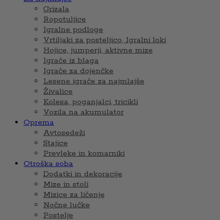
Grizala
Ropotuljice
Igralne podloge
Vrtiljaki za posteljico, Igralni loki
Hojice, jumperji, aktivne mize
Igrače iz blaga
Igrače za dojenčke
Lesene igrače za najmlajše
Živalice
Kolesa, poganjalci, tricikli
Vozila na akumulator
Oprema
Avtosedeži
Stajice
Prevleke in komarniki
Otroška soba
Dodatki in dekoracije
Mize in stoli
Mizice za ličenje
Nočne lučke
Postelje