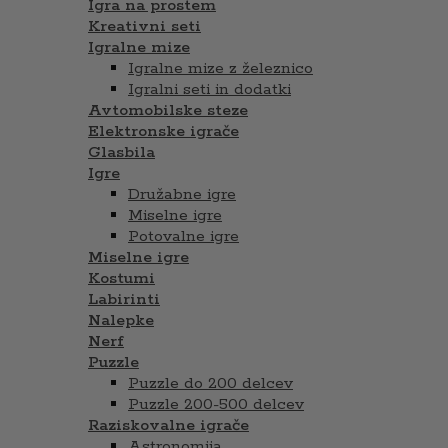
Igra na prostem
Kreativni seti
Igralne mize
Igralne mize z železnico
Igralni seti in dodatki
Avtomobilske steze
Elektronske igrače
Glasbila
Igre
Družabne igre
Miselne igre
Potovalne igre
Miselne igre
Kostumi
Labirinti
Nalepke
Nerf
Puzzle
Puzzle do 200 delcev
Puzzle 200-500 delcev
Raziskovalne igrače
Astronomija