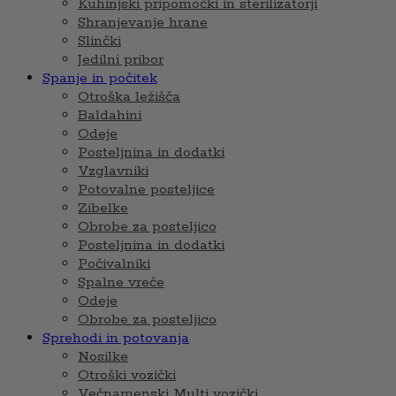
Kuhinjski pripomočki in sterilizatorji
Shranjevanje hrane
Slinčki
Jedilni pribor
Spanje in počitek
Otroška ležišča
Baldahini
Odeje
Posteljnina in dodatki
Vzglavniki
Potovalne posteljice
Zibelke
Obrobe za posteljico
Posteljnina in dodatki
Počivalniki
Spalne vreče
Odeje
Obrobe za posteljico
Sprehodi in potovanja
Nosilke
Otroški vozički
Večnamenski Multi vozički