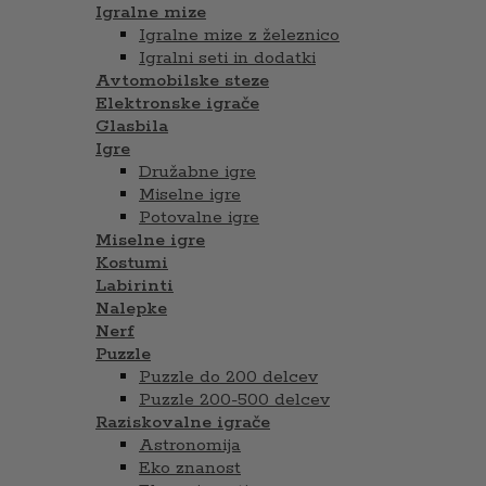
Igralne mize
Igralne mize z železnico
Igralni seti in dodatki
Avtomobilske steze
Elektronske igrače
Glasbila
Igre
Družabne igre
Miselne igre
Potovalne igre
Miselne igre
Kostumi
Labirinti
Nalepke
Nerf
Puzzle
Puzzle do 200 delcev
Puzzle 200-500 delcev
Raziskovalne igrače
Astronomija
Eko znanost