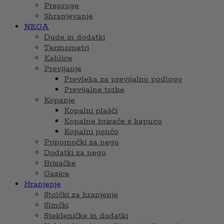
Preproge
Shranjevanje
NEGA
Dude in dodatki
Termometri
Kahlice
Previjanje
Prevleka za previjalno podlogo
Previjalne torbe
Kopanje
Kopalni plašči
Kopalne brisače s kapuco
Kopalni pončo
Pripomočki za nego
Dodatki za nego
Brisačke
Gazice
Hranjenje
Stolčki za hranjenje
Slinčki
Stekleničke in dodatki