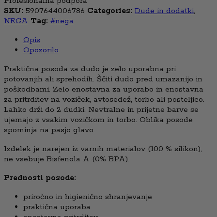
Profesionalna podpora
SKU:
5907644006786
Categories:
Dude in dodatki
,
NEGA
Tag:
#nega
Opis
Opozorilo
Praktična posoda za dudo je zelo uporabna pri
potovanjih ali sprehodih. Ščiti dudo pred umazanijo in
poškodbami. Zelo enostavna za uporabo in enostavna
za pritrditev na voziček, avtosedež, torbo ali posteljico.
Lahko drži do 2 dudki. Nevtralne in prijetne barve se
ujemajo z vsakim vozičkom in torbo. Oblika posode
spominja na pasjo glavo.
Izdelek je narejen iz varnih materialov (100 % silikon),
ne vsebuje Bisfenola A (0% BPA).
Prednosti posode:
priročno in higienično shranjevanje
praktična uporaba