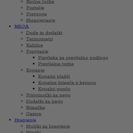
Nočne lučke
Postelje
Preproge
Shranjevanje
NEGA
Dude in dodatki
Termometri
Kahlice
Previjanje
Prevleka za previjalno podlogo
Previjalne torbe
Kopanje
Kopalni plašči
Kopalne brisače s kapuco
Kopalni pončo
Pripomočki za nego
Dodatki za nego
Brisačke
Gazice
Hranjenje
Stolčki za hranjenje
Slinčki