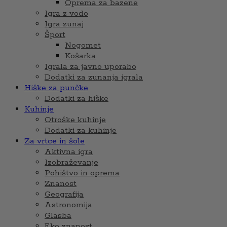
Oprema za bazene
Igra z vodo
Igra zunaj
Šport
Nogomet
Košarka
Igrala za javno uporabo
Dodatki za zunanja igrala
Hiške za punčke
Dodatki za hiške
Kuhinje
Otroške kuhinje
Dodatki za kuhinje
Za vrtce in šole
Aktivna igra
Izobraževanje
Pohištvo in oprema
Znanost
Geografija
Astronomija
Glasba
Eko znanost