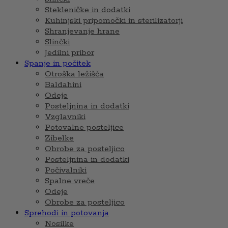
Stekleničke in dodatki
Kuhinjski pripomočki in sterilizatorji
Shranjevanje hrane
Slinčki
Jedilni pribor
Spanje in počitek
Otroška ležišča
Baldahini
Odeje
Posteljnina in dodatki
Vzglavniki
Potovalne posteljice
Zibelke
Obrobe za posteljico
Posteljnina in dodatki
Počivalniki
Spalne vreče
Odeje
Obrobe za posteljico
Sprehodi in potovanja
Nosilke