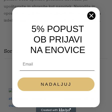
upoštevajte in shranite kot napotek. Navodila in
opozorila so priložena v embalaži. Barve in vsebina
izdelka lahko odstopajo od naslikanih na embalaži.
5% POPUST
OB PRIJAVI
NA ENOVICE
Sorodni izdelki
Email
NADALJUJ