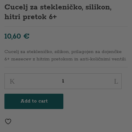
Cucelj za stekleničko, silikon,
hitri pretok 6+
10,60
€
Cucelj za stekleničko, silikon, prilagojen za dojenčke
6+ mesecev z hitrim pretokom in anti-količnimi ventili.
Cucelj
za
stekleničko,
Add to cart
silikon,
hitri
pretok
6+