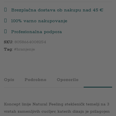
quantity
Brezplačna dostava ob nakupu nad 45 €
100% varno nakupovanje
Profesionalna podpora
SKU:
8058664008254
Tag:
#hranjenje
Opis
Podrobno
Opozorilo
Koncept linije Natural Feeling stekleničk temelji na 3
vrstah zamenljivih cucljev, katerih dizajn je prilagojen