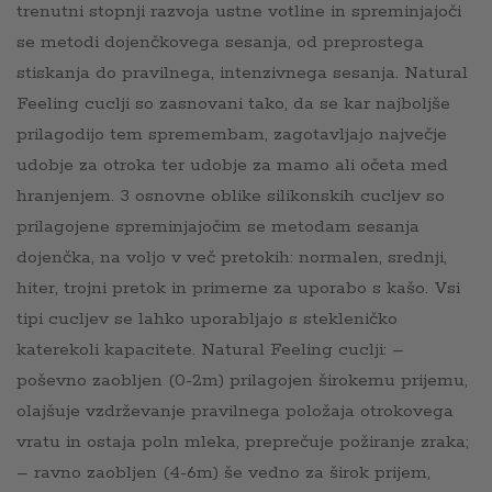
trenutni stopnji razvoja ustne votline in spreminjajoči
se metodi dojenčkovega sesanja, od preprostega
stiskanja do pravilnega, intenzivnega sesanja. Natural
Feeling cuclji so zasnovani tako, da se kar najboljše
prilagodijo tem spremembam, zagotavljajo največje
udobje za otroka ter udobje za mamo ali očeta med
hranjenjem. 3 osnovne oblike silikonskih cucljev so
prilagojene spreminjajočim se metodam sesanja
dojenčka, na voljo v več pretokih: normalen, srednji,
hiter, trojni pretok in primerne za uporabo s kašo. Vsi
tipi cucljev se lahko uporabljajo s stekleničko
katerekoli kapacitete. Natural Feeling cuclji: –
poševno zaobljen (0-2m) prilagojen širokemu prijemu,
olajšuje vzdrževanje pravilnega položaja otrokovega
vratu in ostaja poln mleka, preprečuje požiranje zraka;
– ravno zaobljen (4-6m) še vedno za širok prijem,