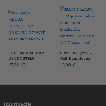
NAPREDNA
Tommee Tippee
SCF802/01 MEHKA
SR203 8 oz/250 ml
USTNOSTNA
Ožji Komplet za
ČAŠA ZA OTROKE
Zamenjavo
15,30
€
13,00
€
9+ MESEC MODRA
Stekleničke
Options+ (2 Vložka
in 2 Rezervoarja)
Informacije