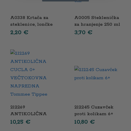
A0338 Krtača za
A0005 Steklenička
steklenice, lončke
za hranjenje 250 ml
in cuclje z
s silikonsko cucljo
2,20
€
3,70
€
medvedkom
0m+
212269
212245 Cuzavček
ANTIKOLIČNA
proti kolikam 6+
CUCLA 0+
10,25
€
10,80
€
VEČTOKOVNA