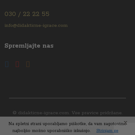
030 / 22 22 55
info@didakticne-igrace.com
Spremljajte nas
© didakticne-igrace.com. Vse pravice pridržane.
X
Na spletni strani uporabljamo piškotke, da vam zagotovimo
Možnost plačila s karticami
najboljšo možno uporabniško izkušnjo.
Strinjam se