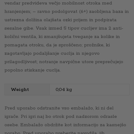
vendar predvideva večjo mobilnost otroka med
hranjenjem; – ravno podolgovat (6+) zaobljena baza in
ustrezna dolžina olajšata ozki prijem in podpirata
sesalne gibe. Vsak izmed 5 tipov cucljev ima 2 anti-
količni ventila, ki zmanjšujeta tveganje za kolike in
pomagata otroku, da je sproščeno; prožnike, ki
zagotavljajo podaljšanje cuclja in njegovo
prilagodljivost; notranje navpične utore preprečujejo
popolno stiskanje cuclja.
Weight
0,04 kg
Pred uporabo odstranite vso embalažo, ki ni del
igrače. Pri igri naj bo otrok pod nadzorom odrasle
osebe. Embalažo obdržite kot informacijo za kasnejšo
porabo. Pred uporabo preberite navodila, jih