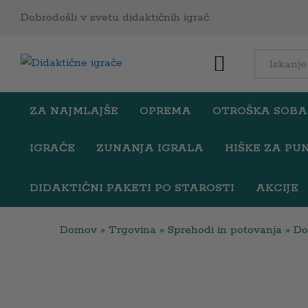
Dobrodošli v svetu didaktičnih igrač.
Nosilna košara Swaddle Ode
All
Opis
Podrobno
Opozorilo
ZA NAJMLAJŠE
OPREMA
OTROŠKA SOBA
IGRAČE
ZUNANJA IGRALA
HIŠKE ZA PU
DIDAKTIČNI PAKETI PO STAROSTI
AKCIJE
Domov
»
Trgovina
»
Sprehodi in potovanja
»
Do