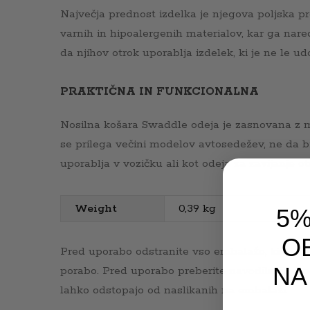
Največja prednost izdelka je njegova poljska pr
varnih in hipoalergenih materialov, kar ga nare
da njihov otrok uporablja izdelek, ki je ne le 
PRAKTIČNA IN FUNKCIONALNA
Nosilna košara Swaddle odeja je zasnovana z m
se prilega večini modelov avtosedežev, ne da bi
uporablja v vozičku ali kot odeja za zavijanje
Weight
0,39 kg
5%
OB
Pred uporabo odstranite vso embalažo, ki ni del
NA
porabo. Pred uporabo preberite navodila, jih up
lahko odstopajo od naslikanih na embalaži.
Email