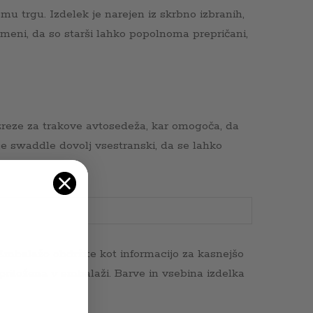
mu trgu. Izdelek je narejen iz skrbno izbranih,
omeni, da so starši lahko popolnoma prepričani,
reze za trakove avtosedeža, kar omogoča, da
je swaddle dovolj vsestranski, da se lahko
 Embalažo obdržite kot informacijo za kasnejšo
 priložena v embalaži. Barve in vsebina izdelka