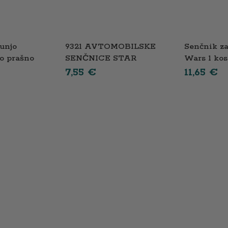
tunjo
9321 AVTOMOBILSKE
Senčnik za
o prašno
SENČNICE STAR
Wars 1 kos
WARS 1 kos. 36×45
7,55
€
11,65
€