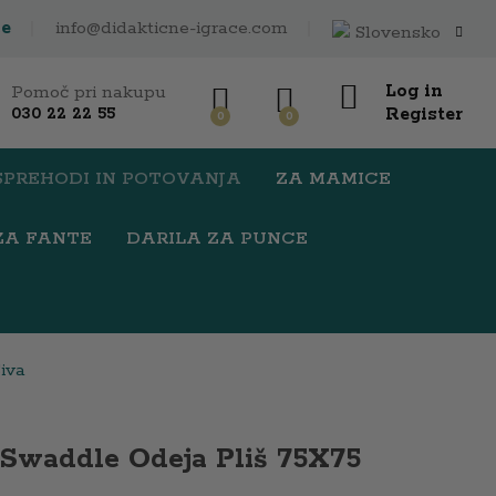
26,10
€
Add to Cart
ce
info@didakticne-igrace.com
Slovensko
Log in
Pomoč pri nakupu
Register
030 22 22 55
0
0
SPREHODI IN POTOVANJA
ZA MAMICE
ZA FANTE
DARILA ZA PUNCE
iva
 Swaddle Odeja Pliš 75X75