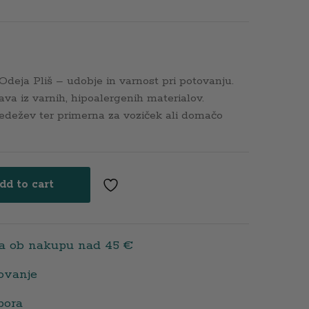
deja Pliš – udobje in varnost pri potovanju.
va iz varnih, hipoalergenih materialov.
sedežev ter primerna za voziček ali domačo
dd to cart
a ob nakupu nad 45 €
ovanje
pora