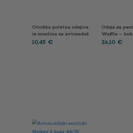
Otroška poletna odejica
Odeja za pes
iz muslina za avtosedež
Waffle – boh
– gorčična
rožnata
10,45
€
26,10
€