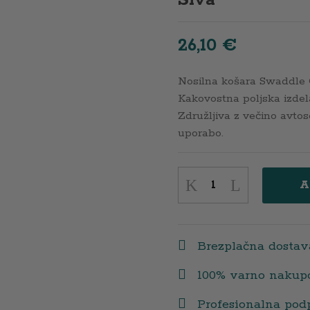
Siva
26,10
€
Nosilna košara Swaddle O
Kakovostna poljska izdela
Združljiva z večino avto
uporabo.
Nosilna
A
košara
Swaddle
Odeja
Brezplačna dostav
Pliš
75X75
100% varno nakup
Siva
Profesionalna pod