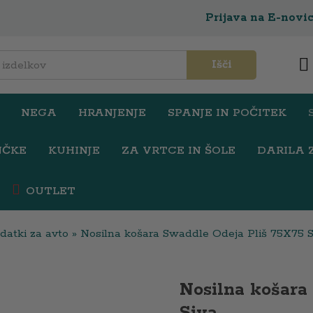
Prijava na E-novi
ja Pliš 75X75 Siva
Išči
NEGA
HRANJENJE
SPANJE IN POČITEK
NČKE
KUHINJE
ZA VRTCE IN ŠOLE
DARILA 
OUTLET
datki za avto
»
Nosilna košara Swaddle Odeja Pliš 75X75 S
Nosilna košara