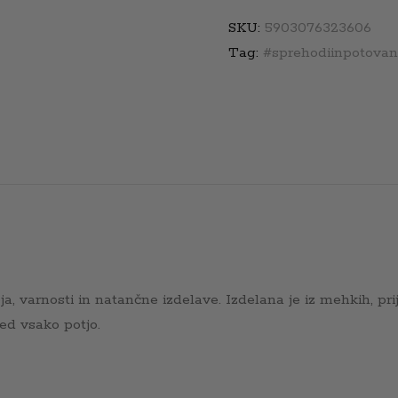
quantity
SKU:
5903076323606
Tag:
#sprehodiinpotovan
 varnosti in natančne izdelave. Izdelana je iz mehkih, prije
ed vsako potjo.