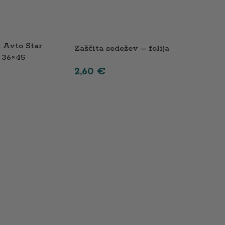
 Avto Star
Zaščita sedežev – folija
 36×45
2,60
€