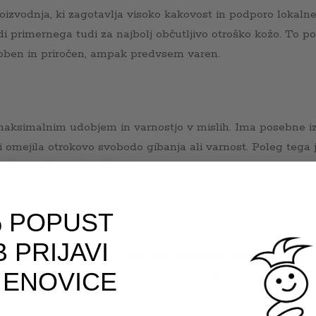
oizvodnja, ki zagotavlja visoko kakovost in podporo lokalne
di primernega tudi za najbolj občutljivo otroško kožo. To p
udoben in priročen, ampak predvsem varen.
aksimalnim udobjem in varnostjo v mislih. Ima posebne iz
 omejila otrokovo svobodo gibanja ali varnost. Poleg tega 
 otroka med spanjem doma.
 POPUST
 PRIJAVI
 igrače. Pri igri naj bo otrok pod nadzorom odrasle osebe.
 ENOVICE
oštevajte in shranite kot napotek. Navodila in opozorila so