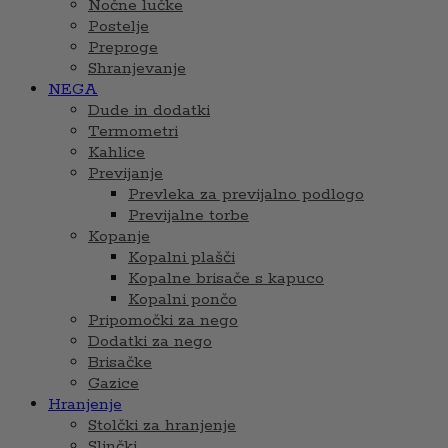
Nočne lučke
Postelje
Preproge
Shranjevanje
NEGA
Dude in dodatki
Termometri
Kahlice
Previjanje
Prevleka za previjalno podlogo
Previjalne torbe
Kopanje
Kopalni plašči
Kopalne brisače s kapuco
Kopalni pončo
Pripomočki za nego
Dodatki za nego
Brisačke
Gazice
Hranjenje
Stolčki za hranjenje
Slinčki