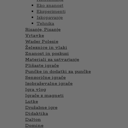
Eko znanost
Eksperimenti
Izkopavanje
Tehnika
Risanje, Pisanje
Vrtavke
Wader Polesie
Železnice in vlaki
Znanost in poskusi
Materiali za ustvarjanje
Plišaste igrače
Punčke in dodatki za punčke
Senzorične igrače
Izobraževalne igrače
Igra vlog
Igrače z magneti
Lutke
Družabne igre
Didaktika
Dalton
Domine