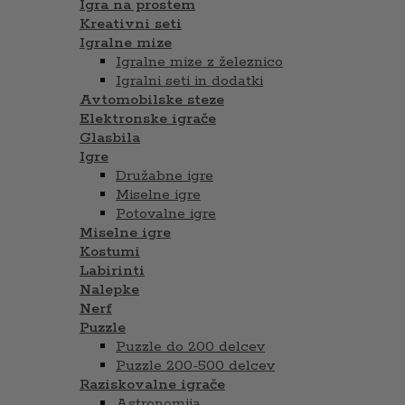
Igra na prostem
Kreativni seti
Igralne mize
Igralne mize z železnico
Igralni seti in dodatki
Avtomobilske steze
Elektronske igrače
Glasbila
Igre
Družabne igre
Miselne igre
Potovalne igre
Miselne igre
Kostumi
Labirinti
Nalepke
Nerf
Puzzle
Puzzle do 200 delcev
Puzzle 200-500 delcev
Raziskovalne igrače
Astronomija