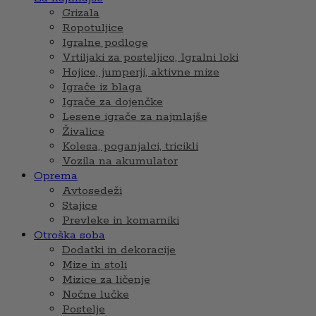
Grizala
Ropotuljice
Igralne podloge
Vrtiljaki za posteljico, Igralni loki
Hojice, jumperji, aktivne mize
Igrače iz blaga
Igrače za dojenčke
Lesene igrače za najmlajše
Živalice
Kolesa, poganjalci, tricikli
Vozila na akumulator
Oprema
Avtosedeži
Stajice
Prevleke in komarniki
Otroška soba
Dodatki in dekoracije
Mize in stoli
Mizice za ličenje
Nočne lučke
Postelje