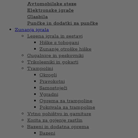
Avtomobilske steze
Elektronske igrače
Glasbila
Punčke in dodatki za punčke
Zunanja igrala
Lesena igrala in sestavi
Hiške s tobogani
Zunanje otroške hiške
Gugalnice in peskovniki
Trikolesniki in gokarti
Trampolini
Okrogli
Pravokotni
Samostoječi
Vgradni
Oprema za trampoline
Pokrivala za trampoline
Vrtno pohištvo in garniture
Korita za gojenje rastlin
Bazeni in dodatna oprema
Bazeni