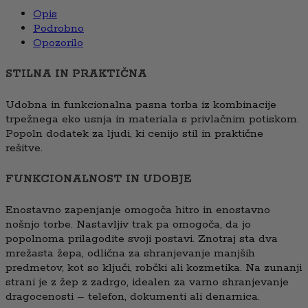
Opis
Podrobno
Opozorilo
STILNA IN PRAKTIČNA
Udobna in funkcionalna pasna torba iz kombinacije
trpežnega eko usnja in materiala s privlačnim potiskom.
Popoln dodatek za ljudi, ki cenijo stil in praktične
rešitve.
FUNKCIONALNOST IN UDOBJE
Enostavno zapenjanje omogoča hitro in enostavno
nošnjo torbe. Nastavljiv trak pa omogoča, da jo
popolnoma prilagodite svoji postavi. Znotraj sta dva
mrežasta žepa, odlična za shranjevanje manjših
predmetov, kot so ključi, robčki ali kozmetika. Na zunanji
strani je z žep z zadrgo, idealen za varno shranjevanje
dragocenosti – telefon, dokumenti ali denarnica.