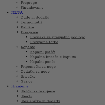
Preproge
Shranjevanje
NEGA
Dude in dodatki
Termometri
Kahlice
Previjanje
Prevleka za previjalno podlogo
Previjalne torbe
Kopanje
Kopalni plašči
Kopalne brisače s kapuco
Kopalni pončo
Pripomočki za nego
Dodatki za nego
Brisačke
Gazice
Hranjenje
Stolčki za hranjenje
Slinčki
Stekleničke in dodatki