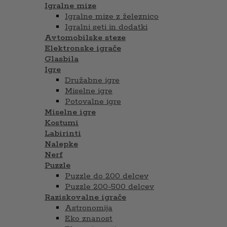
Igralne mize
Igralne mize z železnico
Igralni seti in dodatki
Avtomobilske steze
Elektronske igrače
Glasbila
Igre
Družabne igre
Miselne igre
Potovalne igre
Miselne igre
Kostumi
Labirinti
Nalepke
Nerf
Puzzle
Puzzle do 200 delcev
Puzzle 200-500 delcev
Raziskovalne igrače
Astronomija
Eko znanost