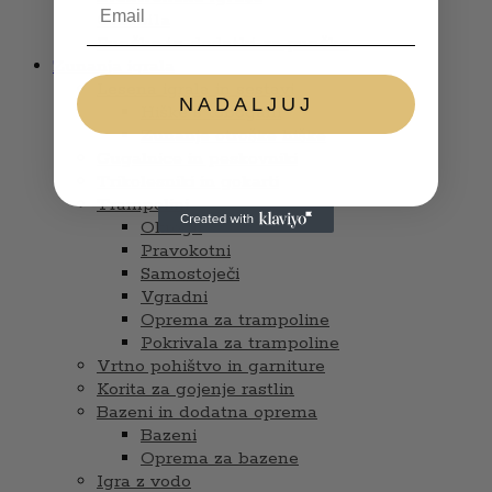
Glasbila
Punčke in dodatki za punčke
Zunanja igrala
Lesena igrala in sestavi
NADALJUJ
Hiške s tobogani
Zunanje otroške hiške
Gugalnice in peskovniki
Trikolesniki in gokarti
Trampolini
Okrogli
Pravokotni
Samostoječi
Vgradni
Oprema za trampoline
Pokrivala za trampoline
Vrtno pohištvo in garniture
Korita za gojenje rastlin
Bazeni in dodatna oprema
Bazeni
Oprema za bazene
Igra z vodo