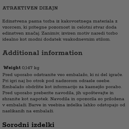
ATRAKTIVEN DIZAJN
Edinstvena pasna torba iz kakovostnega materiala z
vzorcem, ki pritegne pozornost in celotni stvar doda
edinstven značaj. Zanimiv, izviren motiv naredi torbo
idealno kot modni dodatek vsakodnevnim stilom.
Additional information
Weight
0,147 kg
Pred uporabo odstranite vso embalažo, ki ni del igrače.
Pri igri naj bo otrok pod nadzorom odrasle osebe.
Embalažo obdržite kot informacijo za kasnejšo porabo.
Pred uporabo preberite navodila, jih upoštevajte in
shranite kot napotek. Navodila in opozorila so priložena
v embalaži. Barve in vsebina izdelka lahko odstopajo od
naslikanih na embalaži.
Sorodni izdelki