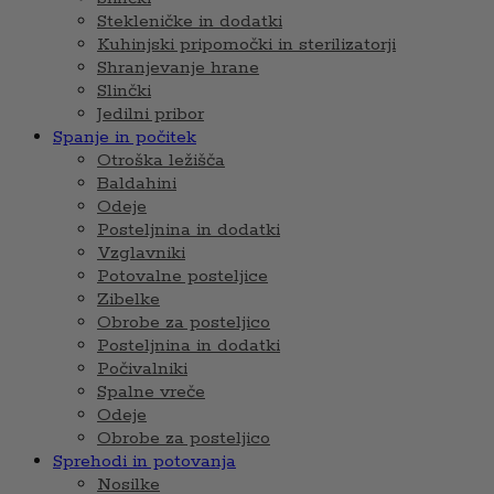
Stekleničke in dodatki
Kuhinjski pripomočki in sterilizatorji
Shranjevanje hrane
Slinčki
Jedilni pribor
Spanje in počitek
Otroška ležišča
Baldahini
Odeje
Posteljnina in dodatki
Vzglavniki
Potovalne posteljice
Zibelke
Obrobe za posteljico
Posteljnina in dodatki
Počivalniki
Spalne vreče
Odeje
Obrobe za posteljico
Sprehodi in potovanja
Nosilke