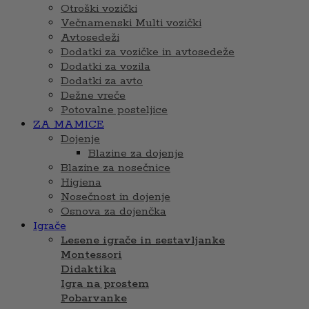
Otroški vozički
Večnamenski Multi vozički
Avtosedeži
Dodatki za vozičke in avtosedeže
Dodatki za vozila
Dodatki za avto
Dežne vreče
Potovalne posteljice
ZA MAMICE
Dojenje
Blazine za dojenje
Blazine za nosečnice
Higiena
Nosečnost in dojenje
Osnova za dojenčka
Igrače
Lesene igrače in sestavljanke
Montessori
Didaktika
Igra na prostem
Pobarvanke