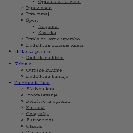
Oprema za bazene
Igra z vodo
Igra zunaj
Šport
Nogomet
Košarka
Igrala za javno uporabo
Dodatki za zunanja igrala
Hiške za punčke
Dodatki za hiške
Kuhinje
Otroške kuhinje
Dodatki za kuhinje
Za vrtce in šole
Aktivna igra
Izobraževanje
Pohištvo in oprema
Znanost
Geografija
Astronomija
Glasba
Eko znanost