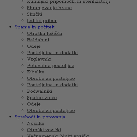
Kuhinjski pripomočki in sterilizatorji
Shranjevanje hrane
Slinčki
Jedilni pribor
Spanje in počitek
Otroška ležišča
Baldahini
Odeje
Posteljnina in dodatki
Vzglavniki
Potovalne posteljice
Zibelke
Obrobe za posteljico
Posteljnina in dodatki
Počivalniki
Spalne vreče
Odeje
Obrobe za posteljico
Sprehodi in potovanja
Nosilke
Otroški vozički
Večnamenski Multi vozički