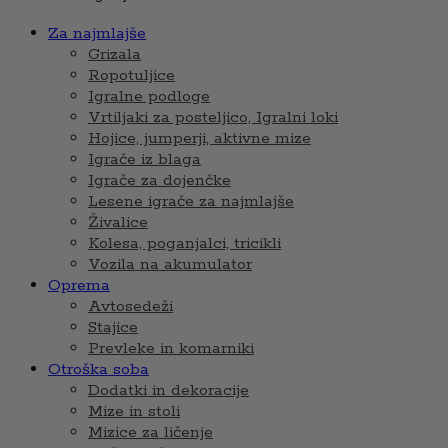
Za najmlajše
Grizala
Ropotuljice
Igralne podloge
Vrtiljaki za posteljico, Igralni loki
Hojice, jumperji, aktivne mize
Igrače iz blaga
Igrače za dojenčke
Lesene igrače za najmlajše
Živalice
Kolesa, poganjalci, tricikli
Vozila na akumulator
Oprema
Avtosedeži
Stajice
Prevleke in komarniki
Otroška soba
Dodatki in dekoracije
Mize in stoli
Mizice za ličenje