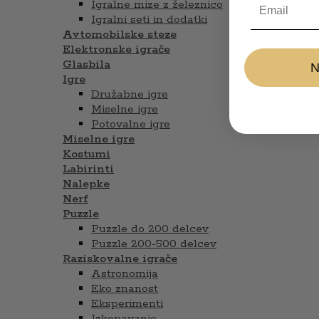
Igralne mize z železnico
Igralni seti in dodatki
Avtomobilske steze
Elektronske igrače
Glasbila
Igre
Družabne igre
Miselne igre
Potovalne igre
Miselne igre
Kostumi
Labirinti
Nalepke
Nerf
Puzzle
Puzzle do 200 delcev
Puzzle 200-500 delcev
Raziskovalne igrače
Astronomija
Eko znanost
Eksperimenti
Izkopavanje