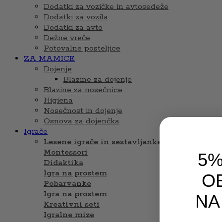
Dodatki za vozičke in avtosedeže
Dodatki za vozila
Dodatki za avto
Dežne vreče
Potovalne posteljice
ZA MAMICE
Dojenje
Blazine za dojenje
Blazine za nosečnice
Higiena
Nosečnost in dojenje
Osnova za dojenčka
Igrače
Lesene igrače in sestavljanke
Montessori
5%
Didaktika
Igra na prostem
OB
Pobarvanke
Igra na prostem
NA
Kreativni seti
Igralne mize
Email