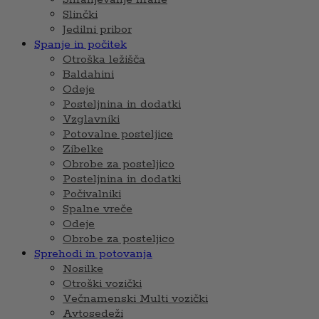
Slinčki
Jedilni pribor
Spanje in počitek
Otroška ležišča
Baldahini
Odeje
Posteljnina in dodatki
Vzglavniki
Potovalne posteljice
Zibelke
Obrobe za posteljico
Posteljnina in dodatki
Počivalniki
Spalne vreče
Odeje
Obrobe za posteljico
Sprehodi in potovanja
Nosilke
Otroški vozički
Večnamenski Multi vozički
Avtosedeži