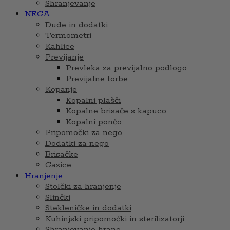
Shranjevanje
NEGA
Dude in dodatki
Termometri
Kahlice
Previjanje
Prevleka za previjalno podlogo
Previjalne torbe
Kopanje
Kopalni plašči
Kopalne brisače s kapuco
Kopalni pončo
Pripomočki za nego
Dodatki za nego
Brisačke
Gazice
Hranjenje
Stolčki za hranjenje
Slinčki
Stekleničke in dodatki
Kuhinjski pripomočki in sterilizatorji
Shranjevanje hrane