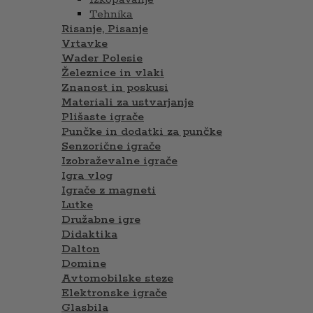
Tehnika
Risanje, Pisanje
Vrtavke
Wader Polesie
Železnice in vlaki
Znanost in poskusi
Materiali za ustvarjanje
Plišaste igrače
Punčke in dodatki za punčke
Senzorične igrače
Izobraževalne igrače
Igra vlog
Igrače z magneti
Lutke
Družabne igre
Didaktika
Dalton
Domine
Avtomobilske steze
Elektronske igrače
Glasbila