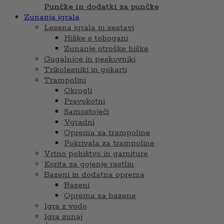
Punčke in dodatki za punčke
Zunanja igrala
Lesena igrala in sestavi
Hiške s tobogani
Zunanje otroške hiške
Gugalnice in peskovniki
Trikolesniki in gokarti
Trampolini
Okrogli
Pravokotni
Samostoječi
Vgradni
Oprema za trampoline
Pokrivala za trampoline
Vrtno pohištvo in garniture
Korita za gojenje rastlin
Bazeni in dodatna oprema
Bazeni
Oprema za bazene
Igra z vodo
Igra zunaj