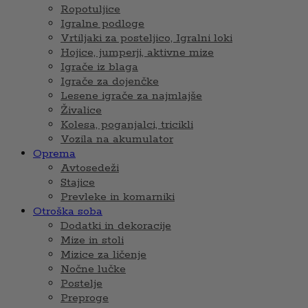
Ropotuljice
Igralne podloge
Vrtiljaki za posteljico, Igralni loki
Hojice, jumperji, aktivne mize
Igrače iz blaga
Igrače za dojenčke
Lesene igrače za najmlajše
Živalice
Kolesa, poganjalci, tricikli
Vozila na akumulator
Oprema
Avtosedeži
Stajice
Prevleke in komarniki
Otroška soba
Dodatki in dekoracije
Mize in stoli
Mizice za ličenje
Nočne lučke
Postelje
Preproge