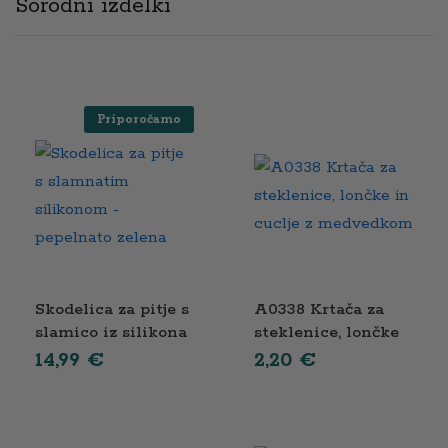
Sorodni izdelki
Priporočamo
Skodelica za pitje s
A0338 Krtača za
slamico iz silikona
steklenice, lončke
– pepelnato zelena
in cuclje z
14,99
€
2,20
€
medvedkom