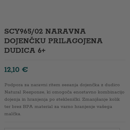
SCY965/02 NARAVNA
DOJENČKU PRILAGOJENA
DUDICA 6+
12,10
€
Podpora za naravni ritem sesanja dojenčka z dudico
Natural Response, ki omogoča enostavno kombinacijo
dojenja in hranjenja po steklenički. Zmanjšanje kolik
ter brez BPA material za varno hranjenje vašega
malčka.