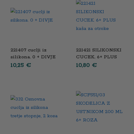
221407 cuclji iz
221421 SILIKONSKI
silikona. 0 + DIVJE
CUCEK. 6+ PLUS
kaša za otroke
10,25
€
10,80
€