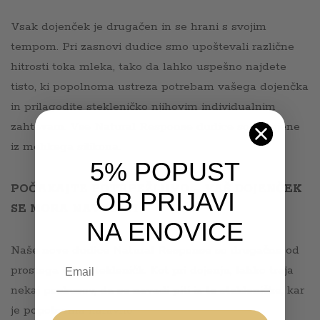
Vsak dojenček je drugačen in se hrani s svojim
tempom. Pri zasnovi dudice smo upoštevali različne
hitrosti toka mleka, tako da lahko uspešno najdete
tisto, ki popolnoma ustreza potrebam vašega dojenčka
in prilagodite stekleničko njihovim individualnim
zahtevam. Vse Natural Response dudice so narejene
iz mehkega silikona.
5% POPUST
POČAKAJTE POTRPEŽLJIVO – VAŠ DOJENČEK
OB PRIJAVI
SE MORA NAVADITI
NA ENOVICE
Naše nove dudice Natural Response so drugačne od
Email
prostega toka stekleničk. Kot pri dojenju, lahko traja
nekaj poskusov, da se navadi piti iz te stekleničke, kar
je popolnoma naravno.