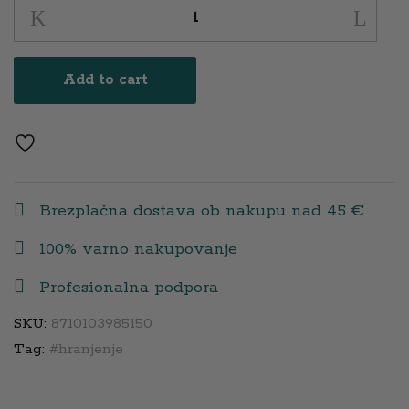
SCY965/02
NARAVNA
DOJENČKU
Add to cart
PRILAGOJENA
DUDICA
6+
quantity
Brezplačna dostava ob nakupu nad 45 €
100% varno nakupovanje
Profesionalna podpora
SKU:
8710103985150
Tag:
#hranjenje