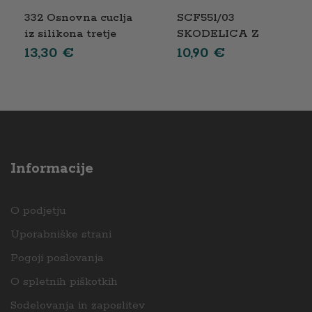
332 Osnovna cuclja
SCF551/03
iz silikona tretje
SKODELICA Z
stopnje, 2 kosa
USTNIKOM 200 ML
13,30
€
10,90
€
6+ ROZA
Informacije
O podjetju
Uporabniške strani
Pogoji poslovanja
O spletnih piškotkih
Sodelovanja in zaposlitev