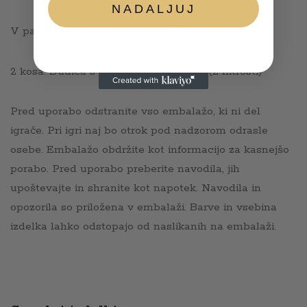
NADALJUJ
V paket je vključeno
2 kosa. Dudica s kontroliranim tokom (2 hitrosti)
Pred uporabo odstranite vso embalažo, ki ni del
igrače. Pri igri naj bo otrok pod nadzorom odrasle
osebe. Embalažo obdržite kot informacijo za kasnejšo
porabo. Pred uporabo preberite navodila, jih
upoštevajte in shranite kot napotek. Navodila in
opozorila so priložena v embalaži. Barve in vsebina
izdelka lahko odstopajo od naslikanih na embalaži.