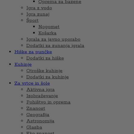
Oprema za bazene
Igra z vodo
Igra zunaj
Šport
Nogomet
Košarka
Igrala za javno uporabo
Dodatki za zunanja igrala
Hiške za punčke
Dodatki za hiške
Kuhinje
Otroške kuhinje
Dodatki za kuhinje
Za vrtce in šole
Aktivna igra
Izobraževanje
Pohištvo in oprema
Znanost
Geografija
Astronomija
Glasba
Eko znanost