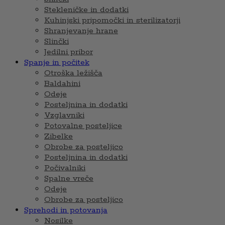
Stekleničke in dodatki
Kuhinjski pripomočki in sterilizatorji
Shranjevanje hrane
Slinčki
Jedilni pribor
Spanje in počitek
Otroška ležišča
Baldahini
Odeje
Posteljnina in dodatki
Vzglavniki
Potovalne posteljice
Zibelke
Obrobe za posteljico
Posteljnina in dodatki
Počivalniki
Spalne vreče
Odeje
Obrobe za posteljico
Sprehodi in potovanja
Nosilke