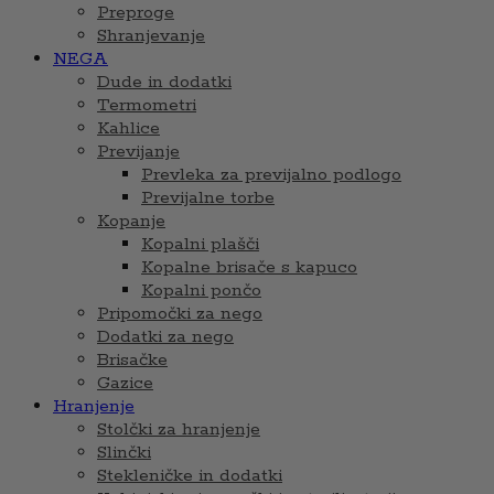
Preproge
Shranjevanje
NEGA
Dude in dodatki
Termometri
Kahlice
Previjanje
Prevleka za previjalno podlogo
Previjalne torbe
Kopanje
Kopalni plašči
Kopalne brisače s kapuco
Kopalni pončo
Pripomočki za nego
Dodatki za nego
Brisačke
Gazice
Hranjenje
Stolčki za hranjenje
Slinčki
Stekleničke in dodatki