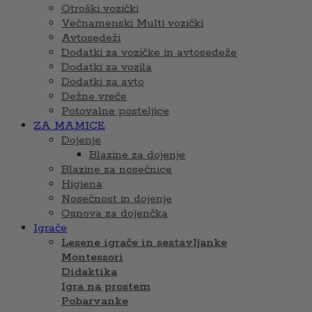
Otroški vozički
Večnamenski Multi vozički
Avtosedeži
Dodatki za vozičke in avtosedeže
Dodatki za vozila
Dodatki za avto
Dežne vreče
Potovalne posteljice
ZA MAMICE
Dojenje
Blazine za dojenje
Blazine za nosečnice
Higiena
Nosečnost in dojenje
Osnova za dojenčka
Igrače
Lesene igrače in sestavljanke
Montessori
Didaktika
Igra na prostem
Pobarvanke