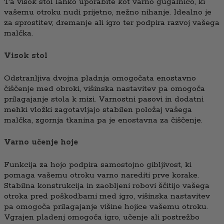
Ta visok stol lahko uporabite kot varno gugalnico, ki
vašemu otroku nudi prijetno, nežno nihanje. Idealno je
za sprostitev, dremanje ali igro ter podpira razvoj vašega
malčka.
Visok stol
Odstranljiva dvojna pladnja omogočata enostavno
čiščenje med obroki, višinska nastavitev pa omogoča
prilagajanje stola k mizi. Varnostni pasovi in dodatni
mehki vložki zagotavljajo stabilen položaj vašega
malčka, zgornja tkanina pa je enostavna za čiščenje.
Varno učenje hoje
Funkcija za hojo podpira samostojno gibljivost, ki
pomaga vašemu otroku varno narediti prve korake.
Stabilna konstrukcija in zaobljeni robovi ščitijo vašega
otroka pred poškodbami med igro, višinska nastavitev
pa omogoča prilagajanje višine hojice vašemu otroku.
Vgrajen pladenj omogoča igro, učenje ali postrežbo