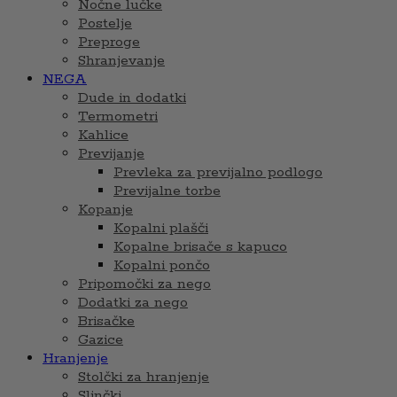
Nočne lučke
Postelje
Preproge
Shranjevanje
NEGA
Dude in dodatki
Termometri
Kahlice
Previjanje
Prevleka za previjalno podlogo
Previjalne torbe
Kopanje
Kopalni plašči
Kopalne brisače s kapuco
Kopalni pončo
Pripomočki za nego
Dodatki za nego
Brisačke
Gazice
Hranjenje
Stolčki za hranjenje
Slinčki