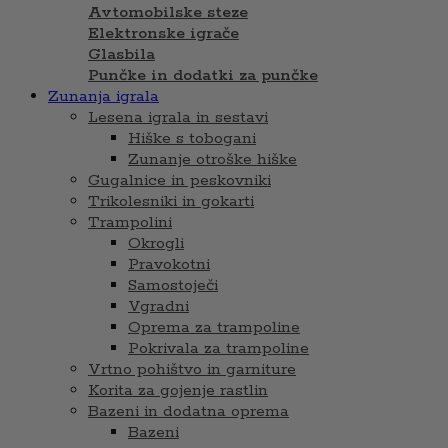
Avtomobilske steze
Elektronske igrače
Glasbila
Punčke in dodatki za punčke
Zunanja igrala
Lesena igrala in sestavi
Hiške s tobogani
Zunanje otroške hiške
Gugalnice in peskovniki
Trikolesniki in gokarti
Trampolini
Okrogli
Pravokotni
Samostoječi
Vgradni
Oprema za trampoline
Pokrivala za trampoline
Vrtno pohištvo in garniture
Korita za gojenje rastlin
Bazeni in dodatna oprema
Bazeni