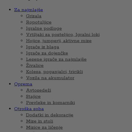
Za najmlajše
Grizala
Ropotuljice
Igralne podloge
Vrtiljaki za posteljico, Igralni loki
Hojice, jumperji, aktivne mize
Igrače iz blaga
Igrače za dojenčke
Lesene igrače za najmlajše
Živalice
Kolesa, poganjalci, tricikli
Vozila na akumulator
Oprema
Avtosedeži
Stajice
Prevleke in komarniki
Otroška soba
Dodatki in dekoracije
Mize in stoli
Mizice za ličenje