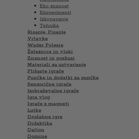
Eko znanost
Eksperimenti
Izkopavanje
Tehnika
Risanje, Pisanje
Vrtavke
Wader Polesie
Železnice in vlaki
Znanost in poskusi
Materiali za ustvarjanje
Plišaste igrače
Punčke in dodatki za punčke
Senzorične igrače
Izobraževalne igrače
Igra vlog
Igrače z magneti
Lutke
Družabne igre
Didaktika
Dalton
Domine