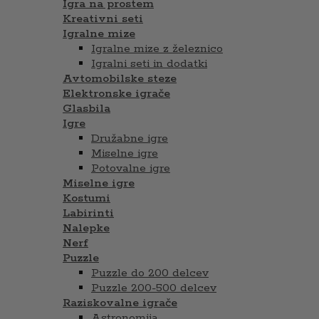
Igra na prostem
Kreativni seti
Igralne mize
Igralne mize z železnico
Igralni seti in dodatki
Avtomobilske steze
Elektronske igrače
Glasbila
Igre
Družabne igre
Miselne igre
Potovalne igre
Miselne igre
Kostumi
Labirinti
Nalepke
Nerf
Puzzle
Puzzle do 200 delcev
Puzzle 200-500 delcev
Raziskovalne igrače
Astronomija