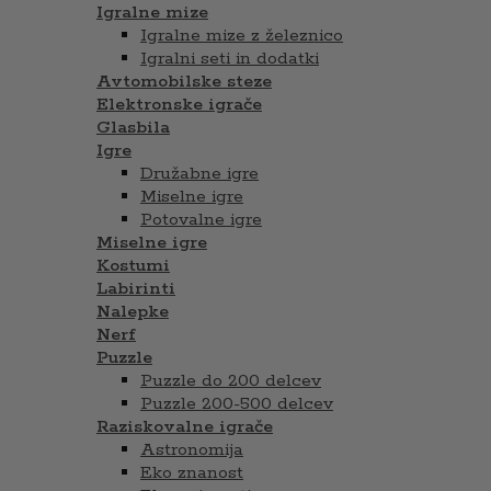
Igralne mize
Igralne mize z železnico
Igralni seti in dodatki
Avtomobilske steze
Elektronske igrače
Glasbila
Igre
Družabne igre
Miselne igre
Potovalne igre
Miselne igre
Kostumi
Labirinti
Nalepke
Nerf
Puzzle
Puzzle do 200 delcev
Puzzle 200-500 delcev
Raziskovalne igrače
Astronomija
Eko znanost