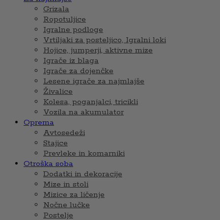
Grizala
Ropotuljice
Igralne podloge
Vrtiljaki za posteljico, Igralni loki
Hojice, jumperji, aktivne mize
Igrače iz blaga
Igrače za dojenčke
Lesene igrače za najmlajše
Živalice
Kolesa, poganjalci, tricikli
Vozila na akumulator
Oprema
Avtosedeži
Stajice
Prevleke in komarniki
Otroška soba
Dodatki in dekoracije
Mize in stoli
Mizice za ličenje
Nočne lučke
Postelje