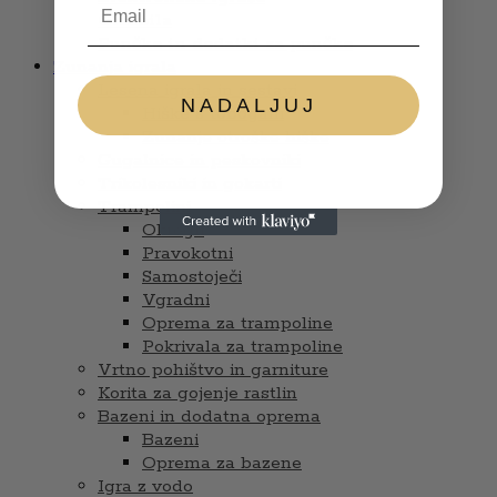
Glasbila
Punčke in dodatki za punčke
Zunanja igrala
Lesena igrala in sestavi
NADALJUJ
Hiške s tobogani
Zunanje otroške hiške
Gugalnice in peskovniki
Trikolesniki in gokarti
Trampolini
Okrogli
Pravokotni
Samostoječi
Vgradni
Oprema za trampoline
Pokrivala za trampoline
Vrtno pohištvo in garniture
Korita za gojenje rastlin
Bazeni in dodatna oprema
Bazeni
Oprema za bazene
Igra z vodo