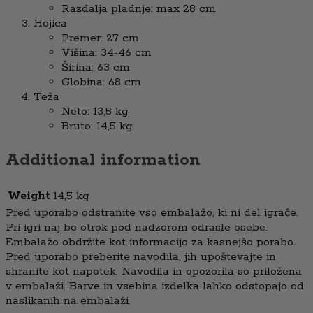
Razdalja pladnje: max 28 cm
Hojica
Premer: 27 cm
Višina: 34-46 cm
Širina: 63 cm
Globina: 68 cm
Teža
Neto: 13,5 kg
Bruto: 14,5 kg
Additional information
Weight
14,5 kg
Pred uporabo odstranite vso embalažo, ki ni del igrače.
Pri igri naj bo otrok pod nadzorom odrasle osebe.
Embalažo obdržite kot informacijo za kasnejšo porabo.
Pred uporabo preberite navodila, jih upoštevajte in
shranite kot napotek. Navodila in opozorila so priložena
v embalaži. Barve in vsebina izdelka lahko odstopajo od
naslikanih na embalaži.