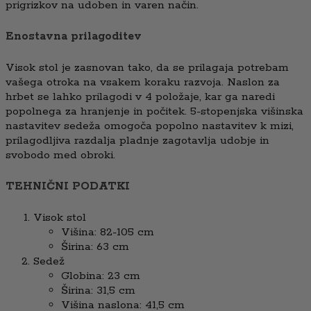
prigrizkov na udoben in varen način.
Enostavna prilagoditev
Visok stol je zasnovan tako, da se prilagaja potrebam
vašega otroka na vsakem koraku razvoja. Naslon za
hrbet se lahko prilagodi v 4 položaje, kar ga naredi
popolnega za hranjenje in počitek. 5-stopenjska višinska
nastavitev sedeža omogoča popolno nastavitev k mizi,
prilagodljiva razdalja pladnje zagotavlja udobje in
svobodo med obroki.
TEHNIČNI PODATKI
Visok stol
Višina: 82-105 cm
Širina: 63 cm
Sedež
Globina: 23 cm
Širina: 31,5 cm
Višina naslona: 41,5 cm