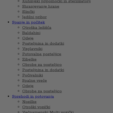
Kuhinjski pripomočki in sterilizatorji
Shranjevanje hrane
Slinčki
Jedilni pribor
Spanje in počitek
Otroška ležišča
Baldahini
Odeje
Posteljnina in dodatki
Vzglavniki
Potovalne posteljice
Zibelke
Obrobe za posteljico
Posteljnina in dodatki
Počivalniki
Spalne vreče
Odeje
Obrobe za posteljico
Sprehodi in potovanja
Nosilke
Otroški vozički
Večnamenski Multi vozički