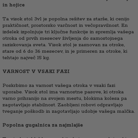
in hojice
Ta visok stol 3v1 je popolna rešitev za starše, ki cenijo
praktičnost, prostorsko varčnost in večopravilnost. En
izdelek izpolnjuje tri ključne funkcije in spremlja vašega
otroka od prvih mesecev življenja do samostojnega
raziskovanja sveta. Visok stol je zasnovan za otroke,
stare od 6 do 36 mesecev, in je primeren za otroke, ki
tehtajo največ 15 kg.
VARNOST V VSAKI FAZI
Poskrbimo za varnost vašega otroka v vsaki fazi
uporabe. Visok stol ima varnostne pasove, ki otroka
varno prihranijo na svojem mestu, blokirna kolesa pa
zagotavljajo stabilnost. Zaobljeni robovi odpravljajo
tveganje poškodb in zagotavljajo udobje vašega malčka.
Popolna gugalnica za najmlajše