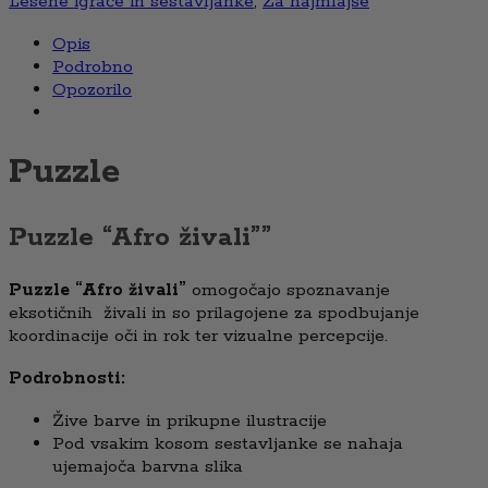
Lesene igrače in sestavljanke
,
Za najmlajše
Opis
Podrobno
Opozorilo
Puzzle
Puzzle “Afro živali””
Puzzle “Afro živali”
omogočajo spoznavanje
eksotičnih živali in so prilagojene za
spodbujanje
koordinacije oči in rok ter vizualne percepcije.
Podrobnosti:
Žive barve in prikupne ilustracije
Pod vsakim kosom sestavljanke se nahaja
ujemajoča barvna slika