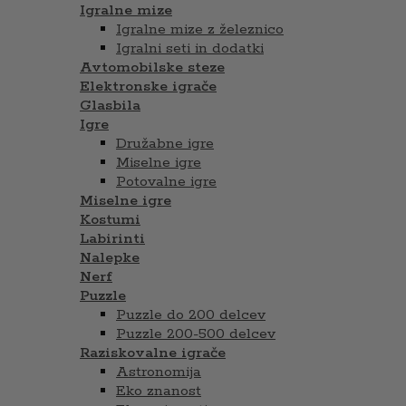
Igralne mize
Igralne mize z železnico
Igralni seti in dodatki
Avtomobilske steze
Elektronske igrače
Glasbila
Igre
Družabne igre
Miselne igre
Potovalne igre
Miselne igre
Kostumi
Labirinti
Nalepke
Nerf
Puzzle
Puzzle do 200 delcev
Puzzle 200-500 delcev
Raziskovalne igrače
Astronomija
Eko znanost