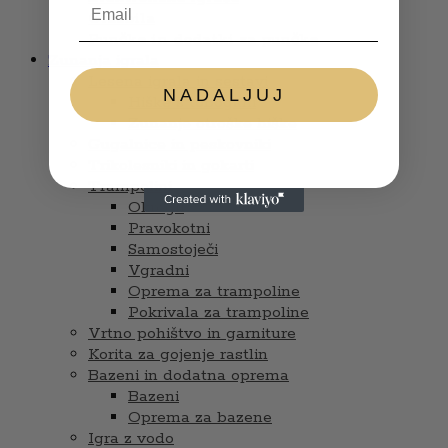
Glasbila
Punčke in dodatki za punčke
Zunanja igrala
Lesena igrala in sestavi
NADALJUJ
Hiške s tobogani
Zunanje otroške hiške
Gugalnice in peskovniki
Trikolesniki in gokarti
Trampolini
Okrogli
Pravokotni
Samostoječi
Vgradni
Oprema za trampoline
Pokrivala za trampoline
Vrtno pohištvo in garniture
Korita za gojenje rastlin
Bazeni in dodatna oprema
Bazeni
Oprema za bazene
Igra z vodo