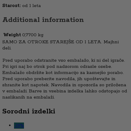
Starost:
od 1 leta
Additional information
Weight
0,7700 kg
SAMO ZA OTROKE STAREJŠE OD 1 LETA. Majhni
deli.
Pred uporabo odstranite vso embalažo, ki ni del igrače.
Pri igri naj bo otrok pod nadzorom odrasle osebe.
Embalažo obdržite kot informacijo za kasnejšo porabo.
Pred uporabo preberite navodila, jih upoštevajte in
shranite kot napotek. Navodila in opozorila so priložena
v embalaži. Barve in vsebina izdelka lahko odstopajo od
naslikanih na embalaži.
Sorodni izdelki
-
19
%