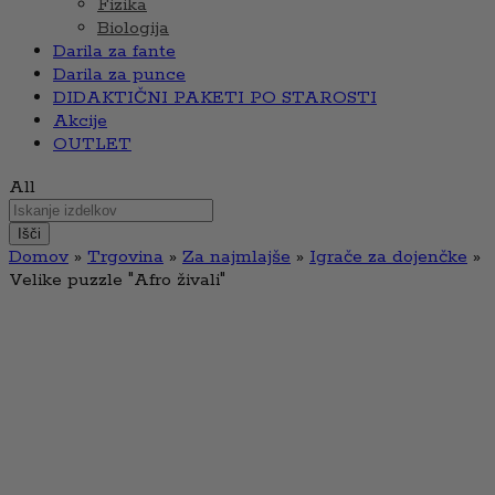
Fizika
Biologija
Darila za fante
Darila za punce
DIDAKTIČNI PAKETI PO STAROSTI
Akcije
OUTLET
All
Išči
Domov
»
Trgovina
»
Za najmlajše
»
Igrače za dojenčke
»
Velike puzzle "Afro živali"