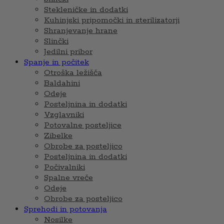
Stekleničke in dodatki
Kuhinjski pripomočki in sterilizatorji
Shranjevanje hrane
Slinčki
Jedilni pribor
Spanje in počitek
Otroška ležišča
Baldahini
Odeje
Posteljnina in dodatki
Vzglavniki
Potovalne posteljice
Zibelke
Obrobe za posteljico
Posteljnina in dodatki
Počivalniki
Spalne vreče
Odeje
Obrobe za posteljico
Sprehodi in potovanja
Nosilke