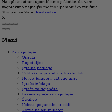
Na spletni strani uporabljamo piškotke, da vam
zagotovimo najboljšo možno uporabniško izkušnjo.
Strinjam se
Zapri
Nastavitve
X
Meni
Za najmlajše
Grizala
Ropotuljice
Igralne podloge
Vrtiljaki za posteljico, Igralni loki
Hojice, jumperji, aktivne mize
Igrače iz blaga
Igrače za dojenčke
Lesene igrače za najmlajše
Živalice
Kolesa, poganjalci, tricikli
Vozila na akumulator