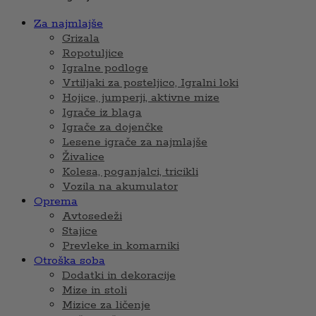
Za najmlajše
Grizala
Ropotuljice
Igralne podloge
Vrtiljaki za posteljico, Igralni loki
Hojice, jumperji, aktivne mize
Igrače iz blaga
Igrače za dojenčke
Lesene igrače za najmlajše
Živalice
Kolesa, poganjalci, tricikli
Vozila na akumulator
Oprema
Avtosedeži
Stajice
Prevleke in komarniki
Otroška soba
Dodatki in dekoracije
Mize in stoli
Mizice za ličenje