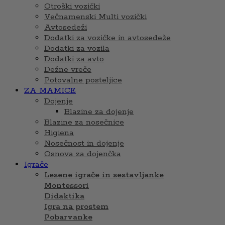
Otroški vozički
Večnamenski Multi vozički
Avtosedeži
Dodatki za vozičke in avtosedeže
Dodatki za vozila
Dodatki za avto
Dežne vreče
Potovalne posteljice
ZA MAMICE
Dojenje
Blazine za dojenje
Blazine za nosečnice
Higiena
Nosečnost in dojenje
Osnova za dojenčka
Igrače
Lesene igrače in sestavljanke
Montessori
Didaktika
Igra na prostem
Pobarvanke