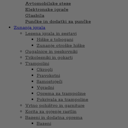
Avtomobilske steze
Elektronske igrače
Glasbila
Punčke in dodatki za punčke
Zunanja igrala
Lesena igrala in sestavi
Hiške s tobogani
Zunanje otroške hiške
Gugalnice in peskovniki
Trikolesniki in gokarti
Trampolini
Okrogli
Pravokotni
Samostoječi
Vgradni
Oprema za trampoline
Pokrivala za trampoline
Vrtno pohištvo in garniture
Korita za gojenje rastlin
Bazeni in dodatna oprema
Bazeni