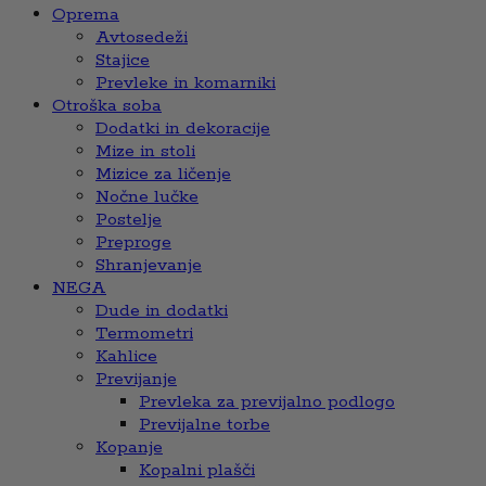
Oprema
Avtosedeži
Stajice
Prevleke in komarniki
Otroška soba
Dodatki in dekoracije
Mize in stoli
Mizice za ličenje
Nočne lučke
Postelje
Preproge
Shranjevanje
NEGA
Dude in dodatki
Termometri
Kahlice
Previjanje
Prevleka za previjalno podlogo
Previjalne torbe
Kopanje
Kopalni plašči