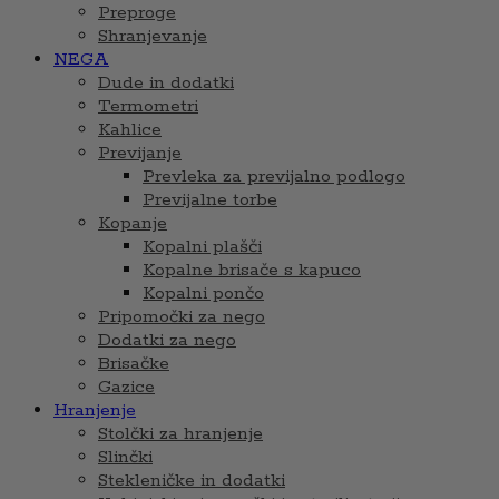
Preproge
Shranjevanje
NEGA
Dude in dodatki
Termometri
Kahlice
Previjanje
Prevleka za previjalno podlogo
Previjalne torbe
Kopanje
Kopalni plašči
Kopalne brisače s kapuco
Kopalni pončo
Pripomočki za nego
Dodatki za nego
Brisačke
Gazice
Hranjenje
Stolčki za hranjenje
Slinčki
Stekleničke in dodatki