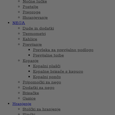
Nočne lučke
Postelje
Preproge
Shranjevanje
NEGA
Dude in dodatki
Termometri
Kahlice
Previjanje
Prevleka za previjalno podlogo
Previjalne torbe
Kopanje
Kopalni plašči
Kopalne brisače s kapuco
Kopalni pončo
Pripomočki za nego
Dodatki za nego
Brisačke
Gazice
Hranjenje
Stolčki za hranjenje
Slinčki