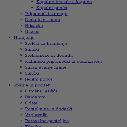
Kopalne brisače s kapuco
Kopalni pončo
Pripomočki za nego
Dodatki za nego
Brisačke
Gazice
Hranjenje
Stolčki za hranjenje
Slinčki
Stekleničke in dodatki
Kuhinjski pripomočki in sterilizatorji
Shranjevanje hrane
Slinčki
Jedilni pribor
Spanje in počitek
Otroška ležišča
Baldahini
Odeje
Posteljnina in dodatki
Vzglavniki
Potovalne posteljice
Zibelke