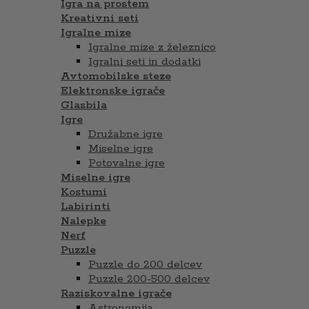
Igra na prostem
Kreativni seti
Igralne mize
Igralne mize z železnico
Igralni seti in dodatki
Avtomobilske steze
Elektronske igrače
Glasbila
Igre
Družabne igre
Miselne igre
Potovalne igre
Miselne igre
Kostumi
Labirinti
Nalepke
Nerf
Puzzle
Puzzle do 200 delcev
Puzzle 200-500 delcev
Raziskovalne igrače
Astronomija