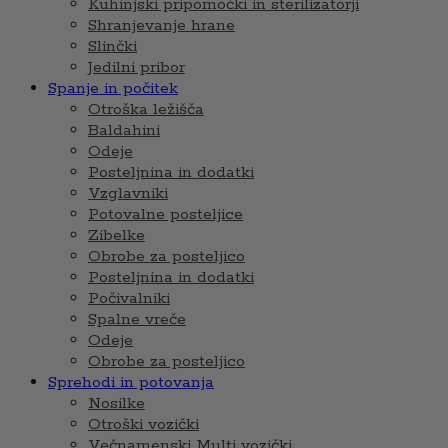
Kuhinjski pripomočki in sterilizatorji
Shranjevanje hrane
Slinčki
Jedilni pribor
Spanje in počitek
Otroška ležišča
Baldahini
Odeje
Posteljnina in dodatki
Vzglavniki
Potovalne posteljice
Zibelke
Obrobe za posteljico
Posteljnina in dodatki
Počivalniki
Spalne vreče
Odeje
Obrobe za posteljico
Sprehodi in potovanja
Nosilke
Otroški vozički
Večnamenski Multi vozički