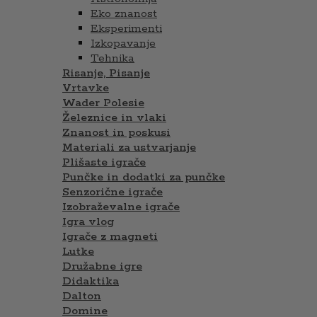
Eko znanost
Eksperimenti
Izkopavanje
Tehnika
Risanje, Pisanje
Vrtavke
Wader Polesie
Železnice in vlaki
Znanost in poskusi
Materiali za ustvarjanje
Plišaste igrače
Punčke in dodatki za punčke
Senzorične igrače
Izobraževalne igrače
Igra vlog
Igrače z magneti
Lutke
Družabne igre
Didaktika
Dalton
Domine