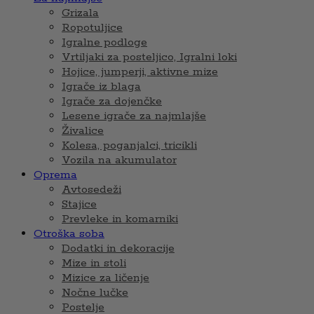
Grizala
Ropotuljice
Igralne podloge
Vrtiljaki za posteljico, Igralni loki
Hojice, jumperji, aktivne mize
Igrače iz blaga
Igrače za dojenčke
Lesene igrače za najmlajše
Živalice
Kolesa, poganjalci, tricikli
Vozila na akumulator
Oprema
Avtosedeži
Stajice
Prevleke in komarniki
Otroška soba
Dodatki in dekoracije
Mize in stoli
Mizice za ličenje
Nočne lučke
Postelje