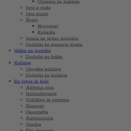
Oprema za bazene
Igra z vodo
Igra zunaj
Šport
Nogomet
Košarka
Igrala za javno uporabo
Dodatki za zunanja igrala
Hiške za punčke
Dodatki za hiške
Kuhinje
Otroške kuhinje
Dodatki za kuhinje
Za vrtce in šole
Aktivna igra
Izobraževanje
Pohištvo in oprema
Znanost
Geografija
Astronomija
Glasba
Eko znanost