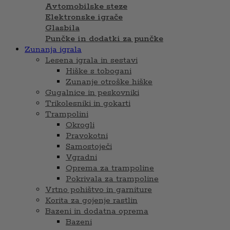
Avtomobilske steze
Elektronske igrače
Glasbila
Punčke in dodatki za punčke
Zunanja igrala
Lesena igrala in sestavi
Hiške s tobogani
Zunanje otroške hiške
Gugalnice in peskovniki
Trikolesniki in gokarti
Trampolini
Okrogli
Pravokotni
Samostoječi
Vgradni
Oprema za trampoline
Pokrivala za trampoline
Vrtno pohištvo in garniture
Korita za gojenje rastlin
Bazeni in dodatna oprema
Bazeni