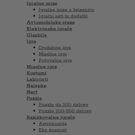
Igralne mize
Igralne mize z železnico
Igralni seti in dodatki
Avtomobilske steze
Elektronske igrače
Glasbila
Igre
Družabne igre
Miselne igre
Potovalne igre
Miselne igre
Kostumi
Labirinti
Nalepke
Nerf
Puzzle
Puzzle do 200 delcev
Puzzle 200-500 delcev
Raziskovalne igrače
Astronomija
Eko znanost