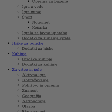
Oprema za bazene
Igra z vodo
Igra zunaj
Šport
Nogomet
Košarka
Igrala za javno uporabo
Dodatki za zunanja igrala
Hiške za punčke
Dodatki za hiške
Kuhinje
Otroške kuhinje
Dodatki za kuhinje
Za vrtce in šole
Aktivna igra
Izobraževanje
Pohištvo in oprema
Znanost
Geografija
Astronomija
Glasba
Eko znanost