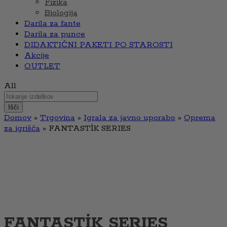
Fizika
Biologija
Darila za fante
Darila za punce
DIDAKTIČNI PAKETI PO STAROSTI
Akcije
OUTLET
All
Išči
Domov
»
Trgovina
»
Igrala za javno uporabo
»
Oprema
za igrišča
»
FANTASTİK SERIES
FANTASTİK SERIES