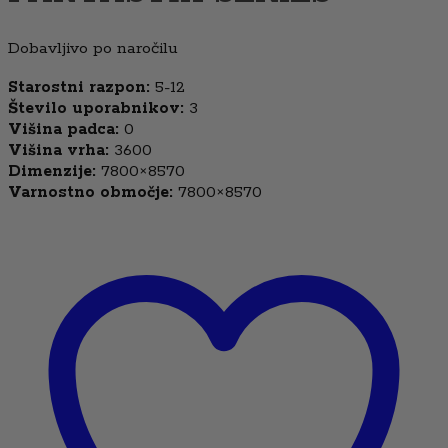
Dobavljivo po naročilu
Starostni razpon:
5-12
Število uporabnikov:
3
Višina padca:
0
Višina vrha:
3600
Dimenzije:
7800×8570
Varnostno območje:
7800×8570