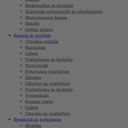
Stekleničke in dodatki
Kuhinjski pripomočki in sterilizatorji
Shranjevanje hrane
Slinčki
Jedilni pribor
Spanje in počitek
Otroška ležišča
Baldahini
Odeje
Posteljnina in dodatki
Vzglavniki
Potovalne posteljice
Zibelke
Obrobe za posteljico
Posteljnina in dodatki
Počivalniki
Spalne vreče
Odeje
Obrobe za posteljico
Sprehodi in potovanja
Nosilke