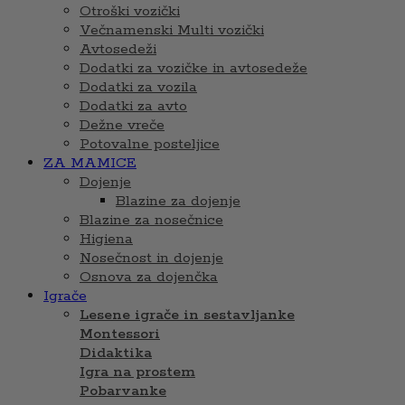
Otroški vozički
Večnamenski Multi vozički
Avtosedeži
Dodatki za vozičke in avtosedeže
Dodatki za vozila
Dodatki za avto
Dežne vreče
Potovalne posteljice
ZA MAMICE
Dojenje
Blazine za dojenje
Blazine za nosečnice
Higiena
Nosečnost in dojenje
Osnova za dojenčka
Igrače
Lesene igrače in sestavljanke
Montessori
Didaktika
Igra na prostem
Pobarvanke