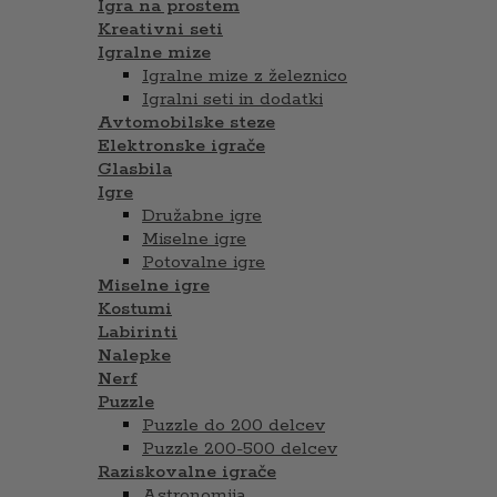
Igra na prostem
Kreativni seti
Igralne mize
Igralne mize z železnico
Igralni seti in dodatki
Avtomobilske steze
Elektronske igrače
Glasbila
Igre
Družabne igre
Miselne igre
Potovalne igre
Miselne igre
Kostumi
Labirinti
Nalepke
Nerf
Puzzle
Puzzle do 200 delcev
Puzzle 200-500 delcev
Raziskovalne igrače
Astronomija