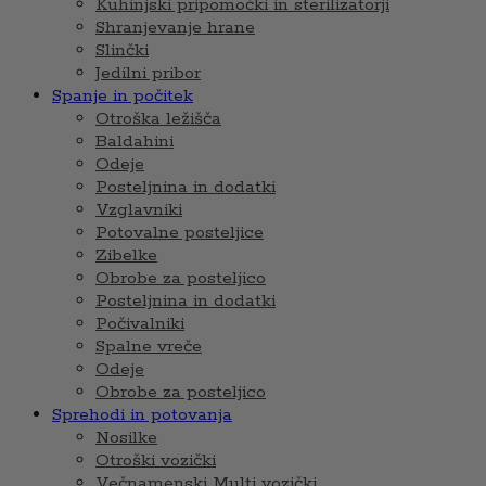
Kuhinjski pripomočki in sterilizatorji
Shranjevanje hrane
Slinčki
Jedilni pribor
Spanje in počitek
Otroška ležišča
Baldahini
Odeje
Posteljnina in dodatki
Vzglavniki
Potovalne posteljice
Zibelke
Obrobe za posteljico
Posteljnina in dodatki
Počivalniki
Spalne vreče
Odeje
Obrobe za posteljico
Sprehodi in potovanja
Nosilke
Otroški vozički
Večnamenski Multi vozički