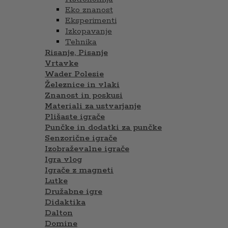
Eko znanost
Eksperimenti
Izkopavanje
Tehnika
Risanje, Pisanje
Vrtavke
Wader Polesie
Železnice in vlaki
Znanost in poskusi
Materiali za ustvarjanje
Plišaste igrače
Punčke in dodatki za punčke
Senzorične igrače
Izobraževalne igrače
Igra vlog
Igrače z magneti
Lutke
Družabne igre
Didaktika
Dalton
Domine