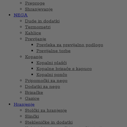
Preproge
Shranjevanje
NEGA
Dude in dodatki
Termometri
Kahlice
Previjanje
Prevleka za previjalno podlogo
Previjalne torbe
Kopanje
Kopalni plašči
Kopalne brisače s kapuco
Kopalni pončo
Pripomočki za nego
Dodatki za nego
Brisačke
Gazice
Hranjenje
Stolčki za hranjenje
Slinčki
Stekleničke in dodatki