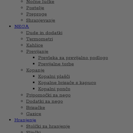
Nočne lučke
Postelje
Preproge
Shranjevanje
NEGA
Dude in dodatki
Termometri
Kahlice
Previjanje
Prevleka za previjalno podlogo
Previjalne torbe
Kopanje
Kopalni plašči
Kopalne brisače s kapuco
Kopalni pončo
Pripomočki za nego
Dodatki za nego
Brisačke
Gazice
Hranjenje
Stolčki za hranjenje
Slinčki