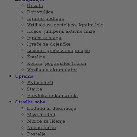
Grizala
Ropotuljice
Igralne podloge
Vrtiljaki za posteljico, Igralni loki
Hojice, jumperji, aktivne mize
Igrače iz blaga
Igrače za dojenčke
Lesene igrače za najmlajše
Živalice
Kolesa, poganjalci, tricikli
Vozila na akumulator
Oprema
Avtosedeži
Stajice
Prevleke in komarniki
Otroška soba
Dodatki in dekoracije
Mize in stoli
Mizice za ličenje
Nočne lučke
Postelje