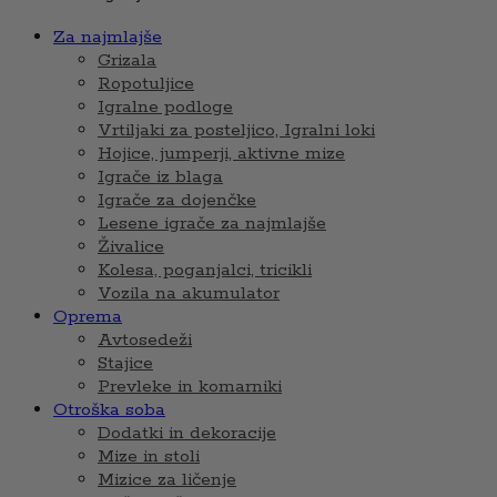
Za najmlajše
Grizala
Ropotuljice
Igralne podloge
Vrtiljaki za posteljico, Igralni loki
Hojice, jumperji, aktivne mize
Igrače iz blaga
Igrače za dojenčke
Lesene igrače za najmlajše
Živalice
Kolesa, poganjalci, tricikli
Vozila na akumulator
Oprema
Avtosedeži
Stajice
Prevleke in komarniki
Otroška soba
Dodatki in dekoracije
Mize in stoli
Mizice za ličenje