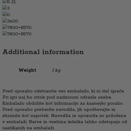
5-12
3
0
3600
7800×8570
7800×8570
Additional information
Weight
1 kg
Pred uporabo odstranite vso embalažo, ki ni del igrače.
Pri igri naj bo otrok pod nadzorom odrasle osebe.
Embalažo obdržite kot informacijo za kasnejšo porabo.
Pred uporabo preberite navodila, jih upoštevajte in
shranite kot napotek. Navodila in opozorila so priložena
v embalaži. Barve in vsebina izdelka lahko odstopajo od
naslikanih na embalaži.