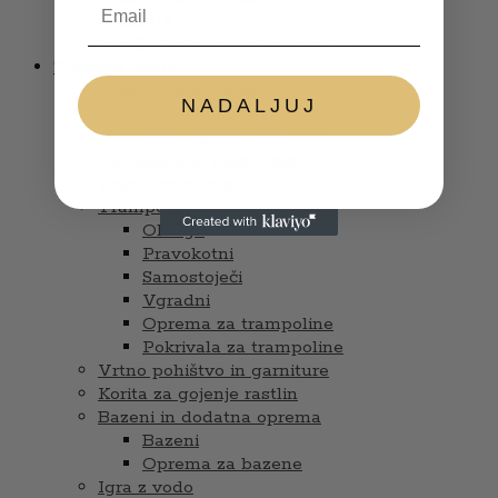
Glasbila
Punčke in dodatki za punčke
Zunanja igrala
Lesena igrala in sestavi
NADALJUJ
Hiške s tobogani
Zunanje otroške hiške
Gugalnice in peskovniki
Trikolesniki in gokarti
Trampolini
Okrogli
Pravokotni
Samostoječi
Vgradni
Oprema za trampoline
Pokrivala za trampoline
Vrtno pohištvo in garniture
Korita za gojenje rastlin
Bazeni in dodatna oprema
Bazeni
Oprema za bazene
Igra z vodo