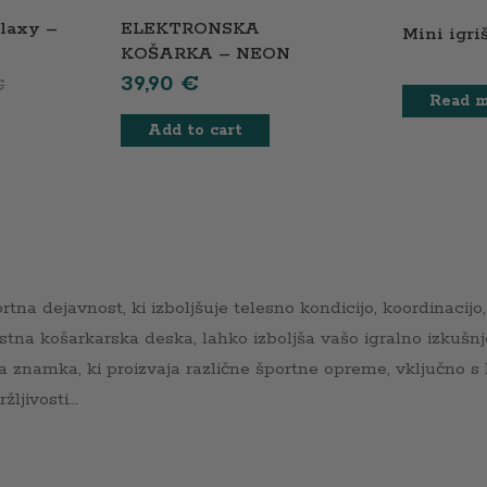
alaxy –
ELEKTRONSKA
Mini igri
KOŠARKA – NEON
SERIJA
39,90
€
€
Read 
Add to cart
rtna dejavnost, ki izboljšuje telesno kondicijo, koordinacijo,
tna košarkarska deska, lahko izboljša vašo igralno izkušnj
a znamka, ki proizvaja različne športne opreme, vključno s
ljivosti...