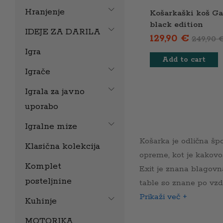
Hranjenje
Košarkaški koš G
black edition
IDEJE ZA DARILA
129,90
€
249,90
Igra
Add to cart
Igrače
Igrala za javno
uporabo
Igralne mize
Košarka je odlična špo
Klasična kolekcija
opreme, kot je kakovos
Komplet
Exit je znana blagovn
posteljnine
table so znane po vzdrž
Prikaži več +
Kuhinje
MOTORIKA