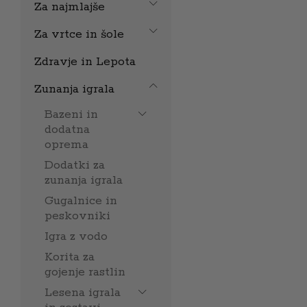
Za najmlajše
Za vrtce in šole
Zdravje in Lepota
Zunanja igrala
Bazeni in
dodatna
oprema
Dodatki za
zunanja igrala
Gugalnice in
peskovniki
Igra z vodo
Korita za
gojenje rastlin
Lesena igrala