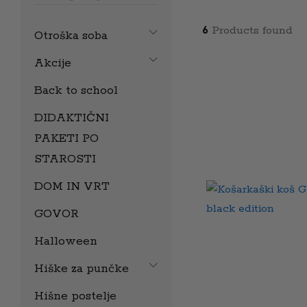
6
Products found
Otroška soba
Akcije
Back to school
DIDAKTIČNI
PAKETI PO
STAROSTI
DOM IN VRT
GOVOR
Halloween
Hiške za punčke
Hišne postelje