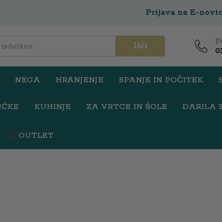
Prijava na E-novi
P
Išči
0
NEGA
HRANJENJE
SPANJE IN POČITEK
NČKE
KUHINJE
ZA VRTCE IN ŠOLE
DARILA 
OUTLET