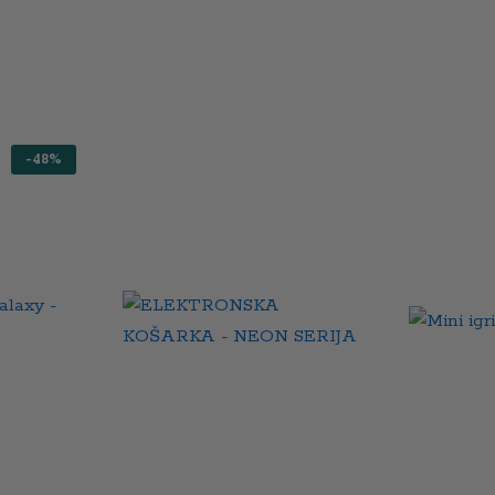
-
48
%