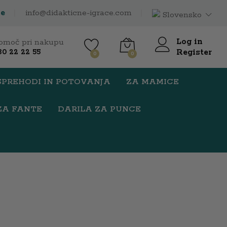
ce
info@didakticne-igrace.com
Slovensko
Log in
omoč pri nakupu
Register
30 22 22 55
0
0
SPREHODI IN POTOVANJA
ZA MAMICE
ZA FANTE
DARILA ZA PUNCE