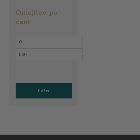
Omejitev po
ceni
Min
price
Max
price
Filter