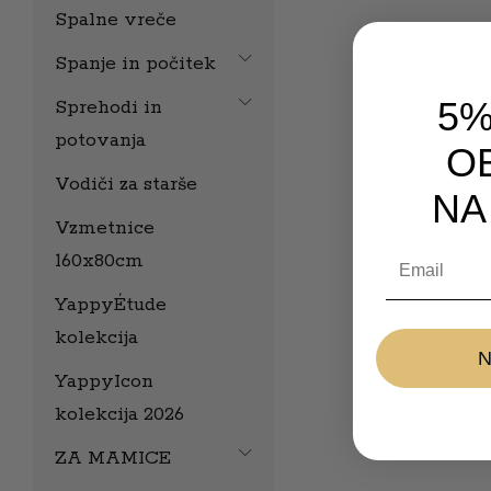
Spalne vreče
Spanje in počitek
5%
Sprehodi in
potovanja
OB
Vodiči za starše
NA
Vzmetnice
Email
160x80cm
YappyÉtude
kolekcija
YappyIcon
kolekcija 2026
ZA MAMICE