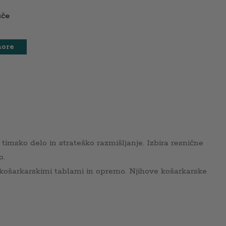
šče
more
 timsko delo in strateško razmišljanje. Izbira resnične
o.
 košarkarskimi tablami in opremo. Njihove košarkarske