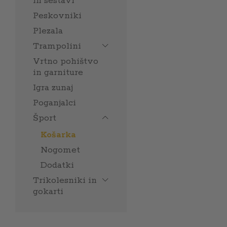
in sestavi
Peskovniki
Plezala
Trampolini
Vrtno pohištvo
in garniture
Igra zunaj
Poganjalci
Šport
Košarka
Nogomet
Dodatki
Trikolesniki in
gokarti