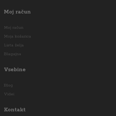
Moj račun
Moj račun
Moja košarica
Lista želja
Blagajna
x
ce
Vsebine
Blog
Videi
Kontakt