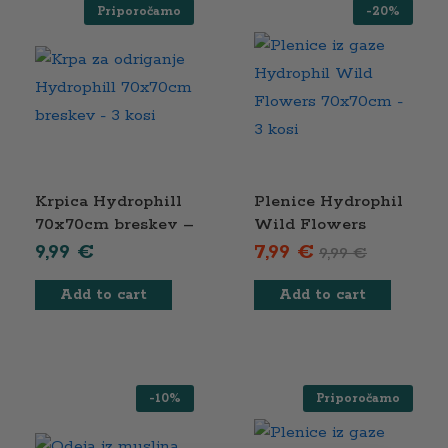
Priporočamo
-
20
%
Krpica Hydrophill
Plenice Hydrophil
70x70cm breskev –
Wild Flowers
3 kosi
70x70cm – 3 kosi
9,99
€
7,99
€
9,99
€
Add to cart
Add to cart
-
10
%
Priporočamo