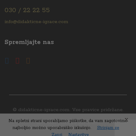
030 / 22 22 55
info@didakticne-igrace.com
Spremljajte nas
© didakticne-igrace.com. Vse pravice pridržane.
X
Na spletni strani uporabljamo piškotke, da vam zagotovimo
Možnost plačila s karticami
najboljšo možno uporabniško izkušnjo.
Strinjam se
Zapri
Nastavitve