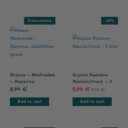
Priporočamo
-
25
%
Ninica – Medvedek
Krpice Bamboo
– Naravna
Biscuit/Ivory – 3
kosi
8,99
€
5,99
€
7,99
€
Add to cart
Add to cart