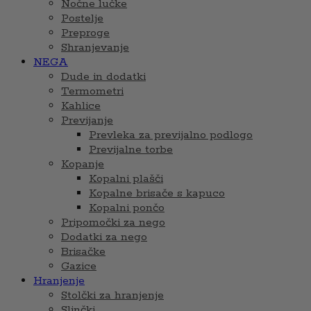
Nočne lučke
Postelje
Preproge
Shranjevanje
NEGA
Dude in dodatki
Termometri
Kahlice
Previjanje
Prevleka za previjalno podlogo
Previjalne torbe
Kopanje
Kopalni plašči
Kopalne brisače s kapuco
Kopalni pončo
Pripomočki za nego
Dodatki za nego
Brisačke
Gazice
Hranjenje
Stolčki za hranjenje
Slinčki