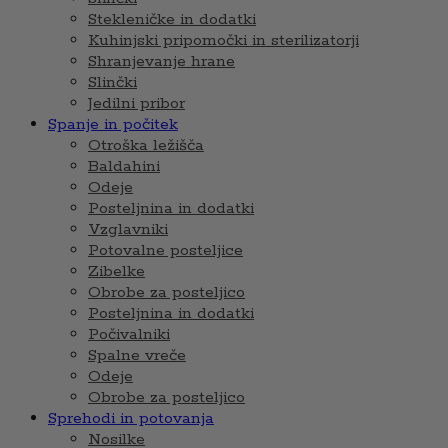
Stekleničke in dodatki
Kuhinjski pripomočki in sterilizatorji
Shranjevanje hrane
Slinčki
Jedilni pribor
Spanje in počitek
Otroška ležišča
Baldahini
Odeje
Posteljnina in dodatki
Vzglavniki
Potovalne posteljice
Zibelke
Obrobe za posteljico
Posteljnina in dodatki
Počivalniki
Spalne vreče
Odeje
Obrobe za posteljico
Sprehodi in potovanja
Nosilke