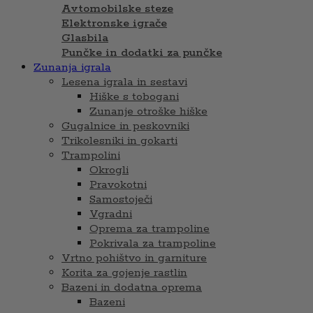
Avtomobilske steze
Elektronske igrače
Glasbila
Punčke in dodatki za punčke
Zunanja igrala
Lesena igrala in sestavi
Hiške s tobogani
Zunanje otroške hiške
Gugalnice in peskovniki
Trikolesniki in gokarti
Trampolini
Okrogli
Pravokotni
Samostoječi
Vgradni
Oprema za trampoline
Pokrivala za trampoline
Vrtno pohištvo in garniture
Korita za gojenje rastlin
Bazeni in dodatna oprema
Bazeni