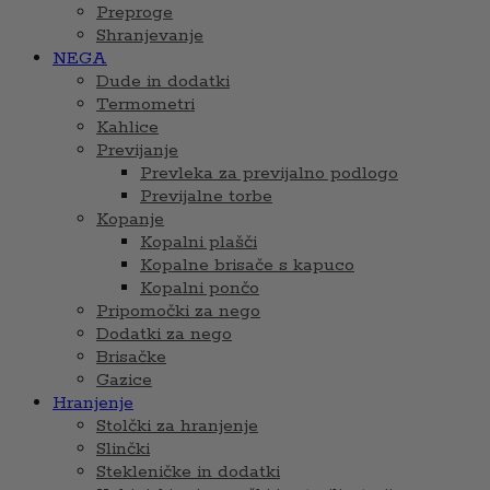
Preproge
Shranjevanje
NEGA
Dude in dodatki
Termometri
Kahlice
Previjanje
Prevleka za previjalno podlogo
Previjalne torbe
Kopanje
Kopalni plašči
Kopalne brisače s kapuco
Kopalni pončo
Pripomočki za nego
Dodatki za nego
Brisačke
Gazice
Hranjenje
Stolčki za hranjenje
Slinčki
Stekleničke in dodatki