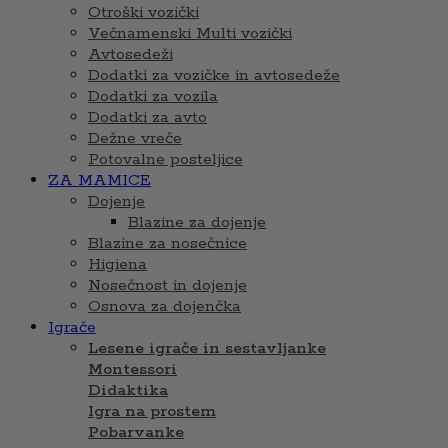
Otroški vozički
Večnamenski Multi vozički
Avtosedeži
Dodatki za vozičke in avtosedeže
Dodatki za vozila
Dodatki za avto
Dežne vreče
Potovalne posteljice
ZA MAMICE
Dojenje
Blazine za dojenje
Blazine za nosečnice
Higiena
Nosečnost in dojenje
Osnova za dojenčka
Igrače
Lesene igrače in sestavljanke
Montessori
Didaktika
Igra na prostem
Pobarvanke