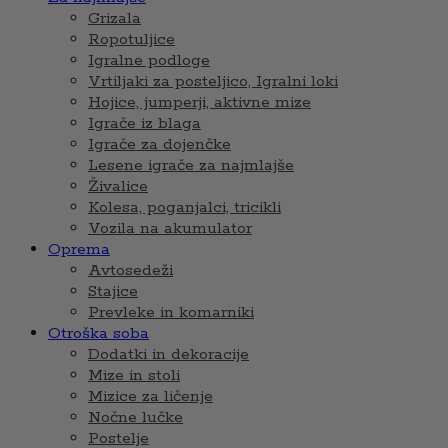
Grizala
Ropotuljice
Igralne podloge
Vrtiljaki za posteljico, Igralni loki
Hojice, jumperji, aktivne mize
Igrače iz blaga
Igrače za dojenčke
Lesene igrače za najmlajše
Živalice
Kolesa, poganjalci, tricikli
Vozila na akumulator
Oprema
Avtosedeži
Stajice
Prevleke in komarniki
Otroška soba
Dodatki in dekoracije
Mize in stoli
Mizice za ličenje
Nočne lučke
Postelje