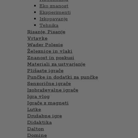
Eko znanost
Eksperimenti
Izkopavanje
Tehnika
Risanje, Pisanje
Vrtavke
Wader Polesie
Železnice in vlaki
Znanost in poskusi
Materiali za ustvarjanje
Plišaste igrače
Punčke in dodatki za punčke
Senzorične igrače
Izobraževalne igrače
Igra vlog
Igrače z magneti
Lutke
Družabne igre
Didaktika
Dalton
Domine