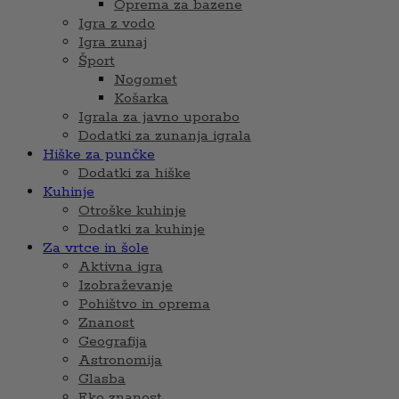
Oprema za bazene
Igra z vodo
Igra zunaj
Šport
Nogomet
Košarka
Igrala za javno uporabo
Dodatki za zunanja igrala
Hiške za punčke
Dodatki za hiške
Kuhinje
Otroške kuhinje
Dodatki za kuhinje
Za vrtce in šole
Aktivna igra
Izobraževanje
Pohištvo in oprema
Znanost
Geografija
Astronomija
Glasba
Eko znanost