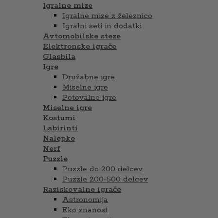
Igralne mize
Igralne mize z železnico
Igralni seti in dodatki
Avtomobilske steze
Elektronske igrače
Glasbila
Igre
Družabne igre
Miselne igre
Potovalne igre
Miselne igre
Kostumi
Labirinti
Nalepke
Nerf
Puzzle
Puzzle do 200 delcev
Puzzle 200-500 delcev
Raziskovalne igrače
Astronomija
Eko znanost