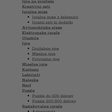
Igra na prostem
Kreativni seti
Igralne mize
Igralne mize z železnico
Igralni seti in dodatki
Avtomobilske steze
Elektronske igrače
Glasbila
Igre
Družabne igre
Miselne igre
Potovalne igre
Miselne igre
Kostumi
Labirinti
Nalepke
Nerf
Puzzle
Puzzle do 200 delcev
Puzzle 200-500 delcev
Raziskovalne igrače
Astronomija