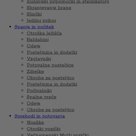
Kuhinjski pripomočki in sterilizatorji
Shranjevanje hrane
Slinčki
Jedilni pribor
Spanje in počitek
Otroška ležišča
Baldahini
Odeje
Posteljnina in dodatki
Vzglavniki
Potovalne posteljice
Zibelke
Obrobe za posteljico
Posteljnina in dodatki
Počivalniki
Spalne vreče
Odeje
Obrobe za posteljico
Sprehodi in potovanja
Nosilke
Otroški vozički
Večnamenski Multi vozički