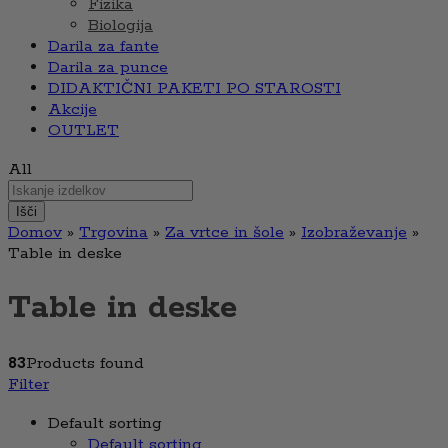
Fizika
Biologija
Darila za fante
Darila za punce
DIDAKTIČNI PAKETI PO STAROSTI
Akcije
OUTLET
All
Išči
Domov
»
Trgovina
»
Za vrtce in šole
»
Izobraževanje
»
Table in deske
Table in deske
83
Products found
Filter
Default sorting
Default sorting