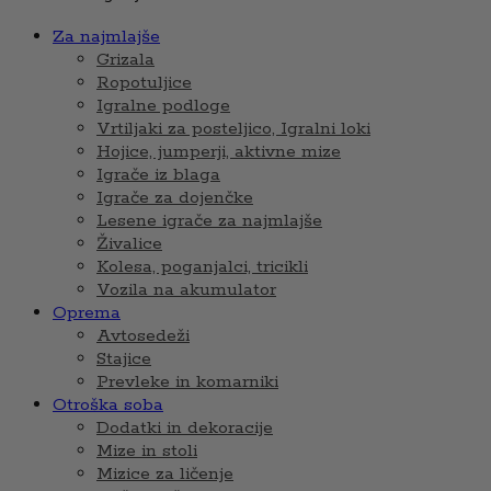
Za najmlajše
Grizala
Ropotuljice
Igralne podloge
Vrtiljaki za posteljico, Igralni loki
Hojice, jumperji, aktivne mize
Igrače iz blaga
Igrače za dojenčke
Lesene igrače za najmlajše
Živalice
Kolesa, poganjalci, tricikli
Vozila na akumulator
Oprema
Avtosedeži
Stajice
Prevleke in komarniki
Otroška soba
Dodatki in dekoracije
Mize in stoli
Mizice za ličenje