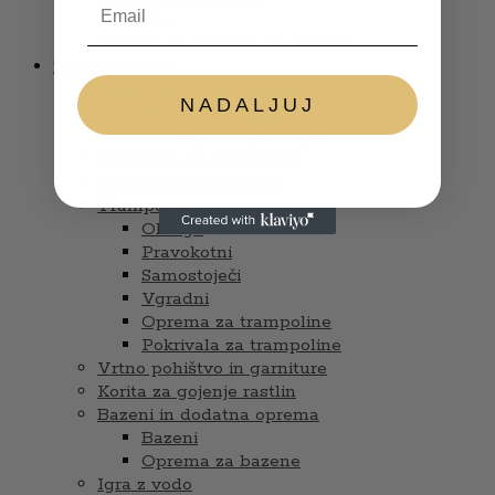
Glasbila
Punčke in dodatki za punčke
Zunanja igrala
Lesena igrala in sestavi
NADALJUJ
Hiške s tobogani
Zunanje otroške hiške
Gugalnice in peskovniki
Trikolesniki in gokarti
Trampolini
Okrogli
Pravokotni
Samostoječi
Vgradni
Oprema za trampoline
Pokrivala za trampoline
Vrtno pohištvo in garniture
Korita za gojenje rastlin
Bazeni in dodatna oprema
Bazeni
Oprema za bazene
Igra z vodo