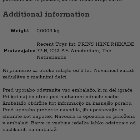
Additional information
Weight
0,0003 kg
Recent Toys Int. PRINS HENDRIKKADE
Proizvajalec
77-B, 1012 AE Amsterdam, The
Netherlands
Ni primerno za otroke mlajše od 3 let. Nevarnost zaradi
zadušitve z majhnimi delci.
Pred uporabo odstranite vso embalažo, ki ni del igrače.
Pri igri naj bo otrok pod nadzorom odrasle osebe.
Embalažo obdržite kot informacijo za kasnejšo porabo.
Pred uporabo preberite navodila, jih upoštevajte in
shranite kot napotek. Navodila in opozorila so priložena
v embalaži. Barve in vsebina izdelka lahko odstopajo od
naslikanih na embalaži.