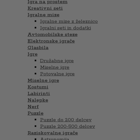
Igra na prostem
Kreativni seti
Igralne mize
Igralne mize z železnico
Igralni seti in dodatki
Avtomobilske steze
Elektronske igrače
Glasbila
Igre
Družabne igre
Miselne igre
Potovalne igre
Miselne igre
Kostumi
Labirinti
Nalepke
Nerf
Puzzle
Puzzle do 200 delcev
Puzzle 200-500 delcev
Raziskovalne igrače
Astronomija