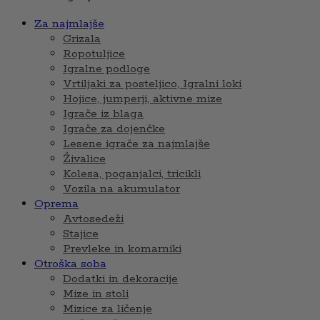
Za najmlajše
Grizala
Ropotuljice
Igralne podloge
Vrtiljaki za posteljico, Igralni loki
Hojice, jumperji, aktivne mize
Igrače iz blaga
Igrače za dojenčke
Lesene igrače za najmlajše
Živalice
Kolesa, poganjalci, tricikli
Vozila na akumulator
Oprema
Avtosedeži
Stajice
Prevleke in komarniki
Otroška soba
Dodatki in dekoracije
Mize in stoli
Mizice za ličenje