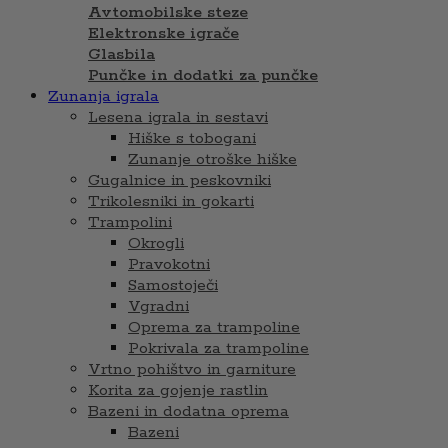
Avtomobilske steze
Elektronske igrače
Glasbila
Punčke in dodatki za punčke
Zunanja igrala
Lesena igrala in sestavi
Hiške s tobogani
Zunanje otroške hiške
Gugalnice in peskovniki
Trikolesniki in gokarti
Trampolini
Okrogli
Pravokotni
Samostoječi
Vgradni
Oprema za trampoline
Pokrivala za trampoline
Vrtno pohištvo in garniture
Korita za gojenje rastlin
Bazeni in dodatna oprema
Bazeni