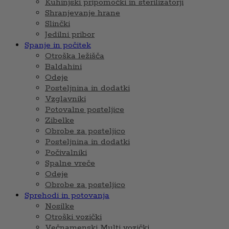
Kuhinjski pripomočki in sterilizatorji
Shranjevanje hrane
Slinčki
Jedilni pribor
Spanje in počitek
Otroška ležišča
Baldahini
Odeje
Posteljnina in dodatki
Vzglavniki
Potovalne posteljice
Zibelke
Obrobe za posteljico
Posteljnina in dodatki
Počivalniki
Spalne vreče
Odeje
Obrobe za posteljico
Sprehodi in potovanja
Nosilke
Otroški vozički
Večnamenski Multi vozički