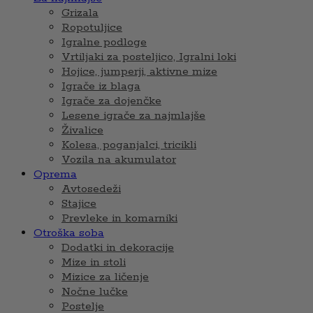
Grizala
Ropotuljice
Igralne podloge
Vrtiljaki za posteljico, Igralni loki
Hojice, jumperji, aktivne mize
Igrače iz blaga
Igrače za dojenčke
Lesene igrače za najmlajše
Živalice
Kolesa, poganjalci, tricikli
Vozila na akumulator
Oprema
Avtosedeži
Stajice
Prevleke in komarniki
Otroška soba
Dodatki in dekoracije
Mize in stoli
Mizice za ličenje
Nočne lučke
Postelje