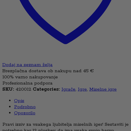
Dodaj na seznam želja
Brezplačna dostava ob nakupu nad 45 €
100% varno nakupovanje
Profesionalna podpora
SKU:
420012
Categories:
Igrače
,
Igre
,
Miselne igre
Opis
Podrobno
Opozorilo
Pravi izziv za vsakega ljubitelja miselnih iger! Sestaviti je
potrebno kar 12 ploskev, da ima vsaka svojo barvo.