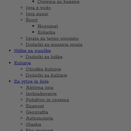
Oprema za bazene
Igra z vodo
Igra zunaj
Šport
Nogomet
Košarka
Igrala za javno uporabo
Dodatki za zunanja igrala
Hiške za punčke
Dodatki za hiške
Kuhinje
Otroške kuhinje
Dodatki za kuhinje
Za vrtce in šole
Aktivna igra
Izobraževanje
Pohištvo in oprema
Znanost
Geografija
Astronomija
Glasba
Eko znanost