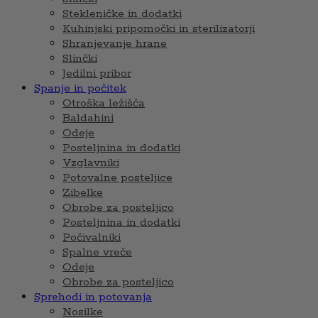
Stekleničke in dodatki
Kuhinjski pripomočki in sterilizatorji
Shranjevanje hrane
Slinčki
Jedilni pribor
Spanje in počitek
Otroška ležišča
Baldahini
Odeje
Posteljnina in dodatki
Vzglavniki
Potovalne posteljice
Zibelke
Obrobe za posteljico
Posteljnina in dodatki
Počivalniki
Spalne vreče
Odeje
Obrobe za posteljico
Sprehodi in potovanja
Nosilke