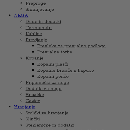
Preproge
Shranjevanje
NEGA
Dude in dodatki
Termometri
Kahlice
Previjanje
Prevleka za previjalno podlogo
Previjalne torbe
Kopanje
Kopalni plašči
Kopalne brisače s kapuco
Kopalni pončo
Pripomočki za nego
Dodatki za nego
Brisačke
Gazice
Hranjenje
Stolčki za hranjenje
Slinčki
Stekleničke in dodatki