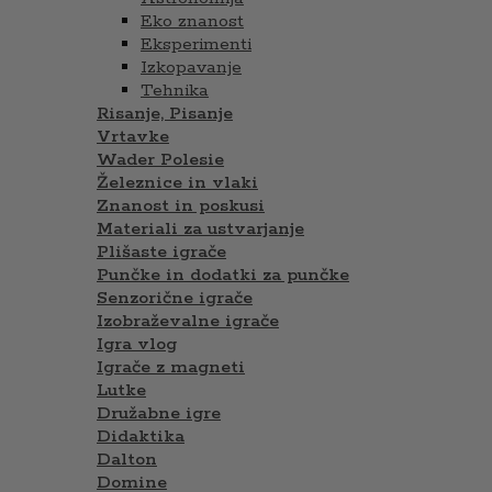
Eko znanost
Eksperimenti
Izkopavanje
Tehnika
Risanje, Pisanje
Vrtavke
Wader Polesie
Železnice in vlaki
Znanost in poskusi
Materiali za ustvarjanje
Plišaste igrače
Punčke in dodatki za punčke
Senzorične igrače
Izobraževalne igrače
Igra vlog
Igrače z magneti
Lutke
Družabne igre
Didaktika
Dalton
Domine