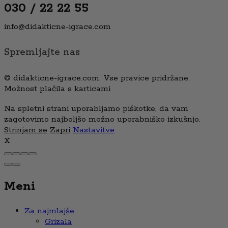
030 / 22 22 55
info@didakticne-igrace.com
Spremljajte nas
© didakticne-igrace.com. Vse pravice pridržane.
Možnost plačila s karticami
Na spletni strani uporabljamo piškotke, da vam
zagotovimo najboljšo možno uporabniško izkušnjo.
Strinjam se
Zapri
Nastavitve
X
Meni
Za najmlajše
Grizala