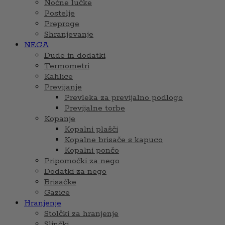
Nočne lučke
Postelje
Preproge
Shranjevanje
NEGA
Dude in dodatki
Termometri
Kahlice
Previjanje
Prevleka za previjalno podlogo
Previjalne torbe
Kopanje
Kopalni plašči
Kopalne brisače s kapuco
Kopalni pončo
Pripomočki za nego
Dodatki za nego
Brisačke
Gazice
Hranjenje
Stolčki za hranjenje
Slinčki