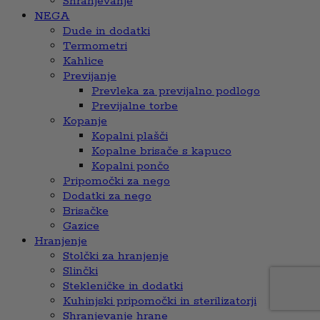
Shranjevanje
NEGA
Dude in dodatki
Termometri
Kahlice
Previjanje
Prevleka za previjalno podlogo
Previjalne torbe
Kopanje
Kopalni plašči
Kopalne brisače s kapuco
Kopalni pončo
Pripomočki za nego
Dodatki za nego
Brisačke
Gazice
Hranjenje
Stolčki za hranjenje
Slinčki
Stekleničke in dodatki
Kuhinjski pripomočki in sterilizatorji
Shranjevanje hrane