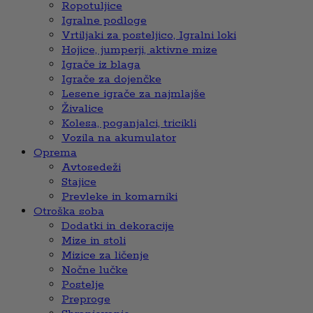
Ropotuljice
Igralne podloge
Vrtiljaki za posteljico, Igralni loki
Hojice, jumperji, aktivne mize
Igrače iz blaga
Igrače za dojenčke
Lesene igrače za najmlajše
Živalice
Kolesa, poganjalci, tricikli
Vozila na akumulator
Oprema
Avtosedeži
Stajice
Prevleke in komarniki
Otroška soba
Dodatki in dekoracije
Mize in stoli
Mizice za ličenje
Nočne lučke
Postelje
Preproge