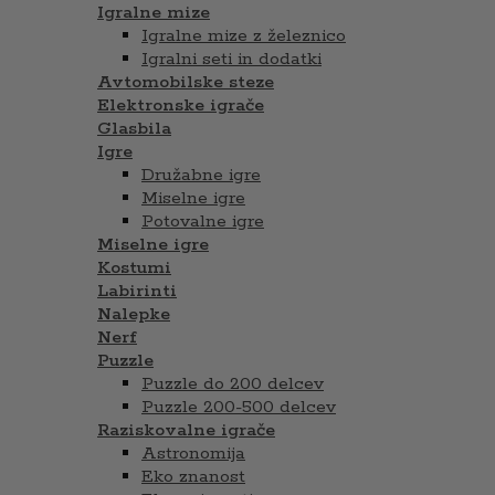
Igralne mize
Igralne mize z železnico
Igralni seti in dodatki
Avtomobilske steze
Elektronske igrače
Glasbila
Igre
Družabne igre
Miselne igre
Potovalne igre
Miselne igre
Kostumi
Labirinti
Nalepke
Nerf
Puzzle
Puzzle do 200 delcev
Puzzle 200-500 delcev
Raziskovalne igrače
Astronomija
Eko znanost