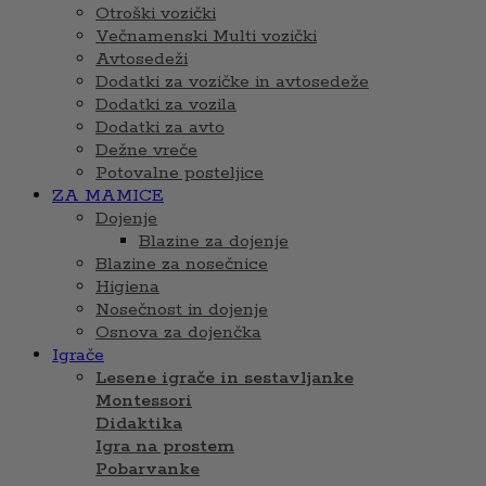
Otroški vozički
Večnamenski Multi vozički
Avtosedeži
Dodatki za vozičke in avtosedeže
Dodatki za vozila
Dodatki za avto
Dežne vreče
Potovalne posteljice
ZA MAMICE
Dojenje
Blazine za dojenje
Blazine za nosečnice
Higiena
Nosečnost in dojenje
Osnova za dojenčka
Igrače
Lesene igrače in sestavljanke
Montessori
Didaktika
Igra na prostem
Pobarvanke