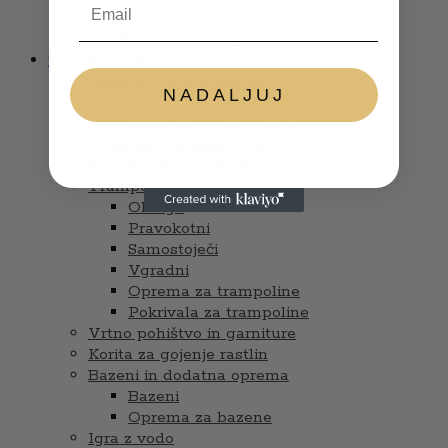
Glasbila
Punčke in dodatki za punčke
Zunanja igrala
Lesena igrala in sestavi
NADALJUJ
Hiške s tobogani
Zunanje otroške hiške
Gugalnice in peskovniki
Trikolesniki in gokarti
Trampolini
Okrogli
Pravokotni
Samostoječi
Vgradni
Oprema za trampoline
Pokrivala za trampoline
Vrtno pohištvo in garniture
Korita za gojenje rastlin
Bazeni in dodatna oprema
Bazeni
Oprema za bazene
Igra z vodo