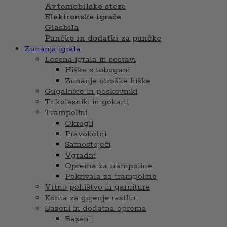
Avtomobilske steze
Elektronske igrače
Glasbila
Punčke in dodatki za punčke
Zunanja igrala
Lesena igrala in sestavi
Hiške s tobogani
Zunanje otroške hiške
Gugalnice in peskovniki
Trikolesniki in gokarti
Trampolini
Okrogli
Pravokotni
Samostoječi
Vgradni
Oprema za trampoline
Pokrivala za trampoline
Vrtno pohištvo in garniture
Korita za gojenje rastlin
Bazeni in dodatna oprema
Bazeni