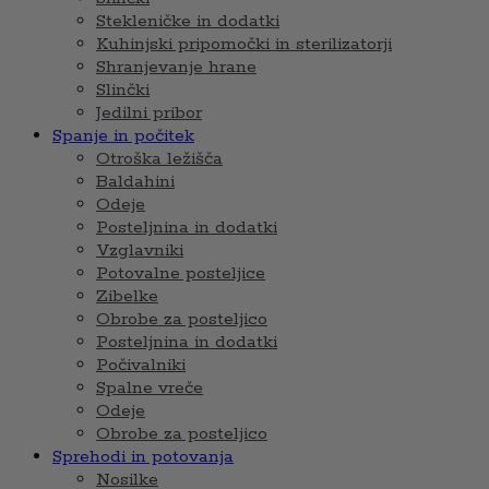
Stekleničke in dodatki
Kuhinjski pripomočki in sterilizatorji
Shranjevanje hrane
Slinčki
Jedilni pribor
Spanje in počitek
Otroška ležišča
Baldahini
Odeje
Posteljnina in dodatki
Vzglavniki
Potovalne posteljice
Zibelke
Obrobe za posteljico
Posteljnina in dodatki
Počivalniki
Spalne vreče
Odeje
Obrobe za posteljico
Sprehodi in potovanja
Nosilke