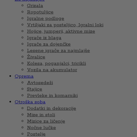
Grizala
Ropotuljice
Igralne podloge
Vrtiljaki za posteljico, Igralni loki
Hojice, jumperji, aktivne mize
Igrače iz blaga
Igrače za dojenčke
Lesene igrače za najmlajše
Živalice
Kolesa, poganjalci, tricikli
Vozila na akumulator
Oprema
Avtosedeži
Stajice
Prevleke in komarniki
Otroška soba
Dodatki in dekoracije
Mize in stoli
Mizice za ličenje
Nočne lučke
Postelje