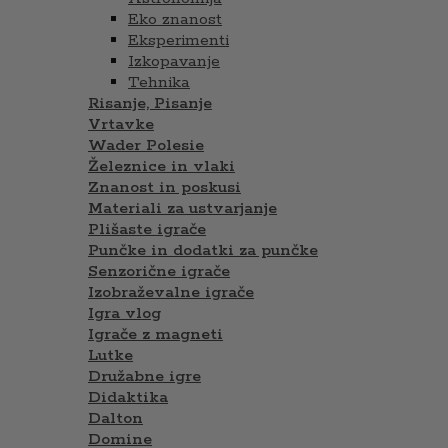
Eko znanost
Eksperimenti
Izkopavanje
Tehnika
Risanje, Pisanje
Vrtavke
Wader Polesie
Železnice in vlaki
Znanost in poskusi
Materiali za ustvarjanje
Plišaste igrače
Punčke in dodatki za punčke
Senzorične igrače
Izobraževalne igrače
Igra vlog
Igrače z magneti
Lutke
Družabne igre
Didaktika
Dalton
Domine