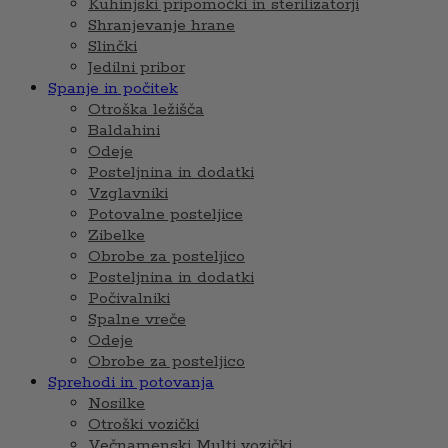
Kuhinjski pripomočki in sterilizatorji
Shranjevanje hrane
Slinčki
Jedilni pribor
Spanje in počitek
Otroška ležišča
Baldahini
Odeje
Posteljnina in dodatki
Vzglavniki
Potovalne posteljice
Zibelke
Obrobe za posteljico
Posteljnina in dodatki
Počivalniki
Spalne vreče
Odeje
Obrobe za posteljico
Sprehodi in potovanja
Nosilke
Otroški vozički
Večnamenski Multi vozički