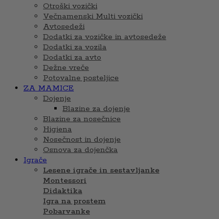
Otroški vozički
Večnamenski Multi vozički
Avtosedeži
Dodatki za vozičke in avtosedeže
Dodatki za vozila
Dodatki za avto
Dežne vreče
Potovalne posteljice
ZA MAMICE
Dojenje
Blazine za dojenje
Blazine za nosečnice
Higiena
Nosečnost in dojenje
Osnova za dojenčka
Igrače
Lesene igrače in sestavljanke
Montessori
Didaktika
Igra na prostem
Pobarvanke