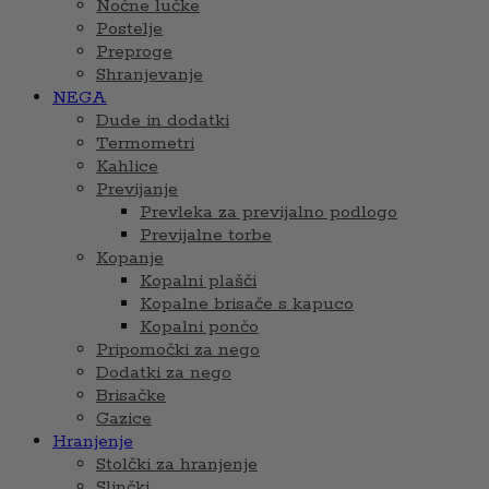
Nočne lučke
Postelje
Preproge
Shranjevanje
NEGA
Dude in dodatki
Termometri
Kahlice
Previjanje
Prevleka za previjalno podlogo
Previjalne torbe
Kopanje
Kopalni plašči
Kopalne brisače s kapuco
Kopalni pončo
Pripomočki za nego
Dodatki za nego
Brisačke
Gazice
Hranjenje
Stolčki za hranjenje
Slinčki