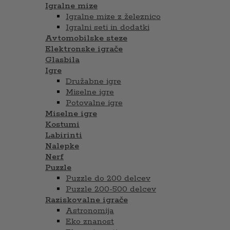
Igralne mize
Igralne mize z železnico
Igralni seti in dodatki
Avtomobilske steze
Elektronske igrače
Glasbila
Igre
Družabne igre
Miselne igre
Potovalne igre
Miselne igre
Kostumi
Labirinti
Nalepke
Nerf
Puzzle
Puzzle do 200 delcev
Puzzle 200-500 delcev
Raziskovalne igrače
Astronomija
Eko znanost