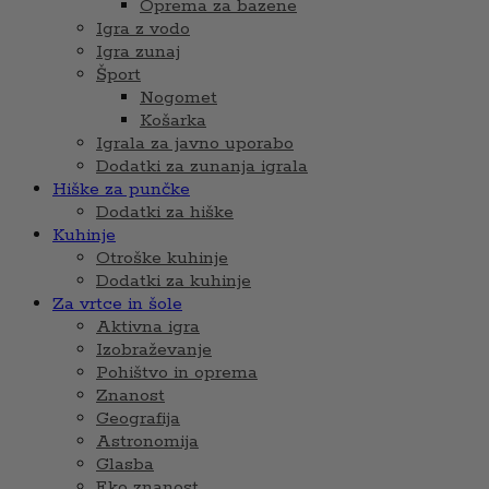
Oprema za bazene
Igra z vodo
Igra zunaj
Šport
Nogomet
Košarka
Igrala za javno uporabo
Dodatki za zunanja igrala
Hiške za punčke
Dodatki za hiške
Kuhinje
Otroške kuhinje
Dodatki za kuhinje
Za vrtce in šole
Aktivna igra
Izobraževanje
Pohištvo in oprema
Znanost
Geografija
Astronomija
Glasba
Eko znanost