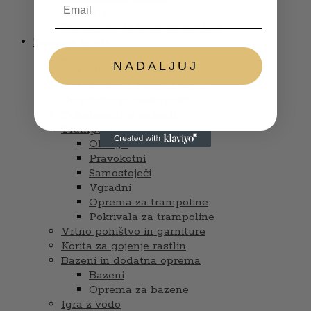
Glasbila
Punčke in dodatki za punčke
Zunanja igrala
Lesena igrala in sestavi
NADALJUJ
Hiške s tobogani
Zunanje otroške hiške
Gugalnice in peskovniki
Trikolesniki in gokarti
Trampolini
Okrogli
Pravokotni
Samostoječi
Vgradni
Oprema za trampoline
Pokrivala za trampoline
Vrtno pohištvo in garniture
Korita za gojenje rastlin
Bazeni in dodatna oprema
Bazeni
Oprema za bazene
Igra z vodo