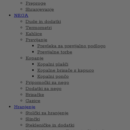
Preproge
Shranjevanje
NEGA
Dude in dodatki
Termometri
Kahlice
Previjanje
Prevleka za previjalno podlogo
Previjalne torbe
Kopanje
Kopalni plašči
Kopalne brisače s kapuco
Kopalni pončo
Pripomočki za nego
Dodatki za nego
Brisačke
Gazice
Hranjenje
Stolčki za hranjenje
Slinčki
Stekleničke in dodatki