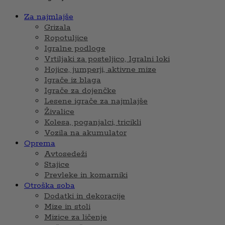
Za najmlajše
Grizala
Ropotuljice
Igralne podloge
Vrtiljaki za posteljico, Igralni loki
Hojice, jumperji, aktivne mize
Igrače iz blaga
Igrače za dojenčke
Lesene igrače za najmlajše
Živalice
Kolesa, poganjalci, tricikli
Vozila na akumulator
Oprema
Avtosedeži
Stajice
Prevleke in komarniki
Otroška soba
Dodatki in dekoracije
Mize in stoli
Mizice za ličenje