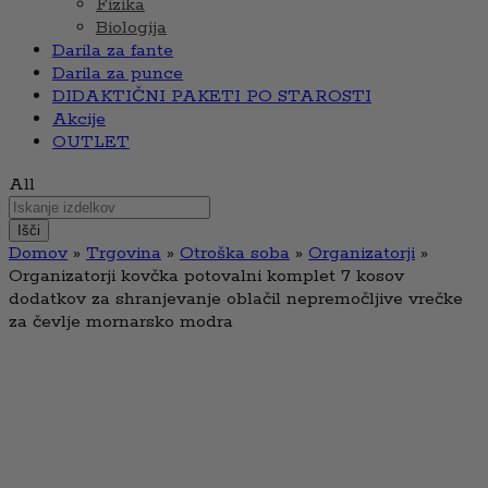
Fizika
Biologija
Darila za fante
Darila za punce
DIDAKTIČNI PAKETI PO STAROSTI
Akcije
OUTLET
All
Išči
Domov
»
Trgovina
»
Otroška soba
»
Organizatorji
»
Organizatorji kovčka potovalni komplet 7 kosov
dodatkov za shranjevanje oblačil nepremočljive vrečke
za čevlje mornarsko modra