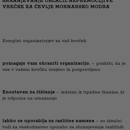
SHRANJEVANJE OBLAČIL NEPREMOČLJIVE
VREČKE ZA ČEVLJE MORNARSKO MODRA
Komplet organizatorjev za vaš kovček:
pomagajo vam ohraniti organizacijo.
– poskrbi, da je
vse v vašem kovčku urejeno in pospravljeno
Enostaven za čiščenje
– izdelan iz trpežne tkanine, ki
je odporna na umazanijo
lahko se uporablja za različne namene
– so idealni
tudi za vsakodnevno uporabo za shranjevanje različnih