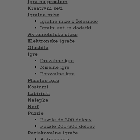
Igra na prostem
Kreativni seti
Igralne mize
Igralne mize z železnico
Igralni seti in dodatki
Avtomobilske steze
Elektronske igrače
Glasbila
Igre
Družabne igre
Miselne igre
Potovalne igre
Miselne igre
Kostumi
Labirinti
Nalepke
Nerf
Puzzle
Puzzle do 200 delcev
Puzzle 200-500 delcev
Raziskovalne igrače
Astronomija