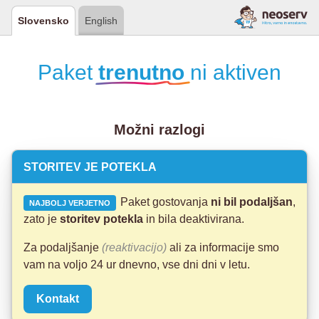
Slovensko
English
Paket
trenutno
ni aktiven
Možni razlogi
STORITEV JE POTEKLA
Paket gostovanja
ni bil podaljšan
,
NAJBOLJ VERJETNO
zato je
storitev potekla
in bila deaktivirana.
Za podaljšanje
(reaktivacijo)
ali za informacije smo
vam na voljo 24 ur dnevno, vse dni dni v letu.
Kontakt