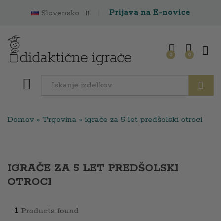
Prijava na E-novice
Slovensko
0
0
Išči
Domov
»
Trgovina
»
igrače za 5 let predšolski otroci
IGRAČE ZA 5 LET PREDŠOLSKI
OTROCI
1
Products found