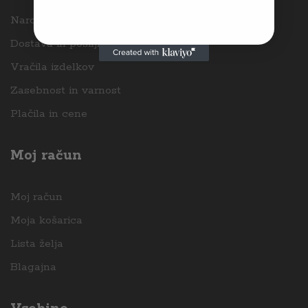
Naročanje
Dostava in pošiljke
Vračila izdelkov
Zasebnost in varnost
Plačila in cene
Moj račun
Moj račun
Moja košarica
Lista želja
Blagajna