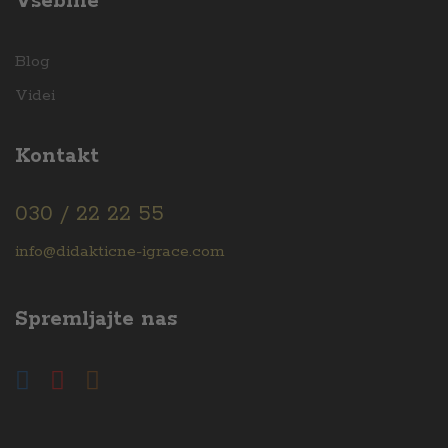
Vsebine
x
Blog
ce
Videi
Kontakt
030 / 22 22 55
info@didakticne-igrace.com
Spremljajte nas