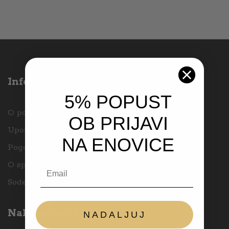
Informacije
5% POPUST
O podjetju
OB PRIJAVI
Uporabniške strani
NA ENOVICE
Pogoji poslovanja
O spletnih piškotkih
Email
Sodelovanja in zaposlitev
Nakupovanje pri nas
NADALJUJ