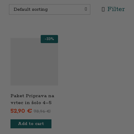
Filter
Default sorting
-
33
%
Paket Priprava na
vrtec in šolo 4–5
let
52,90
€
78,96
€
Add to cart