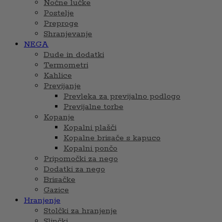
Nočne lučke
Postelje
Preproge
Shranjevanje
NEGA
Dude in dodatki
Termometri
Kahlice
Previjanje
Prevleka za previjalno podlogo
Previjalne torbe
Kopanje
Kopalni plašči
Kopalne brisače s kapuco
Kopalni pončo
Pripomočki za nego
Dodatki za nego
Brisačke
Gazice
Hranjenje
Stolčki za hranjenje
Slinčki