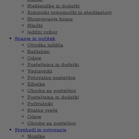
Stekleničke in dodatki
Kuhinjski pripomočki in sterilizatorji
Shranjevanje hrane
Slinčki
Jedilni pribor
Spanje in počitek
Otroška ležišča
Baldahini
Odeje
Posteljnina in dodatki
Vzglavniki
Potovalne posteljice
Zibelke
Obrobe za posteljico
Posteljnina in dodatki
Počivalniki
Spalne vreče
Odeje
Obrobe za posteljico
Sprehodi in potovanja
Nosilke