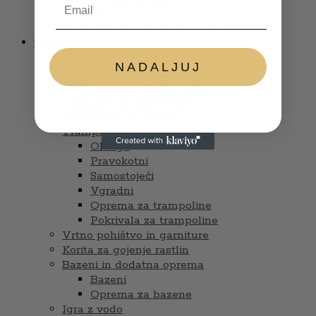
Glasbila
Punčke in dodatki za punčke
Zunanja igrala
Lesena igrala in sestavi
NADALJUJ
Hiške s tobogani
Zunanje otroške hiške
Gugalnice in peskovniki
Trikolesniki in gokarti
Trampolini
Okrogli
Pravokotni
Samostoječi
Vgradni
Oprema za trampoline
Pokrivala za trampoline
Vrtno pohištvo in garniture
Korita za gojenje rastlin
Bazeni in dodatna oprema
Bazeni
Oprema za bazene
Igra z vodo