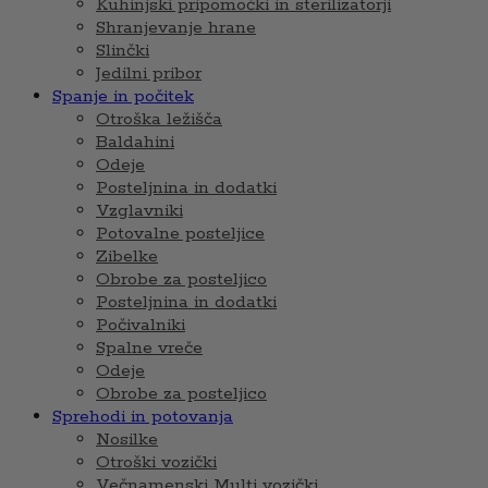
Kuhinjski pripomočki in sterilizatorji
Shranjevanje hrane
Slinčki
Jedilni pribor
Spanje in počitek
Otroška ležišča
Baldahini
Odeje
Posteljnina in dodatki
Vzglavniki
Potovalne posteljice
Zibelke
Obrobe za posteljico
Posteljnina in dodatki
Počivalniki
Spalne vreče
Odeje
Obrobe za posteljico
Sprehodi in potovanja
Nosilke
Otroški vozički
Večnamenski Multi vozički