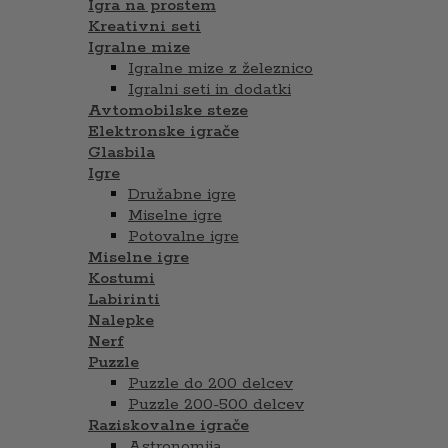
Igra na prostem
Kreativni seti
Igralne mize
Igralne mize z železnico
Igralni seti in dodatki
Avtomobilske steze
Elektronske igrače
Glasbila
Igre
Družabne igre
Miselne igre
Potovalne igre
Miselne igre
Kostumi
Labirinti
Nalepke
Nerf
Puzzle
Puzzle do 200 delcev
Puzzle 200-500 delcev
Raziskovalne igrače
Astronomija