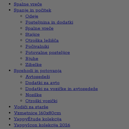
Spalne vreče
Spanje in počitek
Odeje
Posteljnina in dodatki
Spalne vreče
Stajice
Otroška ležišča
Počivalniki
Potovalne posteljice
Rjuhe
Zibelke
Sprehodi in potovanja
Avtosedeži
Dodatki za avto
Dodatki za vozičke in avtosedeže
Nosilke
Otroški vozički
Vodiči za starše
Vzmetnice 160x80cm
YappyÉtude kolekcija
YappyIcon kolekcija 2026