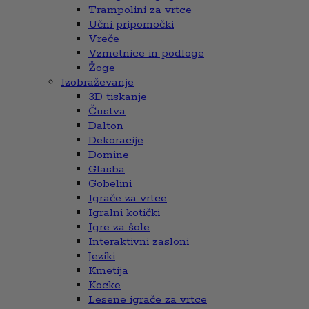
Trampolini za vrtce
Učni pripomočki
Vreče
Vzmetnice in podloge
Žoge
Izobraževanje
3D tiskanje
Čustva
Dalton
Dekoracije
Domine
Glasba
Gobelini
Igrače za vrtce
Igralni kotički
Igre za šole
Interaktivni zasloni
Jeziki
Kmetija
Kocke
Lesene igrače za vrtce