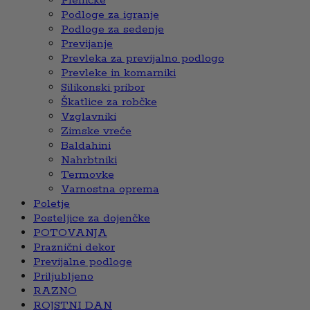
Pleničke
Podloge za igranje
Podloge za sedenje
Previjanje
Prevleka za previjalno podlogo
Prevleke in komarniki
Silikonski pribor
Škatlice za robčke
Vzglavniki
Zimske vreče
Baldahini
Nahrbtniki
Termovke
Varnostna oprema
Poletje
Posteljice za dojenčke
POTOVANJA
Praznični dekor
Previjalne podloge
Priljubljeno
RAZNO
ROJSTNI DAN