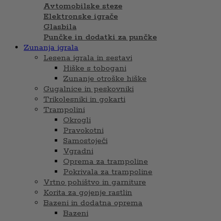
Avtomobilske steze
Elektronske igrače
Glasbila
Punčke in dodatki za punčke
Zunanja igrala
Lesena igrala in sestavi
Hiške s tobogani
Zunanje otroške hiške
Gugalnice in peskovniki
Trikolesniki in gokarti
Trampolini
Okrogli
Pravokotni
Samostoječi
Vgradni
Oprema za trampoline
Pokrivala za trampoline
Vrtno pohištvo in garniture
Korita za gojenje rastlin
Bazeni in dodatna oprema
Bazeni