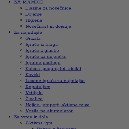
ZA MAMICE
Blazine za nosečnice
Dojenje
Higiena
Nosečnost in dojenje
Za najmlajše
Grizala
Igrače iz blaga
Igrače z glasbo
Igrače za dojenčke
Igralne podloge
Kolesa, poganjalci, tricikli
Kovčki
Lesene igrače za najmlajše
Ropotuljice
Vrtiljaki
Živalice
Hojice, jumperji, aktivne mize
Vozila na akumulator
Za vrtce in šole
Aktivna igra