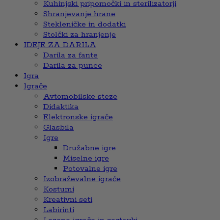
Kuhinjski pripomočki in sterilizatorji
Shranjevanje hrane
Stekleničke in dodatki
Stolčki za hranjenje
IDEJE ZA DARILA
Darila za fante
Darila za punce
Igra
Igrače
Avtomobilske steze
Didaktika
Elektronske igrače
Glasbila
Igre
Družabne igre
Miselne igre
Potovalne igre
Izobraževalne igrače
Kostumi
Kreativni seti
Labirinti