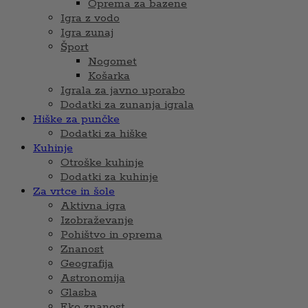
Oprema za bazene
Igra z vodo
Igra zunaj
Šport
Nogomet
Košarka
Igrala za javno uporabo
Dodatki za zunanja igrala
Hiške za punčke
Dodatki za hiške
Kuhinje
Otroške kuhinje
Dodatki za kuhinje
Za vrtce in šole
Aktivna igra
Izobraževanje
Pohištvo in oprema
Znanost
Geografija
Astronomija
Glasba
Eko znanost