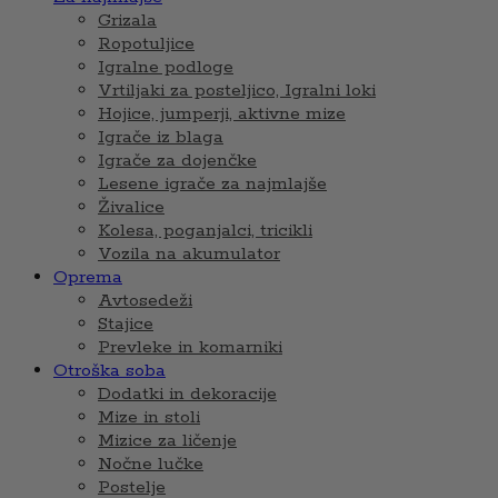
Grizala
Ropotuljice
Igralne podloge
Vrtiljaki za posteljico, Igralni loki
Hojice, jumperji, aktivne mize
Igrače iz blaga
Igrače za dojenčke
Lesene igrače za najmlajše
Živalice
Kolesa, poganjalci, tricikli
Vozila na akumulator
Oprema
Avtosedeži
Stajice
Prevleke in komarniki
Otroška soba
Dodatki in dekoracije
Mize in stoli
Mizice za ličenje
Nočne lučke
Postelje