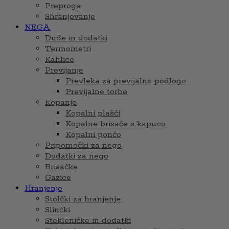
Preproge
Shranjevanje
NEGA
Dude in dodatki
Termometri
Kahlice
Previjanje
Prevleka za previjalno podlogo
Previjalne torbe
Kopanje
Kopalni plašči
Kopalne brisače s kapuco
Kopalni pončo
Pripomočki za nego
Dodatki za nego
Brisačke
Gazice
Hranjenje
Stolčki za hranjenje
Slinčki
Stekleničke in dodatki