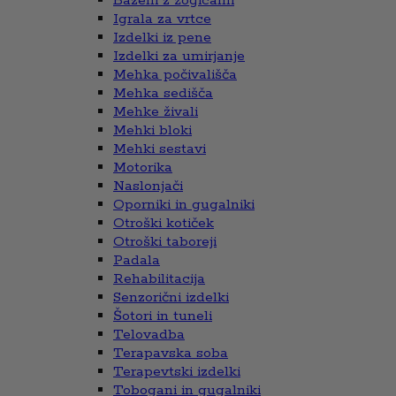
Bazeni z žogicami
Igrala za vrtce
Izdelki iz pene
Izdelki za umirjanje
Mehka počivališča
Mehka sedišča
Mehke živali
Mehki bloki
Mehki sestavi
Motorika
Naslonjači
Oporniki in gugalniki
Otroški kotiček
Otroški taboreji
Padala
Rehabilitacija
Senzorični izdelki
Šotori in tuneli
Telovadba
Terapavska soba
Terapevtski izdelki
Tobogani in gugalniki