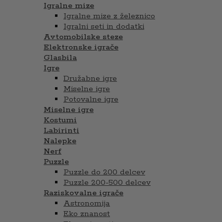
Igralne mize
Igralne mize z železnico
Igralni seti in dodatki
Avtomobilske steze
Elektronske igrače
Glasbila
Igre
Družabne igre
Miselne igre
Potovalne igre
Miselne igre
Kostumi
Labirinti
Nalepke
Nerf
Puzzle
Puzzle do 200 delcev
Puzzle 200-500 delcev
Raziskovalne igrače
Astronomija
Eko znanost