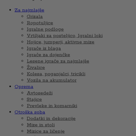
Za najmlajše
Grizala
Ropotuljice
Igralne podloge
Vrtiljaki za posteljico, Igralni loki
Hojice, jumperji, aktivne mize
Igrače iz blaga
Igrače za dojenčke
Lesene igrače za najmlajše
Živalice
Kolesa, poganjalci, tricikli
Vozila na akumulator
Oprema
Avtosedeži
Stajice
Prevleke in komarniki
Otroška soba
Dodatki in dekoracije
Mize in stoli
Mizice za ličenje