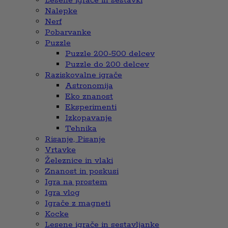
Lesene igrače in sestavki
Nalepke
Nerf
Pobarvanke
Puzzle
Puzzle 200-500 delcev
Puzzle do 200 delcev
Raziskovalne igrače
Astronomija
Eko znanost
Eksperimenti
Izkopavanje
Tehnika
Risanje, Pisanje
Vrtavke
Železnice in vlaki
Znanost in poskusi
Igra na prostem
Igra vlog
Igrače z magneti
Kocke
Lesene igrače in sestavljanke