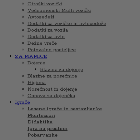
Otroški vozički
Večnamenski Multi vozički
Avtosedeži
Dodatki za vozičke in avtosedeže
Dodatki za vozila
Dodatki za avto
Dežne vreče
Potovalne posteljice
ZA MAMICE
Dojenje
Blazine za dojenje
Blazine za nosečnice
Higiena
Nosečnost in dojenje
Osnova za dojenčka
Igrače
Lesene igrače in sestavljanke
Montessori
Didaktika
Igra na prostem
Pobarvanke