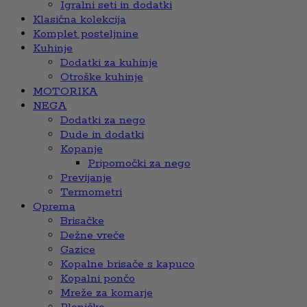
Igralni seti in dodatki
Klasična kolekcija
Komplet posteljnine
Kuhinje
Dodatki za kuhinje
Otroške kuhinje
MOTORIKA
NEGA
Dodatki za nego
Dude in dodatki
Kopanje
Pripomočki za nego
Previjanje
Termometri
Oprema
Brisačke
Dežne vreče
Gazice
Kopalne brisače s kapuco
Kopalni pončo
Mreže za komarje