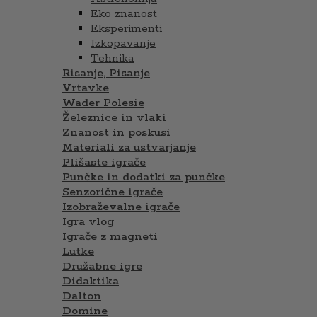
Eko znanost
Eksperimenti
Izkopavanje
Tehnika
Risanje, Pisanje
Vrtavke
Wader Polesie
Železnice in vlaki
Znanost in poskusi
Materiali za ustvarjanje
Plišaste igrače
Punčke in dodatki za punčke
Senzorične igrače
Izobraževalne igrače
Igra vlog
Igrače z magneti
Lutke
Družabne igre
Didaktika
Dalton
Domine